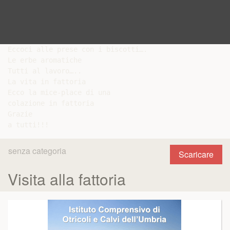
Eccoci alle prese con i biscotti….

Le erbe aromatiche

Tutti al lavoro…..

La vita in fattoria

Ecco la mice-place di una

colazione in fattoria

Grazie

senza categoria
Scaricare
Visita alla fattoria