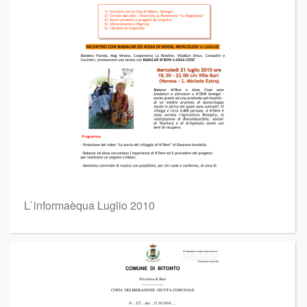
L`informaèqua Luglio 2010