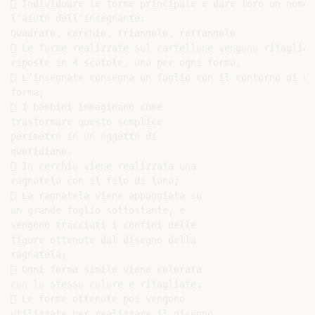
 Individuare le forme principale e dare loro un nome c
l’aiuto dell’insegnante:

Quadrato, cerchio, triangolo, rettangolo

 Le forme realizzate sul cartellone vengono ritagliate
riposte in 4 scatole, una per ogni forma.

 L’insegnate consegna un foglio con il contorno di una
forma;

 I bambini immaginano come

trasformare questo semplice

perimetro in un oggetto di

quotidiano.

 In cerchio viene realizzata una

ragnatela con il filo di lana;

 La ragnatela viene appoggiata su

un grande foglio sottostante, e

vengono tracciati i confini delle

figure ottenute dal disegno della

ragnatela;

 Ogni forma simile viene colorata

con lo stesso colore e ritagliate.

 Le forme ottenute poi vengono

utilizzate per realizzare il disegno
