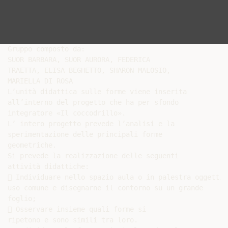
Gruppo composto da:

SUOR BARBARA, SUOR AURORA, FEDERICA

TRAETTA, ELISA BEGHETTO, SHARON MALOSIO,

MARIELLA DI ROSA

L’unità didattica sulle forme viene inserita

all’interno del progetto che ha per sfondo

integratore «Il coccodrillo».

L’ intero progetto prevede l’analisi e la

sperimentazione delle principali forme

geometriche.

Si prevede la realizzazione delle seguenti

attività didattiche:

 Individuare nello spazio aula o in palestra oggetti d
uso comune e disegnarne il contorno su un grande

foglio;

 Osservare insieme quali forme si

ripetono e sono simili tra loro.
