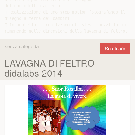
del coccodrillo a terra.

 Realizzazione di uno stop motion fotografando il

disegno a terra dei bambini;

 In omotetia si realizzano gli stessi pezzi in piccolo
senza categoria
Scaricare
LAVAGNA DI FELTRO -
didalabs-2014