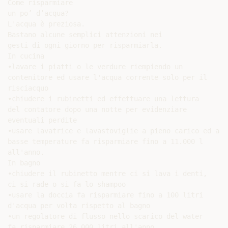
Come risparmiare

un po’ d’acqua?

L'acqua è preziosa.

Bastano alcune semplici attenzioni nei

gesti di ogni giorno per risparmiarla.

In cucina

•lavare i piatti o le verdure riempiendo un

contenitore ed usare l'acqua corrente solo per il

risciacquo

•chiudere i rubinetti ed effettuare una lettura

del contatore dopo una notte per evidenziare

eventuali perdite

•usare lavatrice e lavastoviglie a pieno carico ed a

basse temperature fa risparmiare fino a 11.000 l

all'anno.

In bagno

•chiudere il rubinetto mentre ci si lava i denti,

ci si rade o si fa lo shampoo

•usare la doccia fa risparmiare fino a 100 litri

d'acqua per volta rispetto al bagno

•un regolatore di flusso nello scarico del water

fa risparmiare 26.000 litri all'anno.
