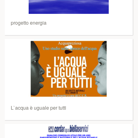
progetto energia
L`acqua è uguale per tutti