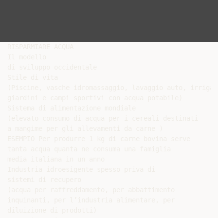
RISPARMIARE ACQUA

Il modello

di sviluppo occidentale

Stile di vita

(Piscine, vasche idromassaggio, lavaggio auto, irrigazi
giardini e campi sportivi con acqua potabile)

Sistema di alimentazione mondiale

(elevato consumo di acqua per i cereali destinati

a mangime per gli allevamenti da carne )

ESEMPIO Per produrre 1 kg di carne bovina serve

tanta acqua quanta ne consuma una famiglia

media italiana in un anno

Industria idroesigente spesso priva di

sistemi di recupero

(acqua per raffreddamento, per abbattimento

inquinanti, per l’industria alimentare, per

diluizione di prodotti)
