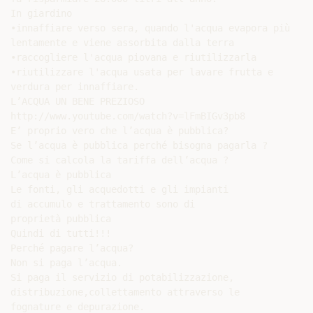
In giardino

•innaffiare verso sera, quando l'acqua evapora più

lentamente e viene assorbita dalla terra

•raccogliere l'acqua piovana e riutilizzarla

•riutilizzare l'acqua usata per lavare frutta e

verdura per innaffiare.

L’ACQUA UN BENE PREZIOSO

http://www.youtube.com/watch?v=lFmBIGv3pb8

E’ proprio vero che l’acqua è pubblica?

Se l’acqua è pubblica perché bisogna pagarla ?

Come si calcola la tariffa dell’acqua ?

L’acqua è pubblica

Le fonti, gli acquedotti e gli impianti

di accumulo e trattamento sono di

proprietà pubblica

Quindi di tutti!!!

Perché pagare l’acqua?

Non si paga l’acqua.

Si paga il servizio di potabilizzazione,

distribuzione,collettamento attraverso le

fognature e depurazione.
