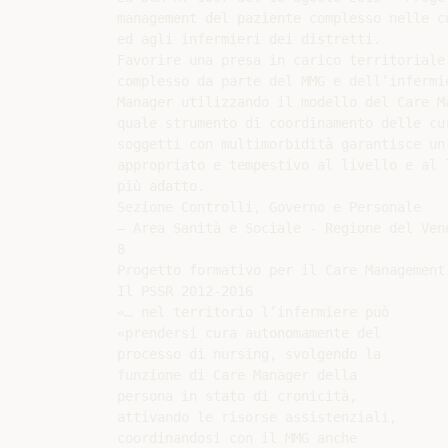
management del paziente complesso nelle c
ed agli infermieri dei distretti.

Favorire una presa in carico territoriale 
complesso da parte del MMG e dell’infermie
Manager utilizzando il modello del Care Ma
quale strumento di coordinamento delle cur
soggetti con multimorbidità garantisce un 
appropriato e tempestivo al livello e al l
più adatto.

Sezione Controlli, Governo e Personale

– Area Sanità e Sociale - Regione del Vene
8

Progetto formativo per il Care Management
Il PSSR 2012-2016

«… nel territorio l’infermiere può

«prendersi cura autonomamente del

processo di nursing, svolgendo la

funzione di Care Manager della

persona in stato di cronicità,

attivando le risorse assistenziali,

coordinandosi con il MMG anche
