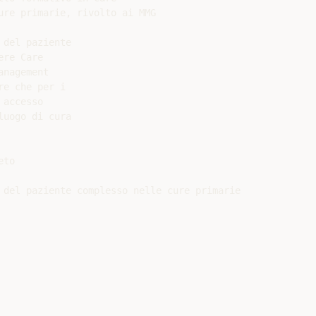
ure primarie, rivolto ai MMG

del paziente

re Care

nagement

e che per i

accesso

uogo di cura

to

 del paziente complesso nelle cure primarie
