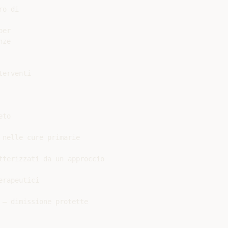
o di

er

ze

erventi

to

nelle cure primarie

tterizzati da un approccio

rapeutici

– dimissione protette
