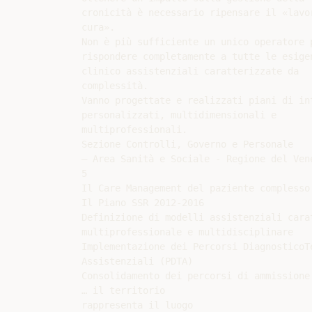
cronicità è necessario ripensare il «lavor
cura».

Non è più sufficiente un unico operatore p
rispondere completamente a tutte le esigen
clinico assistenziali caratterizzate da

complessità.

Vanno progettate e realizzati piani di int
personalizzati, multidimensionali e

multiprofessionali.

Sezione Controlli, Governo e Personale

– Area Sanità e Sociale - Regione del Vene
5

Il Care Management del paziente complesso 
Il Piano SSR 2012-2016

Definizione di modelli assistenziali cara
multiprofessionale e multidisciplinare

Implementazione dei Percorsi DiagnosticoTe
Assistenziali (PDTA)

Consolidamento dei percorsi di ammissione 
… il territorio

rappresenta il luogo
