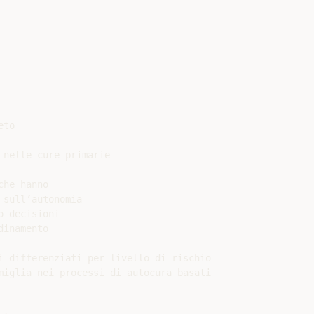
to

nelle cure primarie

he hanno

sull’autonomia

 decisioni

inamento

i differenziati per livello di rischio

miglia nei processi di autocura basati
