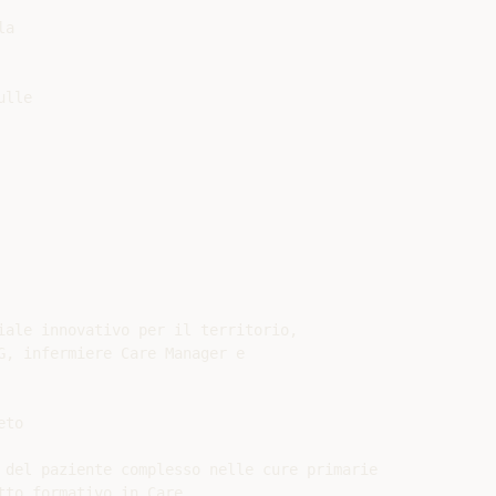
a

lle

iale innovativo per il territorio,

G, infermiere Care Manager e

to

 del paziente complesso nelle cure primarie

to formativo in Care
