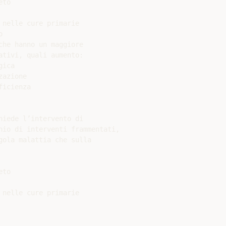
to

nelle cure primarie



he hanno un maggiore

tivi, quali aumento:

ica

azione

icienza

iede l’intervento di

hio di interventi frammentati,

ola malattia che sulla

to

nelle cure primarie
