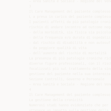
– Area Sanità e Sociale - Regione del Vene
3

Il Care Management del paziente complesso 
L a presa in carico del paziente complesso
I pazienti affetti da più patologie cronic
rischio di andare incontro ad outcome nega
- della morbidità, sia fisica sia psicolog
- della frequenza e/o durata di ospedalizz
- dal rischio di disabilità e non autosuff
- da peggiore qualità di vita

- dell’aumento del rischio di mortalità

La presenza di più patologie croniche rich
diverse figure professionali, con il risc
focalizzati più sul trattamento della sing
gestione del paziente nella sua interezza

Sezione Controlli, Governo e Personale

– Area Sanità e Sociale - Regione del Vene
4

Il Care Management del paziente complesso 
La gestione della cronicità

Numerosi studi hanno evidenziato che per

ottenere un impatto sulla gestione della
