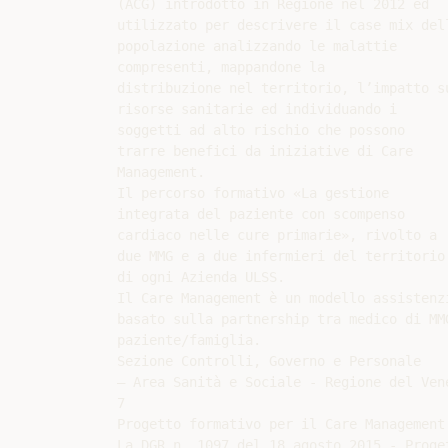
(ACG) introdotto in Regione nel 2012 ed

utilizzato per descrivere il case mix dell
popolazione analizzando le malattie

compresenti, mappandone la

distribuzione nel territorio, l’impatto su
risorse sanitarie ed individuando i

soggetti ad alto rischio che possono

trarre benefici da iniziative di Care

Management.

Il percorso formativo «La gestione

integrata del paziente con scompenso

cardiaco nelle cure primarie», rivolto a

due MMG e a due infermieri del territorio

di ogni Azienda ULSS.

Il Care Management è un modello assistenz
basato sulla partnership tra medico di MM
paziente/famiglia.

Sezione Controlli, Governo e Personale

– Area Sanità e Sociale - Regione del Vene
7

Progetto formativo per il Care Management
La DGR n. 1097 del 18 agosto 2015 - Proget