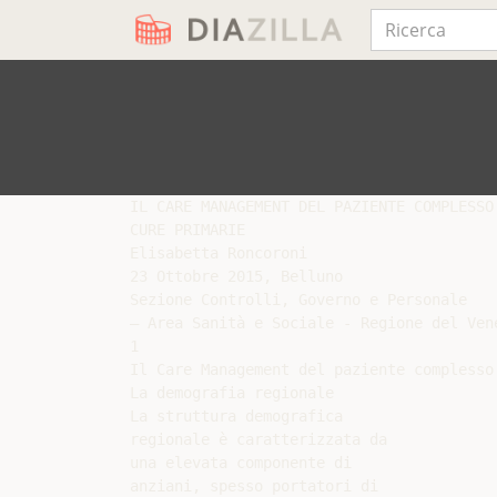
IL CARE MANAGEMENT DEL PAZIENTE COMPLESSO 
CURE PRIMARIE

Elisabetta Roncoroni

23 Ottobre 2015, Belluno

Sezione Controlli, Governo e Personale

– Area Sanità e Sociale - Regione del Vene
1

Il Care Management del paziente complesso 
La demografia regionale

La struttura demografica

regionale è caratterizzata da

una elevata componente di

anziani, spesso portatori di
