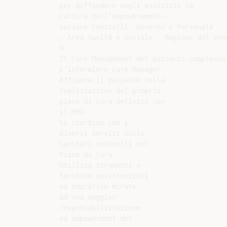
per diffondere negli assistiti la

cultura dell’empowerement».

Sezione Controlli, Governo e Personale

– Area Sanità e Sociale - Regione del Vene
9

Il Care Management del paziente complesso 
L’infermiere Care Manager

Affianca il paziente nella

realizzazione del proprio

piano di cura definito con

il MMG

Si coordina con i

diversi Servizi Socio

Sanitari coinvolti nel

Piano di Cura.

Utilizza strumenti e

tecniche assistenziali

ed educative mirate

ad una maggior

responsabilizzazione

ed empowerment del
