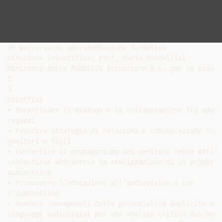
Un percorso di sperimentazione formativa

Direzione Scientifica: Prof. Mario Morcellini

Ministero della Pubblica Istruzione D.G. per lo Student
1

1

Obiettivi

• Incentivare il dialogo e la collaborazione fra adulti
ragazzi

• Favorire strategie di relazione e comunicazione fra

genitori e figli

• Consentire il protagonismo dei genitori nelle attivit
scolastiche attraverso la realizzazione di un prodotto

audiovisivo

• Promuovere l’educazione all’audiovisivo e con

l’audiovisivo

• Rendere consapevoli delle potenzialità implicite nei

linguaggi audiovisivi per una analisi critica dei media