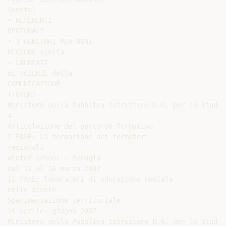
Veneto)

• REFERENTI

REGIONALI

• 3 GENITORI PER OGNI

REGIONE scelta

• LAUREATI

di SCIENZE della

COMUNICAZIONE

(TUTOR)

Ministero della Pubblica Istruzione D.G. per lo Student
4

Articolazione del percorso formativo

I FASE: La formazione dei formatori

regionali

Winter school - Perugia

dal 12 al 16 marzo 2007

II FASE: laboratori di educazione mediale

nelle scuole

Sperimentazione territoriale

16 aprile- giugno 2007

Ministero della Pubblica Istruzione D.G. per lo Student