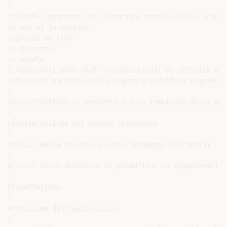
5

II FASE: laboratori di educazione mediale nelle scuole

30 ore di formazione

Supporto on line

in presenza

su moodle

I laboratori sono stati caratterizzati da attività di 
articolati partendo dalla seguente struttura argomentat
•

Socializzazione al progetto e alle tematiche della med
•

Caratteristiche del genere televisivo

•

Analisi della struttura e dei linguaggi del medium

•

Analisi delle dinamiche di produzione ed organizzazion
•

Progettazione

•

Produzione dell’audiovisivo

•
