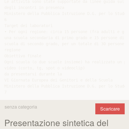
Le attività sono state supportate da linee guida sulla
degli incontri in presenza

Ministero della Pubblica Istruzione D.G. per lo Student
6

Target dei laboratori

• Per ogni regione: circa 15 persone (fra adulti e gio
una scuola secondaria di primo grado e 15 persone di un
scuola di secondo grado, per un totale di 30 persone a

regione

Obiettivo finale

Ogni scuola (o due scuole insieme) ha realizzato un pro
video (corto, tg, spot o videoclip)

da presentarsi durante la

VI Giornata Europea dei Genitori e della Scuola

Ministero della Pubblica Istruzione D.G. per lo Student
senza categoria
Scaricare
Presentazione sintetica del