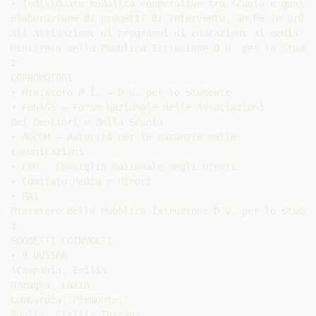
• Individuare modalità cooperative tra scuola e genitor
elaborazione di progetti di intervento, anche in ordine
all’attivazione di programmi di educazione ai media.

Ministero della Pubblica Istruzione D.G. per lo Student
2

COPROMOTORI

• Ministero P.I. – D.G. per lo Studente

• FoNAGS – Forum Nazionale delle Associazioni

dei Genitori e della Scuola

• AGCOM – Autorità per le garanzie nelle

comunicazioni

• CNU - Consiglio Nazionale degli Utenti

• Comitato Media e Minori

• RAI

Ministero della Pubblica Istruzione D.G. per lo Student
3

SOGGETTI COINVOLTI

• 9 UUSSRR

(Campania, Emilia

Romagna, Lazio,

Lombardia, Piemonte,

Puglia, Sicilia,Toscana,
