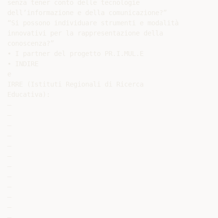
senza tener conto delle tecnologie

dell’informazione e della comunicazione?”

“Si possono individuare strumenti e modalità

innovativi per la rappresentazione della

conoscenza?”

• I partner del progetto PR.I.MUL.E

• INDIRE

e

IRRE (Istituti Regionali di Ricerca

Educativa):

–

–

–

–

–

–

–

–

–

–

–

–
