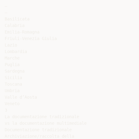
–

–

Basilicata

Calabria

Emilia-Romagna

Friuli-Venezia Giulia

Lazio

Lombardia

Marche

Puglia

Sardegna

Sicilia

Toscana

Umbria

Valle d’Aosta

Veneto

3

La documentazione tradizionale

vs la documentazione multimediale

Documentazione tradizionale

Archiviazione/raccolta della
