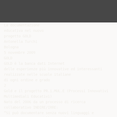
La documentazione

educativa nel nuovo

progetto GOLD

Antonella Turchi

Bologna

5 novembre 2009

GOLD

GOLD è la banca dati Internet

delle esperienze più innovative ed interessanti

realizzate nelle scuole italiane

di ogni ordine e grado

2

Gold e il progetto PR.i.MUL.E (Processi Innovativi

Multimediali Educativi)

Nato del 2006 da un processo di ricerca

collaborativo INDIRE/IRRE:

“Si può documentare senza nuovi linguaggi e
