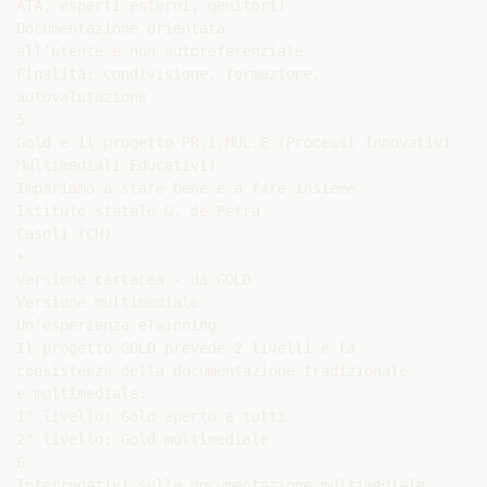
ATA, esperti esterni, genitori)

Documentazione orientata

all’utente e non autoreferenziale

Finalità: condivisione, formazione,

autovalutazione

5

Gold e il progetto PR.i.MUL.E (Processi Innovativi

Multimediali Educativi)

Impariamo a stare bene e a fare insieme

Istituto statale G. de Petra

Casoli (CH)

•

Versione cartacea - da GOLD

Versione multimediale

Un’esperienza eTwinning

Il progetto GOLD prevede 2 livelli e la

coesistenza della documentazione tradizionale

e multimediale:

1° livello: Gold aperto a tutti

2° livello: Gold multimediale

6

Interrogativi sulla documentazione multimediale
