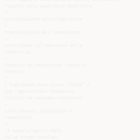
rispetto alle esperienze didattiche

•

disseminazione delle esperienze

•

trasferibilità dell’esperienza

•

costruzione collaborativa della

conoscenza,

•

concetto di innovazione legato al

contesto

•

L’esperienza deve essere “reale” o

può rappresentare situazioni

fittizie ma comunque evocative?

•

Costi elevati (tecnologie e

competenze)

7

Il nuovo progetto GOLD:

dalla scheda catalogo
