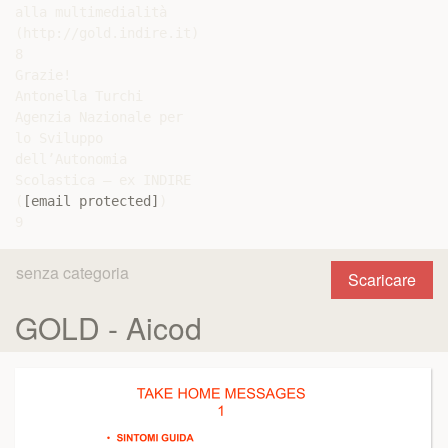
alla multimedialità

(http://gold.indire.it)

8

Grazie!

Antonella Turchi

Agenzia Nazionale per

lo Sviluppo

dell’Autonomia

Scolastica – ex INDIRE

(
[email protected]
)

senza categoria
Scaricare
GOLD - Aicod