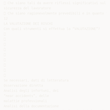
 Che siano tali da avere riflessi significativi sullo
sicurezza del lavoratore

 Che siano ragionevolmente prevedibili e in quanto ta
12

LA VALUTAZIONE DEI RISCHI

Con quali strumenti si effettua la “VALUTAZIONE”?



















Se necessari, dati di letteratura

Osservazione diretta

Analisi degli infortuni, dei

“near accidents”, delle

malattie professionali

Analisi della documentazione
