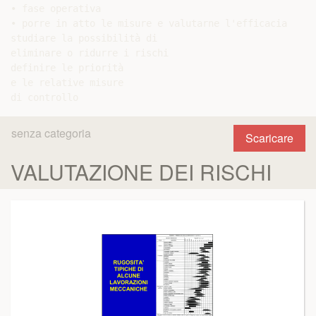
• fase operativa

• porre in atto le misure e valutarne l'efficacia

studiare la possibilità di

eliminare o ridurre i rischi

definire le priorità

e le relative misure

senza categoria
Scaricare
VALUTAZIONE DEI RISCHI