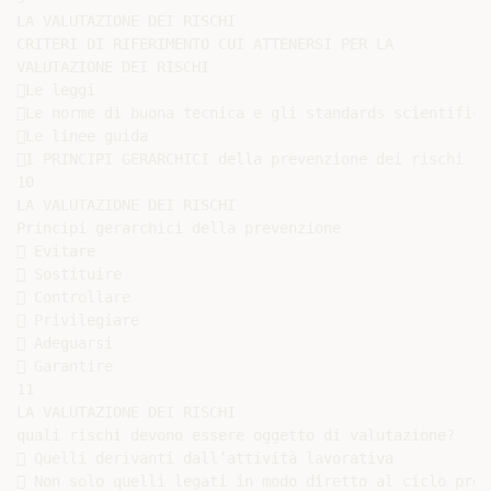
LA VALUTAZIONE DEI RISCHI

CRITERI DI RIFERIMENTO CUI ATTENERSI PER LA

VALUTAZIONE DEI RISCHI

Le leggi

Le norme di buona tecnica e gli standards scientifici

Le linee guida

I PRINCIPI GERARCHICI della prevenzione dei rischi

10

LA VALUTAZIONE DEI RISCHI

Principi gerarchici della prevenzione

 Evitare

 Sostituire

 Controllare

 Privilegiare

 Adeguarsi

 Garantire

11

LA VALUTAZIONE DEI RISCHI

quali rischi devono essere oggetto di valutazione?

 Quelli derivanti dall’attività lavorativa

 Non solo quelli legati in modo diretto al ciclo produ