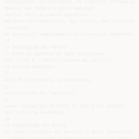
Acquisizione, se necessaria, di ulteriori informazioni

Analisi dei compiti e delle mansioni

Analisi delle procedure operative

Recupero dell’esperienza, del vissuto, dei pareri dei

lavoratori

Se necessari, campionamenti e rilevazioni ambientali.

13

LA VALUTAZIONE DEI RISCHI

il punto di partenza di ogni valutazione

dei rischi è l’identificazione dei pericoli

Si ottiene mediante:



dati di letteratura, se necessaria,



consultazione dei lavoratori,



esame sistematico di tutte le fasi e gli aspetti

dell’attività lavorativa

14

LA VALUTAZIONE DEI RISCHI

all’identificazione dei pericoli e delle situazioni pe
l’identificazione delle persone esposte e la stima dei 