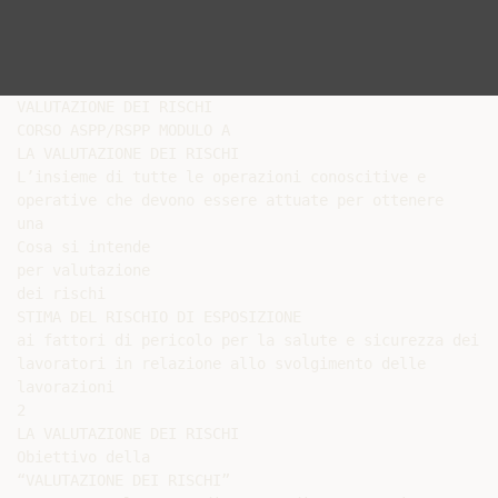
VALUTAZIONE DEI RISCHI

CORSO ASPP/RSPP MODULO A

LA VALUTAZIONE DEI RISCHI

L’insieme di tutte le operazioni conoscitive e

operative che devono essere attuate per ottenere

una

Cosa si intende

per valutazione

dei rischi

STIMA DEL RISCHIO DI ESPOSIZIONE

ai fattori di pericolo per la salute e sicurezza dei

lavoratori in relazione allo svolgimento delle

lavorazioni

2

LA VALUTAZIONE DEI RISCHI

Obiettivo della

“VALUTAZIONE DEI RISCHI”
