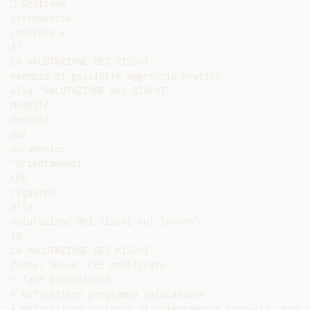
 Gestione

sistematica

continua e

17

LA VALUTAZIONE DEI RISCHI

esempio di possibile approccio pratico

alla “VALUTAZIONE dei RISCHI”

Modello

desunto

dal

documento:

“Orientamenti

CEE

riguardo

alla

valutazione dei rischi sul lavoro”

18

LA VALUTAZIONE DEI RISCHI

fonte: Docum. CEE modificato

• fase preliminare

• definizione programma valutazione

• definizione criterio di orientamento (reparto, mansi