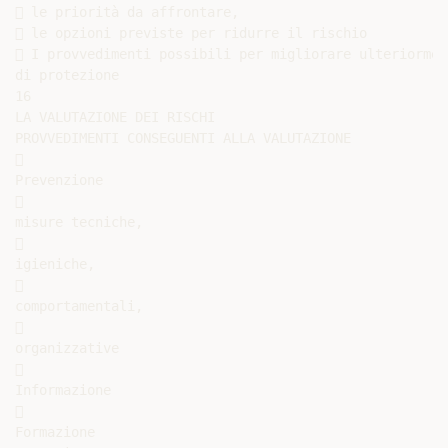
 le priorità da affrontare,

 le opzioni previste per ridurre il rischio

 I provvedimenti possibili per migliorare ulteriormen
di protezione

16

LA VALUTAZIONE DEI RISCHI

PROVVEDIMENTI CONSEGUENTI ALLA VALUTAZIONE



Prevenzione



misure tecniche,



igieniche,



comportamentali,



organizzative



Informazione



Formazione
