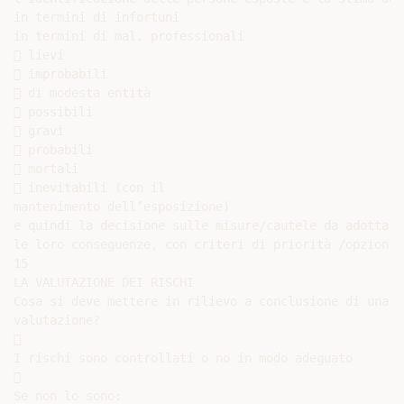
in termini di infortuni

in termini di mal. professionali

 lievi

 improbabili

 di modesta entità

 possibili

 gravi

 probabili

 mortali

 inevitabili (con il

mantenimento dell’esposizione)

e quindi la decisione sulle misure/cautele da adottare
le loro conseguenze, con criteri di priorità /opzioni

15

LA VALUTAZIONE DEI RISCHI

Cosa si deve mettere in rilievo a conclusione di una

valutazione?



I rischi sono controllati o no in modo adeguato



Se non lo sono:
