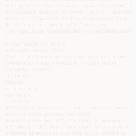
smaltimento rifiuti, eventuali lavorazioni concomitanti
Destinazione ambiente di lavoro (reparto, laboratorio…
Caratteristiche strutturali dell’ambiente di lavoro

N. di lavoratori addetti alla lavorazione

Info specifiche rilasciate dalla sorveglianza sanitari
5

LA VALUTAZIONE DEI RISCHI

individuazione dei rischi

Analisi delle modalità operative (manuale, automatica,
strumentale) o dell’operazione (a ciclo chiuso,

segregato, protetto)

Il rischio

rilevato

costituisce un

rischio per

l’attività?

Entità delle lavorazioni (tempi e materiali impiegati

nell’arco della giornata lavorativa)

Organizzazione dell’attività (tempi di permanenza

nell’ambiente di lavoro, lavorazioni contemporanee)

Presenza di misure di sicurezza e/o di sistemi di
