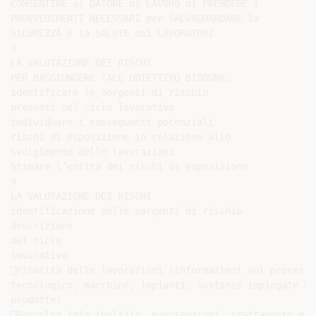
CONSENTIRE al DATORE di LAVORO di PRENDERE i

PROVVEDIMENTI NECESSARI per SALVAGUARDARE la

SICUREZZA e la SALUTE dei LAVORATORI

3

LA VALUTAZIONE DEI RISCHI

PER RAGGIUNGERE TALE OBIETTIVO BISOGNA:

identificare le sorgenti di rischio

presenti nel ciclo lavorativo

individuare i conseguenti potenziali

rischi di esposizione in relazione allo

svolgimento delle lavorazioni

Stimare l’entità dei rischi di esposizione

4

LA VALUTAZIONE DEI RISCHI

identificazione delle sorgenti di rischio

descrizione

del ciclo

lavorativo

Finalità delle lavorazioni (informazioni sul processo

tecnologico, macchine, impianti, sostanze impiegate e

prodotte)

Raccolta info (pulizie, manutenzioni, trattamento e
