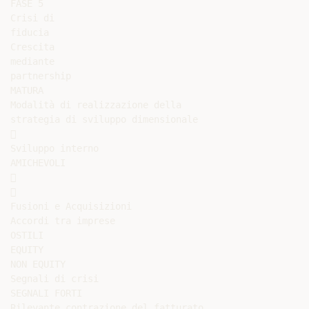
FASE 5

Crisi di

fiducia

Crescita

mediante

partnership

MATURA

Modalità di realizzazione della

strategia di sviluppo dimensionale



Sviluppo interno

AMICHEVOLI





Fusioni e Acquisizioni

Accordi tra imprese

OSTILI

EQUITY

NON EQUITY

Segnali di crisi

SEGNALI FORTI

Rilevante contrazione del fatturato
