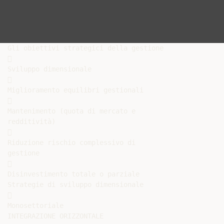
Gli obiettivi strategici della gestione



Sviluppo dimensionale



Miglioramento equilibri gestionali



Mantenimento (quota di mercato e

redditività)



Riduzione rischio complessivo di

gestione



Disinvestimento totale o parziale

Strategie di sviluppo dimensionale



Monosettoriale

INTEGRAZIONE ORIZZONTALE
