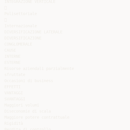
INTEGRAZIONE VERTICALE



Polisettoriale



Internazionale

DIVERSIFICAZIONE LATERALE

DIVERSIFICAZIONE

CONGLOMERALE

CAUSE

INTERNE

ESTERNE

Risorse aziendali parzialmente

sfruttate

Occasioni di business

EFFETTI

VANTAGGI

SVANTAGGI

Maggiori volumi

Diseconomie di scala

Maggiore potere contrattuale

Rigidità

Perdita di controllo
