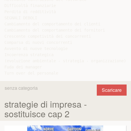
Difficoltà finanziarie

Perdita di redditività

SEGNALI DEBOLI

Cambiamento del comportamento dei clienti

Cambiamento del comportamento dei fornitori

Crescente competività dei concorrenti

Comparsa di nuovi concorrenti

Avvento di nuove tecnologie

Incoerenza strategica

(evoluzione ambientale - strategia - organizzazione)

Fuda dei manager

senza categoria
Scaricare
strategie di impresa -
sostituisce cap 2