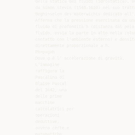
della statica dei fluidi (idrostatica). Ve
da Simon Stevin (1548-1620) nel suo tratta
Beghinselen des Waterwichts dedicato all'i
Afferma che la pressione esercitata da una
fluido di profondità h (distanza dal pelo 
fluido, ossia la parte in alto nella colon
contatto con l'ambiente esterno) e densità
direttamente proporzionale a h.

Ph=pxgxh

Dove g è l’ accelerazione di gravità.

L’immagine

raffigura la

Pascalina di

Blaise Pascal

del 1642, una

delle prime

macchine

calcolatrici per

operazioni

deduttive,

ovvero certe e

matematiche.
