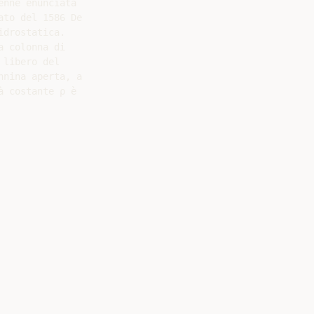
nne enunciata

to del 1586 De

drostatica.

 colonna di

libero del

nina aperta, a

 costante ρ è
