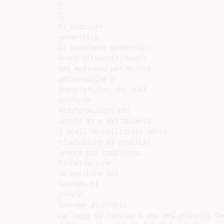




Il qadrante

geometrico

Il quadrante geometrico

è uno strumento, usato

nel medioevo per misure

astronomiche e

topografiche, che subì

profonde

trasformazioni nei

secoli XV e XVI durante

i quali fu utilizzato nella

risoluzione di problemi

sempre più complessi.

Dimostrazione

su macchine del

Teorema di

Stevin

Teorema di Stevin

La legge di Stevino è uno dei principi fon