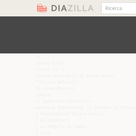
Di

Pascai Erica

Classe II° C

Scuola secondaria di primo grado

“Galileo Galilei”

Di Sasso Marconi

Indice

il Quadrante Geometrico

macchina dimostrante il Teorema di Stevin

 Pascalina di Blaise Pascal

 Ellissografo

 un Modello di ombre

 Fine
