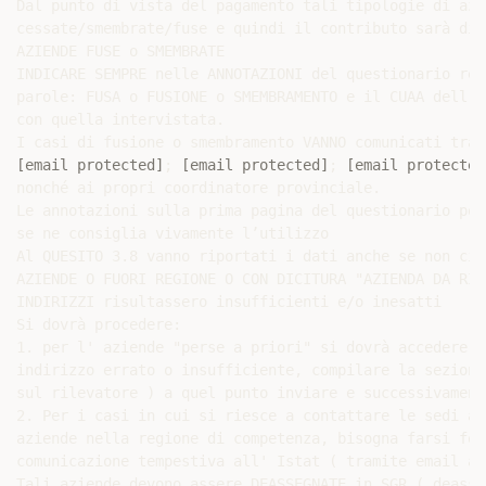
Dal punto di vista del pagamento tali tipologie di azi
cessate/smembrate/fuse e quindi il contributo sarà di 
AZIENDE FUSE o SMEMBRATE

INDICARE SEMPRE nelle ANNOTAZIONI del questionario reg
parole: FUSA o FUSIONE o SMEMBRAMENTO e il CUAA dell’A
con quella intervistata.

[email protected]
; 
[email protected]
; 
[email protected
nonché ai propri coordinatore provinciale.

Le annotazioni sulla prima pagina del questionario pos
se ne consiglia vivamente l’utilizzo

Al QUESITO 3.8 vanno riportati i dati anche se non ci 
AZIENDE O FUORI REGIONE O CON DICITURA "AZIENDA DA RIN
INDIRIZZI risultassero insufficienti e/o inesatti

Si dovrà procedere:

1. per l' aziende "perse a priori" si dovrà accedere a
indirizzo errato o insufficiente, compilare la sezione
sul rilevatore ) a quel punto inviare e successivament
2. Per i casi in cui si riesce a contattare le sedi am
aziende nella regione di competenza, bisogna farsi for
comunicazione tempestiva all' Istat ( tramite email a 
Tali aziende devono assere DEASSEGNATE in SGR ( deasse