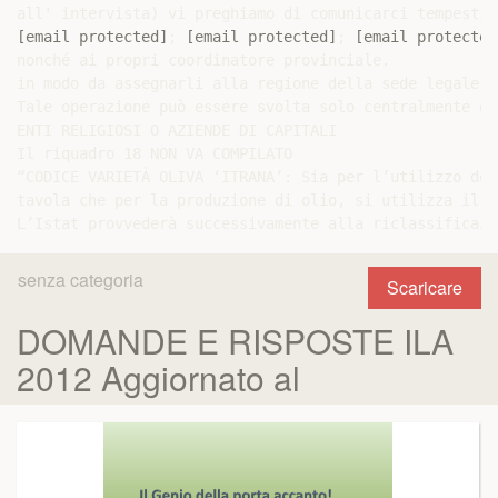
[email protected]
; 
[email protected]
; 
[email protected
nonché ai propri coordinatore provinciale.

in modo da assegnarli alla regione della sede legale, 
Tale operazione può essere svolta solo centralmente da
ENTI RELIGIOSI O AZIENDE DI CAPITALI

Il riquadro 18 NON VA COMPILATO

“CODICE VARIETÀ OLIVA ‘ITRANA’: Sia per l’utilizzo del
tavola che per la produzione di olio, si utilizza il c
senza categoria
Scaricare
DOMANDE E RISPOSTE ILA
2012 Aggiornato al