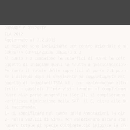
DOMANDE E RISPOSTE

ILA 2012

Aggiornato al 7.2.2013

Le aziende sono individuate per centro aziendale e non
CORRETTA COMPILAZIONE QUESITO 3.2

Al punto 3.2 compaiono le superfici di TUTTE le coltiv
oggetto di indagine quali la frutta a guscio(nocciolo,
Pertanto il totale delle superfici al punto 7.1 può es
Se l'azienda dopo il censimento ha completamente estir
oggetto di indagine(LISTA A) , pur mantenendone altre 
frutta a guscio): l'intervista termina al completament
Oltre alla parte anagrafica (Sez.I), si compileranno c
verificata diminuzione della SAT) il 6, oltre alle Not
Si raccomanda:

1- di specificare nel campo delle Annotazioni la circo
2- nella Sez.III di Gino: non selezionare alcuna speci
numero totale di specie coltivate.Ciò inibisce la crea