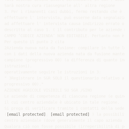
Sarà nostra cura riassegnarle all' altra regione

3. Per i rimanenti casi dubbi, fermo restando che è in
effettuare l' intervista, può esserne data segnalazion
ad affettuare l' intervista causa indirizzo errato o c
descritto al caso 1. ( il contributo per le aziende no
CAMPO ‘CODICE AZIENDA’ NON EDITABILE. Pertanto non è p
Per questo il punto 2 cita

2Azienda nuova nata da fusione: compilare in tutte le 
con i dati della nuova azienda nata da fusione mantene
campione (progressivo 00) (a differenza di quanto indi
istruzioni).

operativamente seguire le istruzioni in 3:

" 3Registrare in SGR SOLO il questionario relativo all
progressivo 00)."

AZIENDE AGRICOLE VISIBILI SU SGR /GINO

Le aziende di competenza di ciascuna regione (e quindi
il cui centro aziendale è ubicato in tale regione.

Si prega di verificare tramite i contatti della sede l
(
[email protected]
; 
[email protected]
 ) la possibilità
centro aziendale (dove generalmente il capo azienda sv
Qualora ciò non fosse possibile (irreperibilità di per