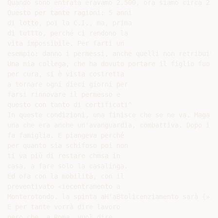
Quando sono entrata eravamo 2.500, ora siamo circa 2,00
Questo per tante ragioni: 5 anni

di lotte, poi la C.I., ma, prima

di tuttto, perché ci rendono la

vita impossibile. Per farti un

esempio: danno i permessi, anche quelli non retribuiti
Una mia collega, che ha dovuto portare il figlio fuori 
per cura, si è vista costretta

a tornare ogni dieci giorni per

farsi rinnovare il permesso e

questo con tanto di certificati^

In queste condizioni, una finisce che se ne va. Magari
una che era anche un'avanguardia, combattiva. Dopo if 
fa famiglia. E piangeva perché

per quanto sia schifoso poi non

ti va più di restare chmsa in

casa, a fare solo la casalinga.

Ed ofa con la mobilità, con il

preventivato «iecentramento a

Monterotondo. la spinta aH'aBtolicenziamento sarà {»i f
E per tante vorrà dire lavoro

nero che, a Roma, vuol dire
