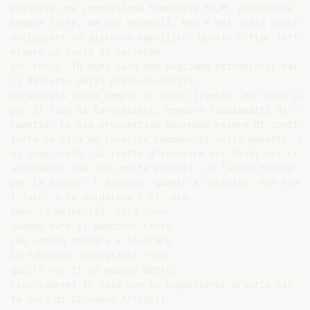
esisteva una commissione femminile FX,M, presieduta da
sempre lotte, ma più generali. Non è mai stato possibil
sviluppare un discorso specifico. Queste ultime lotte p
essere un punto di partenza

per farlo. Ih ogni caso non vogliamo estraniarci dalla
il discorso della professionalità:

un'operaia resta sempre al ferzo livello, non sono poss
per il tipo di lavorazioni, neppure cambiamaiti di set
capetta! La mia prospettiva dovrebbe essere di continua
tutta la vita ad inserire componenti sulle basette. No
dì complicato. Si tratta d'inserire dei dìodi nei circ
autoradio, che sono molto pìccoli. Un lavoro noioso e 
per la salute. L'Autovox. quanto a nocività. non scher
ì forni e fa saldatura T Sì. era

sono in maternità. Cosa far»

quando avrò il bambino? Certo

che voglio tornare a lavorare

in fabbrica, nonostante *utto

quello che ti ho appena detto:

rinchiudermi in casa non lo sopporterei proprio più >.

fa cura dì Giovanna Arrighi)
