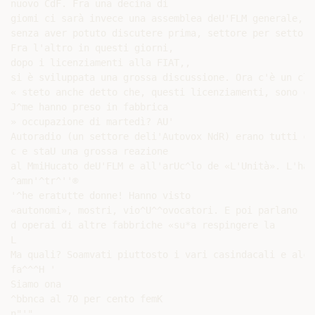
nuovo CdF. Fra una decina di

giomi ci sarà invece una assemblea deU'FLM generale, c
senza aver potuto discutere prima, settore per settore
Fra l'altro in questi giorni,

dopo i licenziamenti alla FIAT,,

si è sviluppata una grossa discussione. Ora c'è un cli
« steto anche detto che, questi licenziamenti, sono co
J^me hanno preso in fabbrica

» occupazione di martedì? AU'

Autoradio (un settore deli'Autovox NdR) erano tutti co
c e staU una grossa reazione

al MmiHucato deU'FLM e all'arUc^lo de «L'Unità». L'hai
^amn'^tr^''®

'^he eratutte donne! Hanno visto

«autonomi», mostri, vio^U^^ovocatori. E poi parlano

d operai di altre fabbriche «su*a respingere la

L

Ma quali? Soamvati piuttosto i vari casindacali e alcun
fa^^^H '

Siamo ona

^bbnca al 70 per cento femK

n"'"
