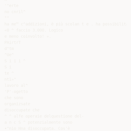
'^erte

no cnril^

""

ha me™ c^addizioni, è più scolan t e . ha possibilità 
«0 ^ faccio 3.000. Logico

e meno coinvolto! ».

PAirtrT

d^tm

^Ue^

S i i i ^

S i

te ^

ntì»"

lavoro al^

'P'-ogetto

che sono

organizsate

disoccupate che

^ ^ alfe operaie delquestione del-

a n c S ^ potenzialmente sono

•^nio Hna disoccupata. Cos'è
