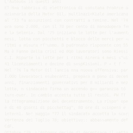
L'Autovox in questi anni

ET H»a fabbrica di elettronica di constana ProArce acr
azionaria della Motor Oil. multinazi<Kiale americana. F
al "73 fa assunzioni con contratti a temine. Nel '74-'
ora sono 2.000, con il 70 per cento di manodopera femm
e la Selenia. Dal '75 iniziano le lotte per l'aumento 
mesi, lotta con picchetti e blocco delle merci per «Ata
ritmi a misura rf'uomo. B padronato risponete con 55 l
Ma è Fanno della crisi ed 8Q0 lavoratori sono Riessi i 
C.I. Riparte la lotte per i ritmi Airerà 4 mesi s^uita 
41 licenziamenti e decine di sospKisionì. P « t f ^ rit
Nel '76 la Motor Oil lancia nna nuova offensiva: parìa 
I.OOQ lavoratori esuberanti, prepara m pano di decentr
anni, finanziamenti governativi per 8 miliardi e mezzo
lotta, n sindacato firma un accendo g«» garanzia tó li
turn-over. In cambio accetta tutto il restOi. PW Tf ini
la fffogrammaizione del decentramento. La rispo^ operai
è di 40 giorni di picchettag^, 80 ore di sciopero e cor
interni. Ne! maggio "77 il sindacato accetta lo scorpor
Vertenza dei luglio 78; obiettivo:: abbassamento defla
CdF.

Ottobre "79. L'Antovox decide di decentrare il settore
