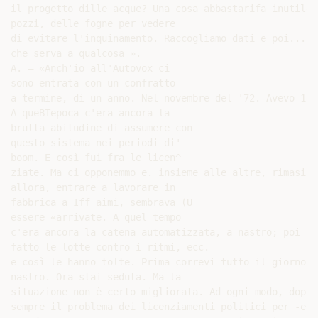
il progetto dille acque? Una cosa abbastarifa inutile.
pozzi, delle fogne per vedere

di evitare l'inquinamento. Raccogliamo dati e poi... c
che serva a qualcosa ».

A. — «Anch'io all'Autovox ci

sono entrata con un confratto

a termine, di un anno. Nel novembre del '72. Avevo 18 a
A queBTepoca c'era ancora la

brutta abitudine di assumere con

questo sistema nei periodi di'

boom. E così fui fra le licen^

ziate. Ma ci opponemmo e. insieme alle altre, rimasi. S
allora, entrare a lavorare in

fabbrica a Iff aimi, sembrava (U

essere «arrivate. A quel tempo

c'era ancora la catena automatizzata, a nastro; poi abb
fatto le lotte contro i ritmi, ecc.

e così le hanno tolte. Prima correvi tutto il giorno a
nastro. Ora stai seduta. Ma la

situazione non è certo migliorata. Ad ogni modo, dopo 
sempre il problema dei licenziamenti politici per -e a