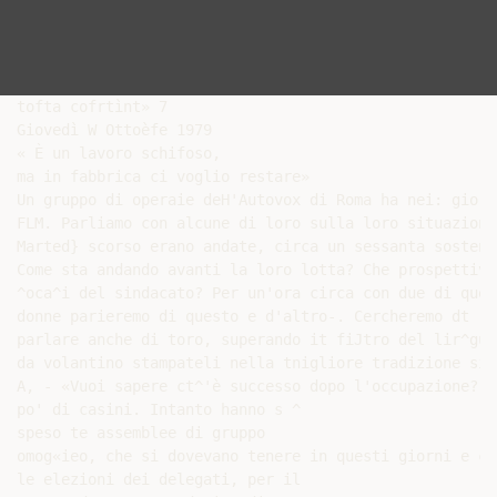
tofta cofrtìnt» 7

Giovedì W Ottoèfe 1979

« È un lavoro schifoso,

ma in fabbrica ci voglio restare»

Un gruppo di operaie deH'Autovox di Roma ha nei: giorn
FLM. Parliamo con alcune di loro sulla loro situazione
Marted} scorso erano andate, circa un sessanta sostenu
Come sta andando avanti la loro lotta? Che prospettive
^oca^i del sindacato? Per un'ora circa con due di quest
donne parieremo di questo e d'altro-. Cercheremo dt

parlare anche di toro, superando it fiJtro del lir^guag
da volantino stampateli nella tnigliore tradizione sin
A, - «Vuoi sapere ct^'è successo dopo l'occupazione? E
po' di casini. Intanto hanno s ^

speso te assemblee di gruppo

omog«ieo, che si dovevano tenere in questi giorni e cos
le elezioni dei delegati, per il
