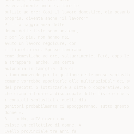
essenzialmente andare a fare le

pulizie ad ore: Così il lavoro domestico, già pesante a
propria, diventa anche "il lavoro"^

P. — La maggioranza delle

donne delle liste sono anzieme,

e per lo più, non hanno mai

avuto un lavoro regolcure, con

il libretto ecc. Spesso lavorano

come domestiche ad ore, saltuarimente. Però, dopo le l
a strappare, anche, una certa

autonomia in famiglia. Ora ci

stiamo muovendo per la gestione delle mense scolastidie
comune vorrebbe appaltarle alle multinazioBalr dei sur
dei precotti o lottizzarle a ditte o cooperative. Noi v
che siano affidate a disoccupate delle liste e che sia
r consigli scolastici e quelli dia

genitori probabilmente ci appoggeranno. Tutto qnesto g
donne ».

A. — « No, adTAutovox no»

esiste un collettivo di donne. A

Evello provinciale tre anni fa
