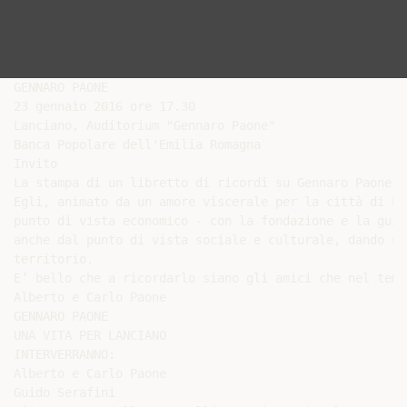
GENNARO PAONE

23 gennaio 2016 ore 17.30

Lanciano, Auditorium "Gennaro Paone"

Banca Popolare dell'Emilia Romagna

Invito

La stampa di un libretto di ricordi su Gennaro Paone d
Egli, animato da un amore viscerale per la città di La
punto di vista economico - con la fondazione e la guid
anche dal punto di vista sociale e culturale, dando un
territorio.

E’ bello che a ricordarlo siano gli amici che nel temp
Alberto e Carlo Paone

GENNARO PAONE

UNA VITA PER LANCIANO

INTERVERRANNO:

Alberto e Carlo Paone

Guido Serafini
