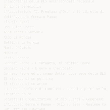
L’importanza della BLS nell’economia regionale

Ennio De Benedictis

L'Associazione "Il Frentano d'Oro" e il libretto di ric
dell'Avvocato Gennaro Paone

Claudio Bucci

Don Guido Scotti

Anna Nenna D'Antonio

Aldo La Morgia

Belfiore La Morgia

Mario D'Ovidio

Modera:

Licia Caprara

Gennaro Paone - L'infanzia, il profilo umano

Gennaro Paone - L'uomo e l'avvocato

Gennaro Paone ed il sogno della nuova sede della BLS

Il ricordo di un politico

Il ricordo di un amico

La Banca Popolare di Lanciano - Genesi e primi sviluppi
Frentano d'Oro

Segreteria Organizzativa: Studio Eventi & Congressi - 
L'Avvocato Gennaro Paone - Olio su tela - Gastone Cost