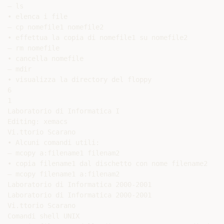
– ls

• elenca i file

– cp nomefile1 nomefile2

• effettua la copia di nomefile1 su nomefile2

– rm nomefile

• cancella nomefile

– mdir

• visualizza la directory del floppy

6

1

Laboratorio di Informatica I

Editing: xemacs

Vi.ttorio Scarano

• Alcuni comandi utili:

– mcopy a:filename1 filenam2

• copia filename1 dal dischetto con nome filename2

– mcopy filename1 a:filenam2

Laboratorio di Informatica 2000-2001

Laboratorio di Informatica 2000-2001

Vi.ttorio Scarano

Comandi shell UNIX
