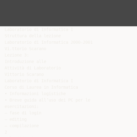
Laboratorio di Informatica I

Struttura della lezione

Laboratorio di Informatica 2000-2001

Vi.ttorio Scarano

Lezione 3:

Introduzione alle

Attività di Laboratorio

Vittorio Scarano

Laboratorio di Informatica I

Corso di Laurea in Informatica

• Informazioni logistiche

• Breve guida all’uso dei PC per le

esercitazioni:

– fase di login

– editing

– compilazione

2
