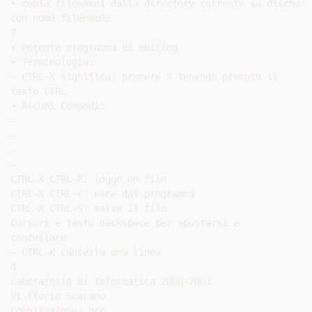
• copia filename1 dalla directory corrente su dischetto
con nome filename2

7

• Potente programma di editing

• Terminologia:

– CTRL-X significa: premere X tenendo premuto il

tasto CTRL

• Alcuni Comandi:

–

–

–

–

CTRL-X CTRL-F: legge un file

CTRL-X CTRL-C: esce dal programma

CTRL-X CTRL-S: salva il file

Cursori e tasto Backspace per spostarsi e

cancellare

– CTRL-K cancella una linea

8

Laboratorio di Informatica 2000-2001

Vi.ttorio Scarano

Compilazione: gcc
