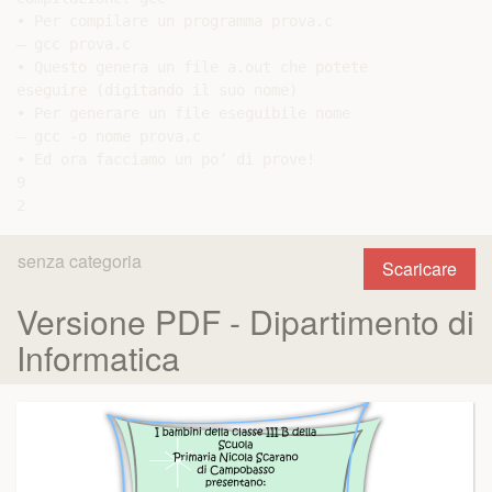
• Per compilare un programma prova.c

– gcc prova.c

• Questo genera un file a.out che potete

eseguire (digitando il suo nome)

• Per generare un file eseguibile nome

– gcc -o nome prova.c

• Ed ora facciamo un po’ di prove!

9

senza categoria
Scaricare
Versione PDF - Dipartimento di
Informatica