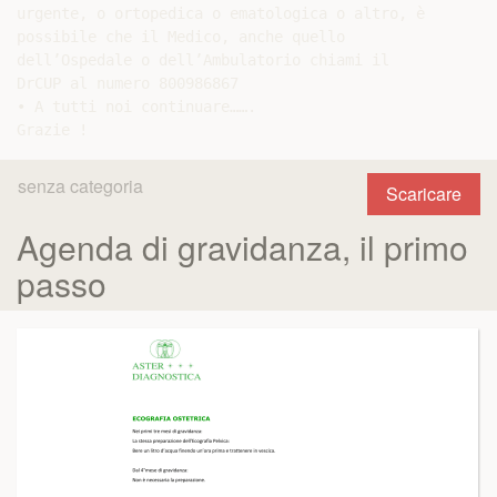
urgente, o ortopedica o ematologica o altro, è

possibile che il Medico, anche quello

dell’Ospedale o dell’Ambulatorio chiami il

DrCUP al numero 800986867

• A tutti noi continuare…….

senza categoria
Scaricare
Agenda di gravidanza, il primo
passo