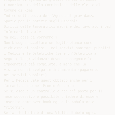
Finanziamento della Commissione delle elette al

Comune di Roma

Indice della bozza dell’Agenda di gravidanza

Spazio per le notizie sugli Ospedali

Diritti delle lavoratrici madri e dei lavoratori padri

Informazioni varie

Ma noi, cosa ci vorremmo ?

Non bisogna accettare un foglio bianco come

richiesta di analisi , nei servizi sanitari pubblici

i Medici e le Ostetriche (se è un’Ostetrica a

seguire la gravidanza) devono consegnare le

impegnative già compilate, a meno che la

visita non si svolga in intramoenia (pagamento

nei servizi pubblici).

Per i Medici vale quest’obbligo anche per i

farmaci, anche nei Pronto Soccorso

Se si esegue un controllo e non c’è posto per il

mese successivo è possibile chiedere di essere

inserita come over booking, o in Ambulatorio

“ritorni”.

Se la richiesta è di una Visita diabetologica
