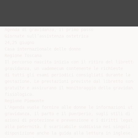
Agenda di gravidanza, il primo passo

Giornate sull’assistenza ostetrica

24,25 giugno

Casa internazionale delle donne

Regione Toscana

Il percorso nascita inizia con il ritiro del libretto d
gravidanza, un vademecum contenente le richieste

di tutti gli esami periodici consigliati durante la

gestazione. Le prestazioni previste dal libretto sono

gratuite e assicurano il monitoraggio della gravidanza

fisiologica.

Regione Piemonte

L'Agenda vuole fornire alle donne le informazioni utili
gravidanza, il parto e il puerperio, sugli stili di vi
azioni di protezione e prevenzione e i diritti legati 
alla paternità. È scaricabile suddivisa nei singoli ca
disposizione anche la guida alla lettura in inglese. L