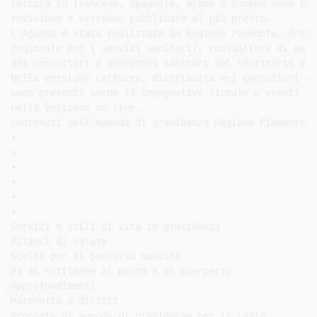
lettura in francese, spagnolo, arabo e rumeno sono in f
revisione e verranno pubblicate al più presto.

L'Agenda è stata realizzata da Regione Piemonte, Aress
regionale per i servizi sanitari), consigliera di pari
dei consultori e operatori sanitari del territorio e d
Nella versione cartacea, distribuita nei consultori de
sono presenti anche 14 impegnative firmate e esenti ti
nella versione on line.

Contenuti dell’Agenda di gravidanza Regione Piemonte

•

•

•

•

•

•

Servizi e stili di vita in gravidanza

Bilanci di salute

Scelte per il percorso nascita

Da 36 settimane al parto e al puerperio

Approfondimenti

Maternità e diritti

Proposta di agenda di gravidanza per il Lazio
