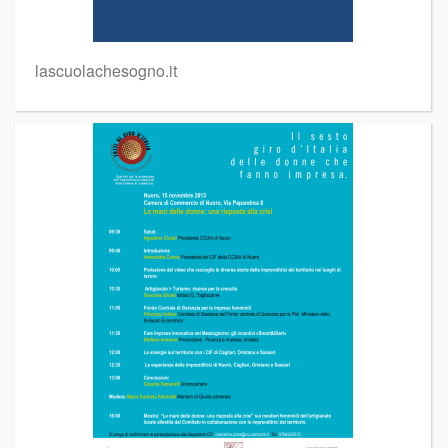
lascuolachesogno.it