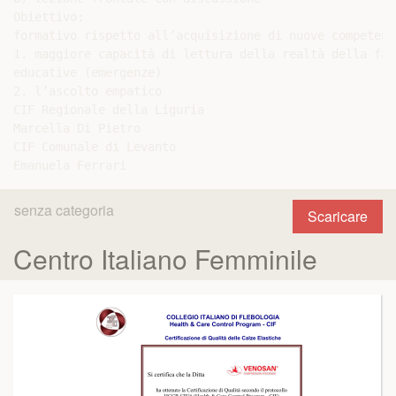
Obiettivo:

formativo rispetto all’acquisizione di nuove competenze
1. maggiore capacità di lettura della realtà della fam
educative (emergenze)

2. l’ascolto empatico

CIF Regionale della Liguria

Marcella Di Pietro

CIF Comunale di Levanto

senza categoria
Scaricare
Centro Italiano Femminile