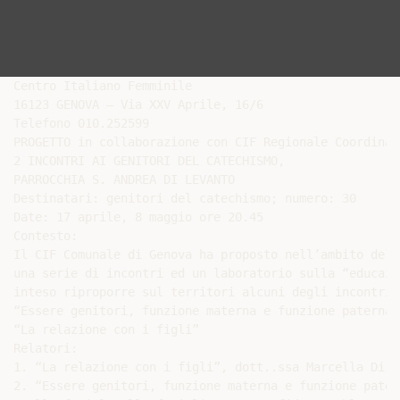
Centro Italiano Femminile

16123 GENOVA – Via XXV Aprile, 16/6

Telefono 010.252599

PROGETTO in collaborazione con CIF Regionale Coordinam
2 INCONTRI AI GENITORI DEL CATECHISMO,

PARROCCHIA S. ANDREA DI LEVANTO

Destinatari: genitori del catechismo; numero: 30

Date: 17 aprile, 8 maggio ore 20.45

Contesto:

Il CIF Comunale di Genova ha proposto nell’ambito del 
una serie di incontri ed un laboratorio sulla “educazi
inteso riproporre sul territori alcuni degli incontri 
“Essere genitori, funzione materna e funzione paterna”

“La relazione con i figli”

Relatori:

1. “La relazione con i figli”, dott..ssa Marcella Di Pi
2. “Essere genitori, funzione materna e funzione pater