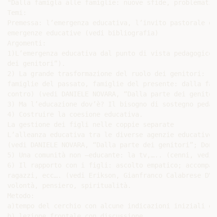
"Dalla famigla alle famiglie: nuove sfide, problematic
Temi:

Premessa: l’emergenza educativa, l’invito pastorale di
emergenze educative (vedi bibliografia)

Argomenti:

1)L’emergenza educativa dal punto di vista pedagogico 
dei genitori”).

2) La grande trasformazione del ruolo dei genitori:

famiglie del passato, famiglie del presente: dalla fam
contro) (vedi DANIELE NOVARA, “Dalla parte dei genitor
3) Ma l’educazione dov’è? Il bisogno di sostegno pedag
4) Costruire la coesione educativa.

La gestione dei figli nelle coppie separate

L’alleanza educativa tra le diverse agenzie educative:
(vedi DANIELE NOVARA, “Dalla parte dei genitori”; Don 
5) Una comunità non –educante: la tv,….. (cenni, vedi P
6) Il rapporto con i figli: ascolto empatico; accompag
ragazzi, ecc…. (vedi Erikson, Gianfranco Calabrese DVD
volontà, pensiero, spiritualità.

Metodo:

a)tempo del cerchio con alcune indicazioni iniziali e 
b) lezione frontale con discussione
