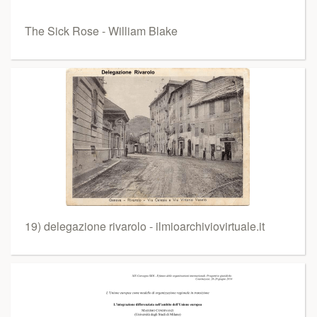
The Sick Rose - William Blake
19) delegazione rivarolo - ilmioarchiviovirtuale.it