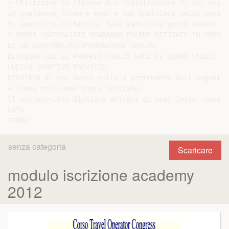
• Utilizzare le riprese e/o registrazioni di cui sopra
in qualunque forma e modo e con qualsiasi mezzo tecnic
Su specifica richiesta, tale materiale potrà essere ca
I PREMI SORTEGGIATI DOVRANNO ESSERE RITIRATI IN PRESENZ
DI UN GENITORE/ACCOMPAGNATORE ADULTO

DICHIARA CHE IL PROPRIO FIGLIO GODE DI BUONA SALUTE E 
LUDICO SPORTIVE PREVISTE.

DICHIARA di non avere nulla a pretendere dall’organizz
e video cosi come sopra indicato.

Il sottoscritto dichiara altresì di aver letto, compre
DATA

senza categoria
Scaricare
modulo iscrizione academy
2012