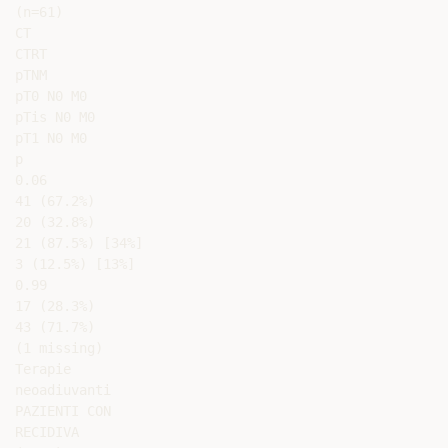
(n=61)

CT

CTRT

pTNM

pT0 N0 M0

pTis N0 M0

pT1 N0 M0

p

0.06

41 (67.2%)

20 (32.8%)

21 (87.5%) [34%]

3 (12.5%) [13%]

0.99

17 (28.3%)

43 (71.7%)

(1 missing)

Terapie

neoadiuvanti

PAZIENTI CON

RECIDIVA
