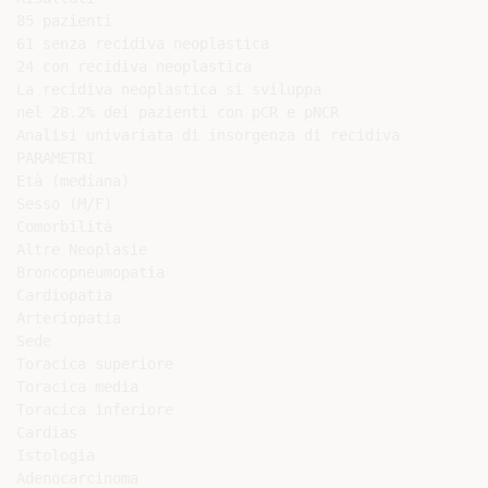
85 pazienti

61 senza recidiva neoplastica

24 con recidiva neoplastica

La recidiva neoplastica si sviluppa

nel 28.2% dei pazienti con pCR e pNCR

Analisi univariata di insorgenza di recidiva

PARAMETRI

Età (mediana)

Sesso (M/F)

Comorbilità

Altre Neoplasie

Broncopneumopatia

Cardiopatia

Arteriopatia

Sede

Toracica superiore

Toracica media

Toracica inferiore

Cardias

Istologia

Adenocarcinoma
