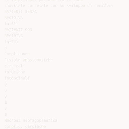
risultate correlate con lo sviluppo di recidiva

PAZIENTI SENZA

RECIDIVA

(n=61)

PAZIENTI CON

RECIDIVA

(n=24)

p

Complicanze

Fistole anastomotiche

cervicali

toraciche

intestinali

0

0

0

1

0

1

Necrosi esofagoplastica

Complic. cardiache
