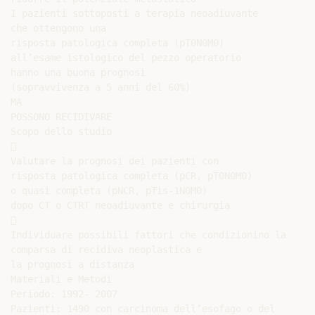
I pazienti sottoposti a terapia neoadiuvante

che ottengono una

risposta patologica completa (pT0N0M0)

all’esame istologico del pezzo operatorio

hanno una buona prognosi

(sopravvivenza a 5 anni del 60%)

MA

POSSONO RECIDIVARE

Scopo dello studio



Valutare la prognosi dei pazienti con

risposta patologica completa (pCR, pT0N0M0)

o quasi completa (pNCR, pTis-1N0M0)

dopo CT o CTRT neoadiuvante e chirurgia



Individuare possibili fattori che condizionino la

comparsa di recidiva neoplastica e

la prognosi a distanza

Materiali e Metodi

Periodo: 1992- 2007

Pazienti: 1490 con carcinoma dell’esofago o del
