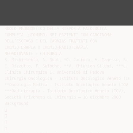
RUOLO PROGNOSTICO DELLA RISPOSTA PATOLOGICA

COMPLETA (pT0N0M0) NEI PAZIENTI CON CARCINOMA

DELL’ESOFAGO E DEL CARDIAS TRATTATI CON

CHEMIOTERAPIA O CHEMIO-RADIOTERAPIA

NEOADIUVANTE E CHIRURGIA

S. Michieletto, A. Ruol, *C. Castoro, A. Manesso, S. M
C. Rizzetto, T. Saibene, **V. Chiarion Sileni, ***L. C
Clinica Chirurgica I, Università di Padova

Chirurgia Oncologica - Istituto Oncologico Veneto (IOV
**Oncologia Medica - Istituto Oncologico Veneto (IOV),
***Radioterapia - Istituto Oncologico Veneto (IOV), IR
Società Triveneta di Chirurgia – 18 dicembre 2009

Background








