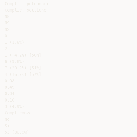
Complic. polmonari

Complic. settiche

NS

NS

NS

0

1 (1.6%)

2

1 ( 4.2%) [50%]

6 (9.8%)

7 (29.2%) [54%]

4 (16.7%) [57%]

0.08

0.49

0.04

0.10

3 (4.9%)

Complicanze

No

Si

53 (86.9%)
