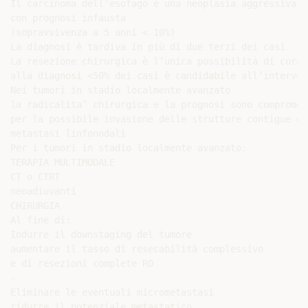
Il carcinoma dell’esofago è una neoplasia aggressiva

con prognosi infausta

(sopravvivenza a 5 anni < 10%)

La diagnosi è tardiva in più di due terzi dei casi

La resezione chirurgica è l’unica possibilità di cura, 
alla diagnosi <50% dei casi è candidabile all’intervent
Nei tumori in stadio localmente avanzato

la radicalita’ chirurgica e la prognosi sono compromess
per la possibile invasione delle strutture contigue e l
metastasi linfonodali

Per i tumori in stadio localmente avanzato:

TERAPIA MULTIMODALE

CT o CTRT

neoadiuvanti

CHIRURGIA

Al fine di:

Indurre il downstaging del tumore

aumentare il tasso di resecabilità complessivo

e di resezioni complete R0

-

Eliminare le eventuali micrometastasi

ridurre il potenziale metastatico
