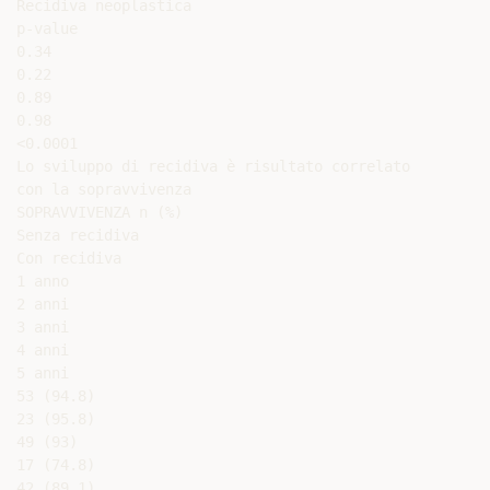
Recidiva neoplastica

p-value

0.34

0.22

0.89

0.98

<0.0001

Lo sviluppo di recidiva è risultato correlato

con la sopravvivenza

SOPRAVVIVENZA n (%)

Senza recidiva

Con recidiva

1 anno

2 anni

3 anni

4 anni

5 anni

53 (94.8)

23 (95.8)

49 (93)

17 (74.8)

42 (89.1)
