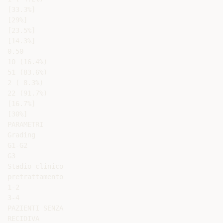
[33.3%]

[29%]

[23.5%]

[14.3%]

0.50

10 (16.4%)

51 (83.6%)

2 ( 8.3%)

22 (91.7%)

[16.7%]

[30%]

PARAMETRI

Grading

G1-G2

G3

Stadio clinico

pretrattamento

1-2

3-4

PAZIENTI SENZA

RECIDIVA
