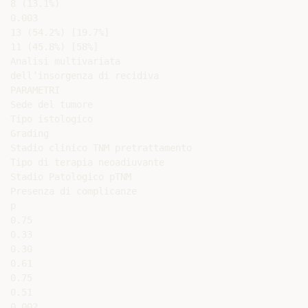
8 (13.1%)

0.003

13 (54.2%) [19.7%]

11 (45.8%) [58%]

Analisi multivariata

dell’insorgenza di recidiva

PARAMETRI

Sede del tumore

Tipo istologico

Grading

Stadio clinico TNM pretrattamento

Tipo di terapia neoadiuvante

Stadio Patologico pTNM

Presenza di complicanze

p

0.75

0.33

0.30

0.61

0.75

0.51

0.002
