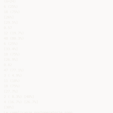
(n=24)

6 (25%)

18 (75%)

[26%]

[29.5%]

0.57

12 (19.7%)

48 (80.3%)

6 (25%)

[33.4%]

18 (75%)

[26.9%]

0.82

47 (77.1%)

3 ( 4.9%)

11 (18%)

18 (75%)

[27.7%]

2 ( 8.3%) [40%]

4 (16.7%) [26.7%]

[30%]

Le complicanze postoperatorie sono
