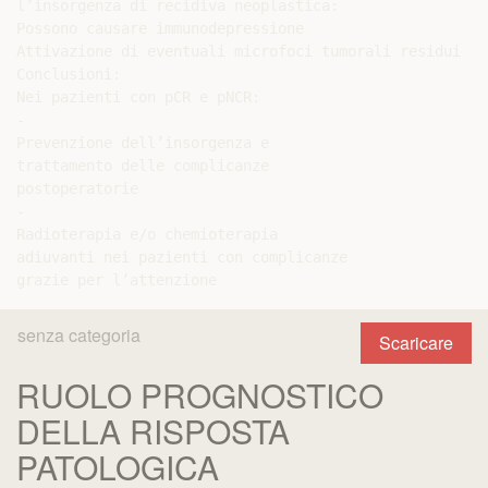
l’insorgenza di recidiva neoplastica:

Possono causare immunodepressione

Attivazione di eventuali microfoci tumorali residui

Conclusioni:

Nei pazienti con pCR e pNCR:

-

Prevenzione dell’insorgenza e

trattamento delle complicanze

postoperatorie

-

Radioterapia e/o chemioterapia

adiuvanti nei pazienti con complicanze

senza categoria
Scaricare
RUOLO PROGNOSTICO
DELLA RISPOSTA
PATOLOGICA