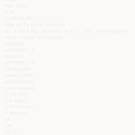
Odds Ratio

5.50

(1.84-16.44)

Sede della prima recidiva

Sul totale dei pazienti: 8.3% ( 7/85) locoregionale

18.8% (16/85) a distanza

PAZIENTI

SOTTOPOSTI A

PAZIENTI

SOTTOPOSTI A

(1 missing)

neoadiuvante

neoadiuvante

Locoregionale

7 (30.4%)

3/6 (50%)

4/17 (23.5%)

A distanza

14

1/6

13/17
