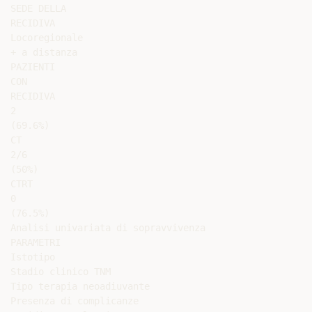
SEDE DELLA

RECIDIVA

Locoregionale

+ a distanza

PAZIENTI

CON

RECIDIVA

2

(69.6%)

CT

2/6

(50%)

CTRT

0

(76.5%)

Analisi univariata di sopravvivenza

PARAMETRI

Istotipo

Stadio clinico TNM

Tipo terapia neoadiuvante

Presenza di complicanze
