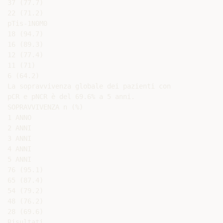
37 (77.7)

22 (71.2)

pTis-1N0M0

18 (94.7)

16 (89.3)

12 (77.4)

11 (71)

6 (64.2)

La sopravvivenza globale dei pazienti con

pCR e pNCR è del 69.6% a 5 anni.

SOPRAVVIVENZA n (%)

1 ANNO

2 ANNI

3 ANNI

4 ANNI

5 ANNI

76 (95.1)

65 (87.4)

54 (79.2)

48 (76.2)

28 (69.6)

Risultati
