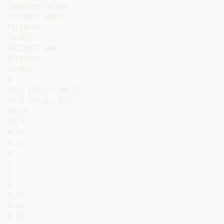
Squamocellulare

PAZIENTI SENZA

RECIDIVA

(n=61)

PAZIENTI CON

RECIDIVA

(n=24)

p

59.7 (54.1 – 64.3)

58.5 (54.1 – 67)

47/14

21/3

0.91

0.37

1

3

2

1

0.99

0.99

0.99
