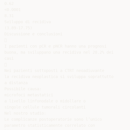
0.62

<0.0001

8.31

Sviluppo di recidiva

(3.89-17.75)

Discussione e conclusioni



I pazienti con pCR e pNCR hanno una prognosi

buona, ma sviluppano una recidiva nel 28.2% dei

casi



Nei pazienti sottoposti a CTRT neoadiuvante

la recidiva neoplastica si sviluppa soprattutto

a distanza

Possibile causa:

microfoci metastatici

a livello linfonodale o midollare o

singole cellule tumorali circolanti

Nel nostro studio:

Le complicanze postoperatorie sono l’unico

parametro statisticamente correlato con
