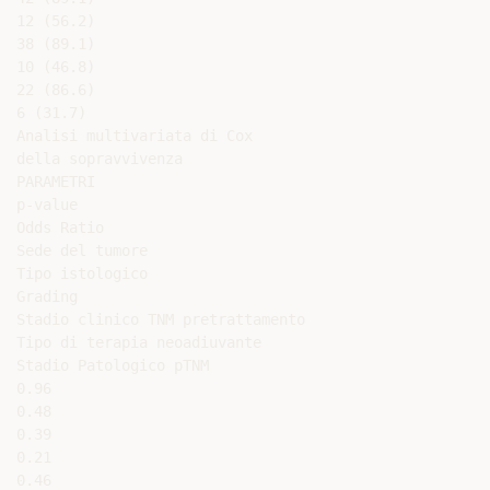
12 (56.2)

38 (89.1)

10 (46.8)

22 (86.6)

6 (31.7)

Analisi multivariata di Cox

della sopravvivenza

PARAMETRI

p-value

Odds Ratio

Sede del tumore

Tipo istologico

Grading

Stadio clinico TNM pretrattamento

Tipo di terapia neoadiuvante

Stadio Patologico pTNM

0.96

0.48

0.39

0.21

0.46
