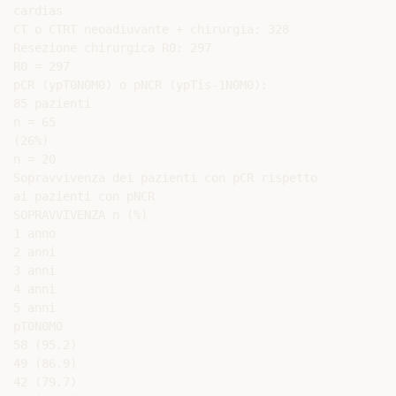
cardias

CT o CTRT neoadiuvante + chirurgia: 328

Resezione chirurgica R0: 297

R0 = 297

pCR (ypT0N0M0) o pNCR (ypTis-1N0M0):

85 pazienti

n = 65

(26%)

n = 20

Sopravvivenza dei pazienti con pCR rispetto

ai pazienti con pNCR

SOPRAVVIVENZA n (%)

1 anno

2 anni

3 anni

4 anni

5 anni

pT0N0M0

58 (95.2)

49 (86.9)

42 (79.7)
