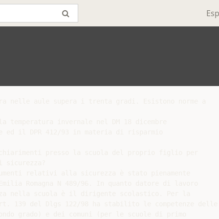
Esp
ra nelle aule supera i trenta gradi. Esistono norme a

la temperatura invernale nel DM 18 dicembre

e ed il DPR 412/93 in materia di risparmio

chiarimenti presso la scuola del proprio figlio per

 sicurezza?

umenti relativi alla sicurezza è stato pienamente

Emilia Romagna N 489/96. In quanto datore di lavoro

za nella scuola è il dirigente scolastico. Per la

rt. 139 del Dlgs 122/98 ha stabilito le competenze delle

ondo grado) e dei comuni (per le scuole di primo
