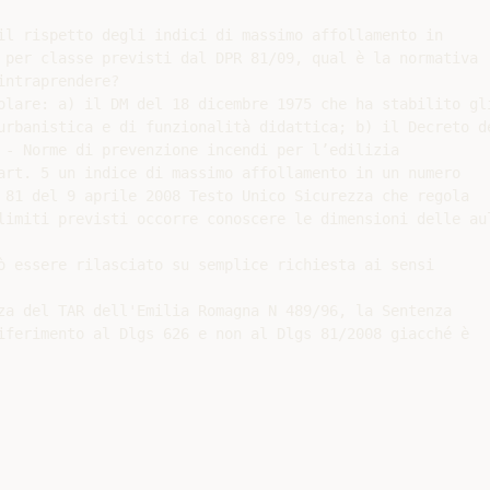
il rispetto degli indici di massimo affollamento in

 per classe previsti dal DPR 81/09, qual è la normativa

ntraprendere?

olare: a) il DM del 18 dicembre 1975 che ha stabilito gli
urbanistica e di funzionalità didattica; b) il Decreto de
 - Norme di prevenzione incendi per l’edilizia

art. 5 un indice di massimo affollamento in un numero

 81 del 9 aprile 2008 Testo Unico Sicurezza che regola

limiti previsti occorre conoscere le dimensioni delle aul
ò essere rilasciato su semplice richiesta ai sensi

za del TAR dell'Emilia Romagna N 489/96, la Sentenza

iferimento al Dlgs 626 e non al Dlgs 81/2008 giacché è
