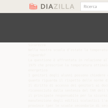
Sicurezza

Nella nostra scuola d’estate la temperatu
riguardo?

La questione è affrontata in relazione al
1975 che prescrive la temperatura ottimal
energetico

I genitori degli alunni possono chiedere 
quanto riguarda il rispetto delle norme di
Il diritto di accesso dei genitori ai doc
riconosciuto dalla sentenza del TAR dell'
il principale responsabile per la sicurez
manutenzione degli edifici scolastici l'a
province (per le scuole secondarie di sec