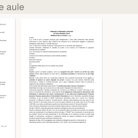
e aule