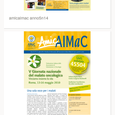
amicaimac anno5n14