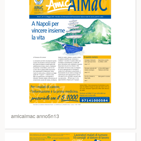
amicaimac anno5n13