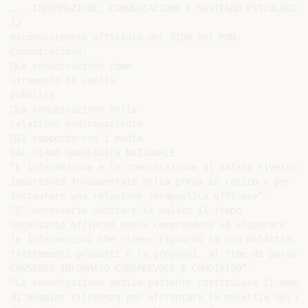
….. INFORMAZIONE, COMUNICAZIONE E SOSTEGNO PSICOLOGICO

12

Riconoscimento ufficiale del SION nel PON

Comunicazione:

La comunicazione come

strumento di sanità

pubblica

La comunicazione nella

relazione medicopaziente

Il rapporto con i media

DAL PIANO ONCOLOGICO NAZIONALE

“L’informazione e la comunicazione al malato rivestono

importanza fondamentale nella presa in carico e per

instaurare una relazione terapeutica efficace”.

“E’ necessario dedicare la malato il tempo

necessario affinché possa comprendere ed elaborare

le informazioni che riceve riguardo la sua malattia, i

trattamenti proposti e la prognosi, al fine di garantir
CONSENSO INFORMATO CONSAPEVOLE E CONDIVISO”.

“La comunicazione medico-paziente costituisce il moment
di maggior rilevanza per affrontare la malattia nel mig