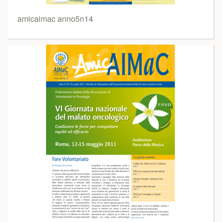
amicaimac anno5n14