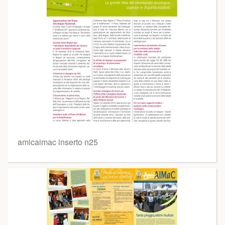
amicaimac inserto n25