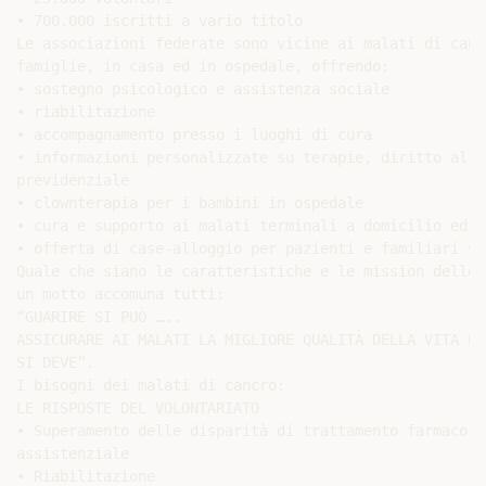
• 700.000 iscritti a vario titolo

Le associazioni federate sono vicine ai malati di canc
famiglie, in casa ed in ospedale, offrendo:

• sostegno psicologico e assistenza sociale

• riabilitazione

• accompagnamento presso i luoghi di cura

• informazioni personalizzate su terapie, diritto al l
previdenziale

• clownterapia per i bambini in ospedale

• cura e supporto ai malati terminali a domicilio ed i
• offerta di case-alloggio per pazienti e familiari vi
Quale che siano le caratteristiche e le mission delle 
un motto accomuna tutti:

“GUARIRE SI PUÒ …..

ASSICURARE AI MALATI LA MIGLIORE QUALITÀ DELLA VITA PO
SI DEVE”.

I bisogni dei malati di cancro:

LE RISPOSTE DEL VOLONTARIATO

• Superamento delle disparità di trattamento farmacolog
assistenziale

• Riabilitazione
