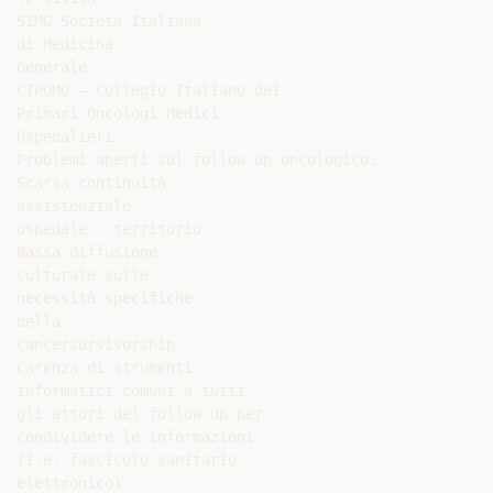
SIMG Società Italiana

di Medicina

Generale

CIPOMO – Collegio Italiano dei

Primari Oncologi Medici

Ospedalieri

Problemi aperti sul follow up oncologico:

Scarsa continuità

assistenziale

ospedale - territorio

Bassa diffusione

culturale sulle

necessità specifiche

della

cancersurvivorship

Carenza di strumenti

informatici comuni a tutti

gli attori del follow-up per

condividere le informazioni

(i.e. fascicolo sanitario

elettronico)
