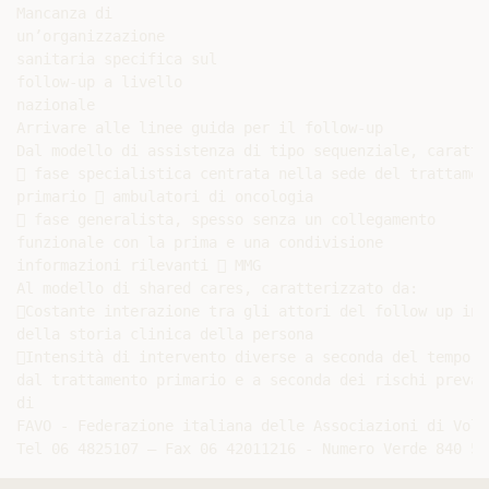
Mancanza di

un’organizzazione

sanitaria specifica sul

follow-up a livello

nazionale

Arrivare alle linee guida per il follow-up

Dal modello di assistenza di tipo sequenziale, caratte
 fase specialistica centrata nella sede del trattament
primario  ambulatori di oncologia

 fase generalista, spesso senza un collegamento

funzionale con la prima e una condivisione

informazioni rilevanti  MMG

Al modello di shared cares, caratterizzato da:

Costante interazione tra gli attori del follow up in 
della storia clinica della persona

Intensità di intervento diverse a seconda del tempo i
dal trattamento primario e a seconda dei rischi prevale
di

FAVO - Federazione italiana delle Associazioni di Volo
Tel 06 4825107 – Fax 06 42011216 - Numero Verde 840 50