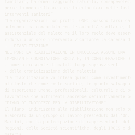
familiari, ha ormai raggiunto maturità, consapevolezza
porre in modo efficace come interlocutore nelle fasi p
interventi sanitari”.

“Le organizzazioni non profit (ONP) possono farsi cari
autonomo, ma concordato con le autorità sanitarie, di 
assistenziale del malato ma il loro ruolo deve essere 
ridursi a un solo intervento vicariante la carenza di 
….. RIABILITAZIONE

NEL PON: LA RIABILITAZIONE IN ONCOLOGIA ASSUME UNA

IMPORTANTE CONNOTAZIONE SOCIALE, IN CONSIDERAZIONE DI:

- numero crescente di malati lungo sopravviventi

- della cronicizzazione della malattia

“La riabilitazione va intesa quindi come investimento 
piuttosto che come costo sociale, in quanto salvaguard
di esperienze umane, professionali, culturali e di pot
lavorativa che altrimenti andrebbe definitivamente perd
“PIANO DI INDIRIZZO PER LA RIABILITAZIONE”

Il Piano, indirizzato alla riabilitazione non solo onc
elaborato da un gruppo di lavoro presieduto dall’On. F
Martini, con la partecipazione di rappresentanti del M
Regioni, delle Società scientifiche, degli IRCCS e da 
materia.
