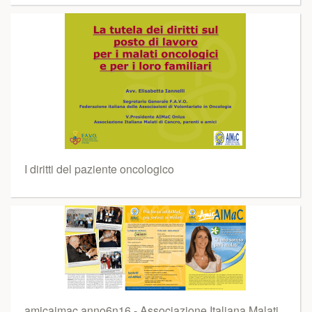
I diritti del paziente oncologico
amicaimac anno6n16 - Associazione Italiana Malati