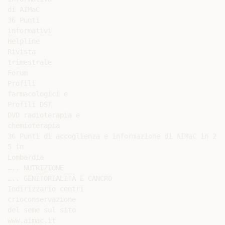
di AIMaC

36 Punti

informativi

Helpline

Rivista

trimestrale

Forum

Profili

farmacologici e

Profili DST

DVD radioterapia e

chemioterapia

36 Punti di accoglienza e informazione di AIMaC in 23 c
5 in

Lombardia

….. NUTRIZIONE

….. GENITORIALITÀ E CANCRO

Indirizzario centri

crioconservazione

del seme sul sito

www.aimac.it
