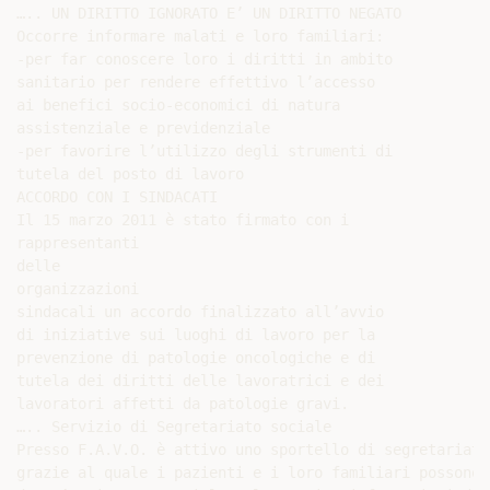
….. UN DIRITTO IGNORATO E’ UN DIRITTO NEGATO

Occorre informare malati e loro familiari:

-per far conoscere loro i diritti in ambito

sanitario per rendere effettivo l’accesso

ai benefici socio-economici di natura

assistenziale e previdenziale

-per favorire l’utilizzo degli strumenti di

tutela del posto di lavoro

ACCORDO CON I SINDACATI

Il 15 marzo 2011 è stato firmato con i

rappresentanti

delle

organizzazioni

sindacali un accordo finalizzato all’avvio

di iniziative sui luoghi di lavoro per la

prevenzione di patologie oncologiche e di

tutela dei diritti delle lavoratrici e dei

lavoratori affetti da patologie gravi.

….. Servizio di Segretariato sociale

Presso F.A.V.O. è attivo uno sportello di segretariato
grazie al quale i pazienti e i loro familiari possono 