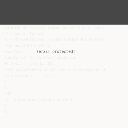
La Rete Oncologico Lombarda sette anni dopo:

ritorno al futuro

IL CONTRIBUTO DELLE ASSOCIAZIONI DEI PAZIENTI

Francesco De Lorenzo

www.favo.it - 
[email protected]
Auditorium di Palazzo Lombardia

Milano, 11 giugno 2013

FAVO rappresenta il 50% delle associazioni di

volontariato in Italia

6

1

282

Oltre 500 associazioni aderenti

9

12

4

2
