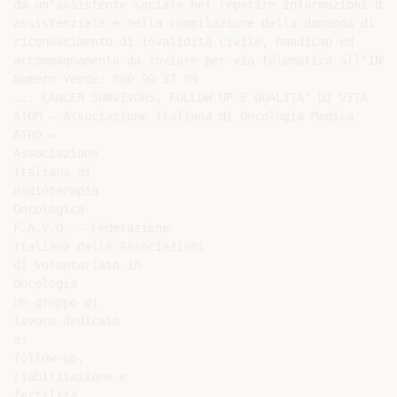
da un’assistente sociale nel reperire informazioni di 
assistenziale e nella compilazione della domanda di

riconoscimento di invalidità civile, handicap ed

accompagnamento da inviare per via telematica all’INPS.
Numero Verde: 800 90 37 89

….. CANCER SURVIVORS, FOLLOW UP E QUALITA’ DI VITA

AIOM – Associazione Italiana di Oncologia Medica

AIRO –

Associazione

Italiana di

Radioterapia

Oncologica

F.A.V.O. – Federazione

italiana delle Associazioni

di Volontariato in

Oncologia

Un gruppo di

lavoro dedicato

a:

follow-up,

riabilitazione e

fertilità
