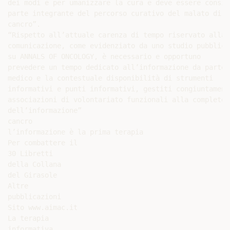
dei modi e per umanizzare la cura e deve essere conside
parte integrante del percorso curativo del malato di

cancro”.

“Rispetto all’attuale carenza di tempo riservato alla

comunicazione, come evidenziato da uno studio pubblicat
su ANNALS OF ONCOLOGY, è necessario e opportuno

prevedere un tempo dedicato all’informazione da parte d
medico e la contestuale disponibilità di strumenti

informativi e punti informativi, gestiti congiuntamente
associazioni di volontariato funzionali alla completezz
dell’informazione”

cancro

l’informazione è la prima terapia

Per combattere il

30 Libretti

della Collana

del Girasole

Altre

pubblicazioni

Sito www.aimac.it

La terapia

informativa
