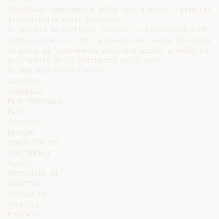
Obiettivo: superamento della logica della frammentarie
discontinuità degli interventi.

Il modello da adottare, secondo le indicazioni AIOM, S
condivisione con FAVO, è basato sul lavoro di equipe i
su piani di trattamento individualizzati a medio-lungo
nell’ambito della continuità delle cure.

IL PERCORSO RIABILITATIVO

DIAGNOSI

CHIRURGIA

FASE TERMINALE

FASE

AVANZATA

BISOGNO

RIABILITATIVO

TRATTAMENTI

MEDICI

REMISSIONE DI

MALATTIA

RIPRESA DI

MALATTIA

FOLLOW-UP
