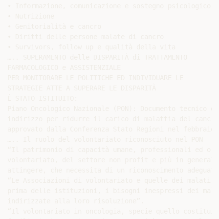
• Informazione, comunicazione e sostegno psicologico

• Nutrizione

• Genitorialità e cancro

• Diritti delle persone malate di cancro

• Survivors, follow up e qualità della vita

….. SUPERAMENTO delle DISPARITÀ di TRATTAMENTO

FARMACOLOGICO e ASSISTENZIALE

PER MONITORARE LE POLITICHE ED INDIVIDUARE LE

STRATEGIE ATTE A SUPERARE LE DISPARITÀ

È STATO ISTITUITO:

Piano Oncologico Nazionale (PON): Documento tecnico di

indirizzo per ridurre il carico di malattia del cancro
approvato dalla Conferenza Stato Regioni nel febbraio 2
….. Il ruolo del volontariato riconosciuto nel PON

“Il patrimonio di capacità umane, professionali ed org
volontariato, del settore non profit e più in generale
attingere, che necessita di un riconoscimento adeguato”
“Le Associazioni di volontariato e quelle dei malati i
prima delle istituzioni, i bisogni inespressi dei mala
indirizzate alla loro risoluzione”.

“Il volontariato in oncologia, specie quello costituit