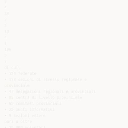
8

4

39

2

2

10

4

1

106

5

7

di cui:

• 124 federate

• 173 sezioni di livello regionale e

provinciale

• 47 delegazioni regionali e provinciali

• 85 centri di livello provinciale

• 65 comitati provinciali

• 25 punti informativi

• 9 sezioni estere

pari a oltre

• 25.000 volontari
