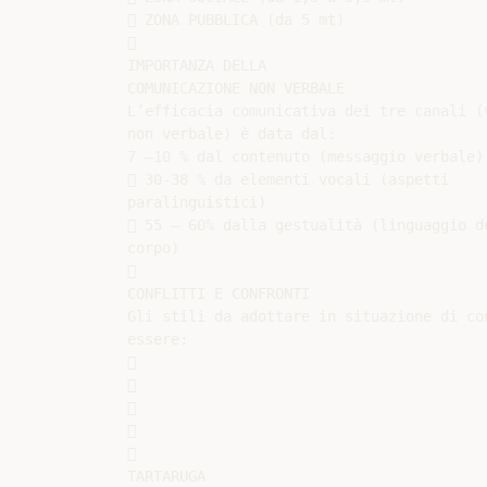
 ZONA PUBBLICA (da 5 mt)



IMPORTANZA DELLA

COMUNICAZIONE NON VERBALE

L’efficacia comunicativa dei tre canali (v
non verbale) è data dal:

7 –10 % dal contenuto (messaggio verbale)

 30-38 % da elementi vocali (aspetti

paralinguistici)

 55 – 60% dalla gestualità (linguaggio de
corpo)



CONFLITTI E CONFRONTI

Gli stili da adottare in situazione di con
essere:











TARTARUGA
