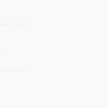
erbale, vocale,

l

flitto possono
