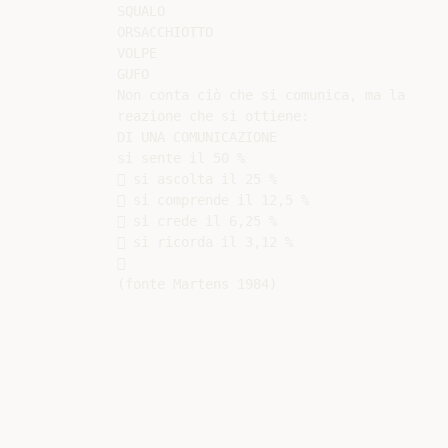
SQUALO

ORSACCHIOTTO

VOLPE

GUFO

Non conta ciò che si comunica, ma la

reazione che si ottiene:

DI UNA COMUNICAZIONE

si sente il 50 %

 si ascolta il 25 %

 si comprende il 12,5 %

 si crede il 6,25 %

 si ricorda il 3,12 %


