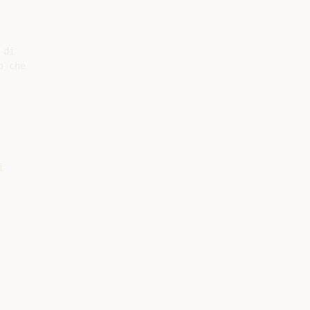
di

 che


