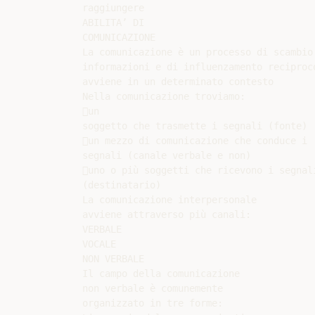
raggiungere

ABILITA’ DI

COMUNICAZIONE

La comunicazione è un processo di scambio 
informazioni e di influenzamento reciproco
avviene in un determinato contesto

Nella comunicazione troviamo:

un

soggetto che trasmette i segnali (fonte)

un mezzo di comunicazione che conduce i

segnali (canale verbale e non)

uno o più soggetti che ricevono i segnali
(destinatario)

La comunicazione interpersonale

avviene attraverso più canali:

VERBALE

VOCALE

NON VERBALE

Il campo della comunicazione

non verbale è comunemente

organizzato in tre forme:
