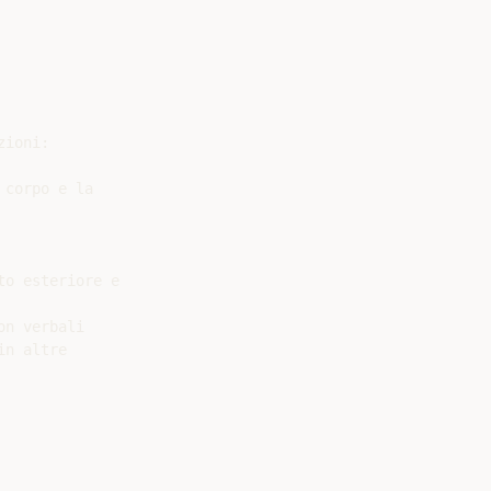
ioni:

corpo e la

o esteriore e

n verbali

n altre
