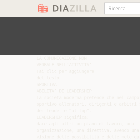
LA COMUNICAZIONE NON

VERBALE NELL’ATTIVITA’

Fai clic per aggiungere

del testo

SPORTIVA

ABILITA’ DI LEADERSHIP

La società moderna pretende che nel campo

sportivo allenatori, dirigenti e arbitri s
dei leader e “al top”.

LEADERSHIP significa:

dare agli altri un piano di lavoro, una

organizzazione, una direttiva, avendo una

visione delle possibilità e delle mete da
