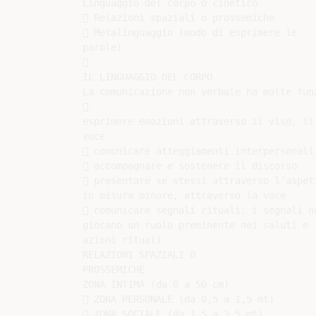
Linguaggio del corpo o cinetico

 Relazioni spaziali o prossemiche

 Metalinguaggio (modo di esprimere le

parole)



IL LINGUAGGIO DEL CORPO

La comunicazione non verbale ha molte funz


esprimere emozioni attraverso il viso, il 
voce

 comunicare atteggiamenti interpersonali

 accompagnare e sostenere il discorso

 presentare se stessi attraverso l’aspett
in misura minore, attraverso la voce

 comunicare segnali rituali: i segnali no
giocano un ruolo preminente nei saluti e i
azioni rituali

RELAZIONI SPAZIALI O

PROSSEMICHE

ZONA INTIMA (da 0 a 50 cm)

 ZONA PERSONALE (da 0,5 a 1,5 mt)

 ZONA SOCIALE (da 1,5 a 3,5 mt)
