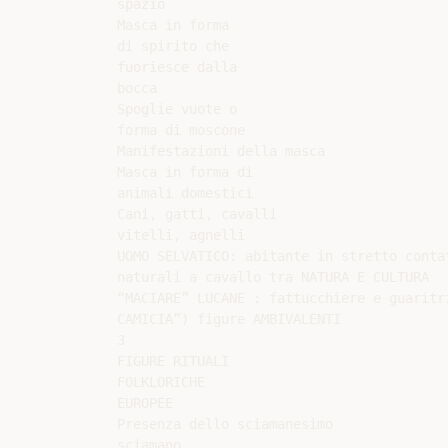
spazio

Masca in forma

di spirito che

fuoriesce dalla

bocca

Spoglie vuote o

forma di moscone

Manifestazioni della masca

Masca in forma di

animali domestici

Cani, gatti, cavalli

vitelli, agnelli

UOMO SELVATICO: abitante in stretto contat
naturali a cavallo tra NATURA E CULTURA

“MACIARE” LUCANE : fattucchiere e guaritri
CAMICIA”) figure AMBIVALENTI

3

FIGURE RITUALI

FOLKLORICHE

EUROPEE

Presenza dello sciamanesimo

sciamano
