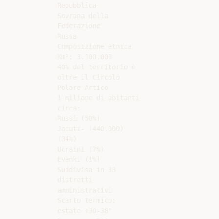
Repubblica

Sovrana della

Federazione

Russa

Composizione etnica

Km²: 3.100.000

40% del territorio è

oltre il Circolo

Polare Artico

1 milione di abitanti

circa:

Russi (50%)

Jacuti- (440.000)

(34%)

Ucraini (7%)

Evenki (1%)

Suddivisa in 33

distretti

amministrativi

Scarto termico:

estate +30-38°
