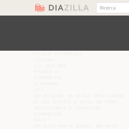
Corso di Antropologia

Culturale

a.a. 2014-2015

PERCORSO II

SCIAMANESIMO

21 NOVEMBRE

2014

UNA RELIGIONE, MA UN PIU’ AMPIO SISTEMA

DI IDEE RIFERITE AL SACRO, UNA FORMA

INTERCULTURALE DI ESPRESSIONE

SCIAMANESIMO

NON E’:

UNA SETTA: NON HA SEGUACI, NON HA UN
