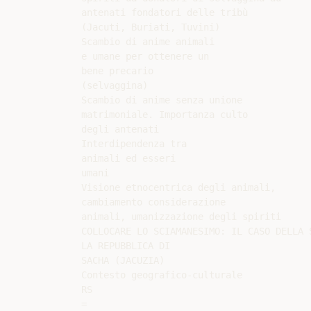
antenati fondatori delle tribù

(Jacuti, Buriati, Tuvini)

Scambio di anime animali

e umane per ottenere un

bene precario

(selvaggina)

Scambio di anime senza unione

matrimoniale. Importanza culto

degli antenati

Interdipendenza tra

animali ed esseri

umani

Visione etnocentrica degli animali,

cambiamento considerazione

animali, umanizzazione degli spiriti

COLLOCARE LO SCIAMANESIMO: IL CASO DELLA S
LA REPUBBLICA DI

SACHA (JACUZIA)

Contesto geografico-culturale

RS

=
