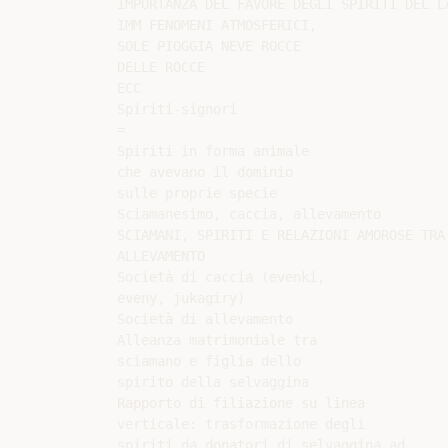
IMPORTANZA DEL FAVORE DEGLI SPIRITI DEL LA
IMM FENOMENI ATMOSFERICI,

SOLE PIOGGIA NEVE ROCCE

DELLE ROCCE

ECC

Spiriti-signori

=

Spiriti in forma animale

che avevano il dominio

sulle proprie specie

Sciamanesimo, caccia, allevamento

SCIAMANI, SPIRITI E RELAZIONI AMOROSE TRA 
ALLEVAMENTO

Società di caccia (evenki,

eveny, jukagiry)

Società di allevamento

Alleanza matrimoniale tra

sciamano e figlia dello

spirito della selvaggina

Rapporto di filiazione su linea

verticale: trasformazione degli

spiriti da donatori di selvaggina ad
