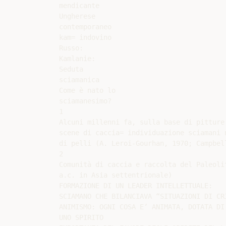
mendicante

Ungherese

contemporaneo

kam= indovino

Russo:

Kamlanie:

Seduta

sciamanica

Come è nato lo

sciamanesimo?

1

Alcuni millenni fa, sulla base di pitture 
scene di caccia= individuazione sciamani n
di pelli (A. Leroi-Gourhan, 1970; Campbell
2

Comunità di caccia e raccolta del Paleolit
a.c. in Asia settentrionale)

FORMAZIONE DI UN LEADER INTELLETTUALE:

SCIAMANO CHE BILANCIAVA “SITUAZIONI DI CRI
ANIMISMO: OGNI COSA E’ ANIMATA, DOTATA DI 
UNO SPIRITO
