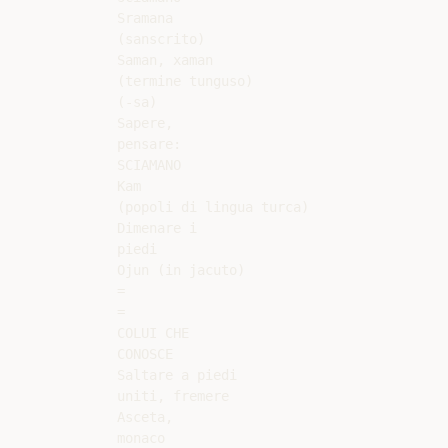
Sramana

(sanscrito)

Saman, xaman

(termine tunguso)

(-sa)

Sapere,

pensare:

SCIAMANO

Kam

(popoli di lingua turca)

Dimenare i

piedi

Ojun (in jacuto)

=

=

COLUI CHE

CONOSCE

Saltare a piedi

uniti, fremere

Asceta,

monaco
