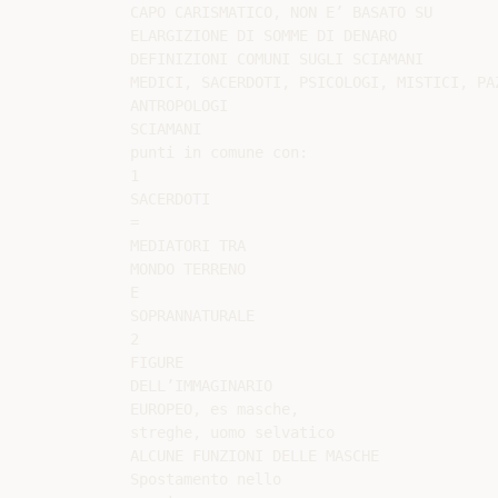
CAPO CARISMATICO, NON E’ BASATO SU

ELARGIZIONE DI SOMME DI DENARO

DEFINIZIONI COMUNI SUGLI SCIAMANI

MEDICI, SACERDOTI, PSICOLOGI, MISTICI, PAZ
ANTROPOLOGI

SCIAMANI

punti in comune con:

1

SACERDOTI

=

MEDIATORI TRA

MONDO TERRENO

E

SOPRANNATURALE

2

FIGURE

DELL’IMMAGINARIO

EUROPEO, es masche,

streghe, uomo selvatico

ALCUNE FUNZIONI DELLE MASCHE

Spostamento nello
