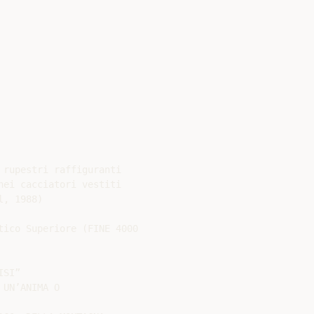
rupestri raffiguranti

ei cacciatori vestiti

, 1988)

ico Superiore (FINE 4000

SI”

UN’ANIMA O
