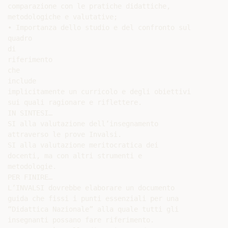
comparazione con le pratiche didattiche,

metodologiche e valutative;

• Importanza dello studio e del confronto sul

quadro

di

riferimento

che

include

implicitamente un curricolo e degli obiettivi

sui quali ragionare e riflettere.

IN SINTESI…

SI alla valutazione dell’insegnamento

attraverso le prove Invalsi.

SI alla valutazione meritocratica dei

docenti, ma con altri strumenti e

metodologie.

PER FINIRE…

L’INVALSI dovrebbe elaborare un documento

guida che fissi i punti essenziali per una

“Didattica Nazionale” alla quale tutti gli

insegnanti possano fare riferimento.
