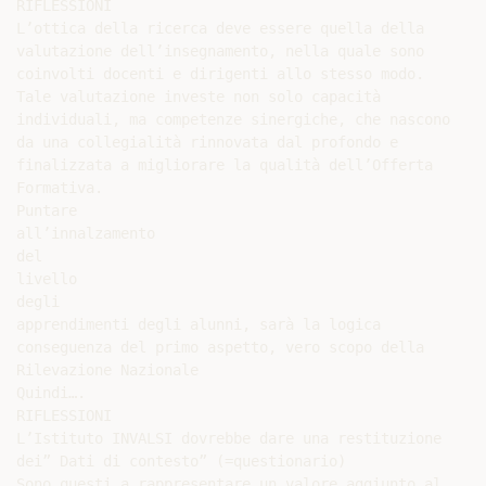
RIFLESSIONI

L’ottica della ricerca deve essere quella della

valutazione dell’insegnamento, nella quale sono

coinvolti docenti e dirigenti allo stesso modo.

Tale valutazione investe non solo capacità

individuali, ma competenze sinergiche, che nascono

da una collegialità rinnovata dal profondo e

finalizzata a migliorare la qualità dell’Offerta

Formativa.

Puntare

all’innalzamento

del

livello

degli

apprendimenti degli alunni, sarà la logica

conseguenza del primo aspetto, vero scopo della

Rilevazione Nazionale

Quindi….

RIFLESSIONI

L’Istituto INVALSI dovrebbe dare una restituzione

dei” Dati di contesto” (=questionario)

Sono questi a rappresentare un valore aggiunto al
