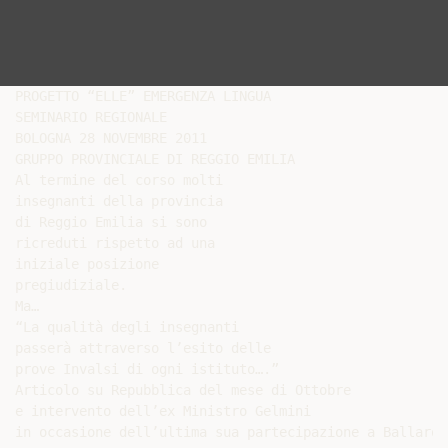
PROGETTO “ELLE” EMERGENZA LINGUA

SEMINARIO REGIONALE

BOLOGNA 28 NOVEMBRE 2011

GRUPPO PROVINCIALE DI REGGIO EMILIA

Al termine del corso molti

insegnanti della provincia

di Reggio Emilia si sono

ricreduti rispetto ad una

iniziale posizione

pregiudiziale.

Ma…

“La qualità degli insegnanti

passerà attraverso l’esito delle

prove Invalsi di ogni istituto….”

Articolo su Repubblica del mese di Ottobre

e intervento dell’ex Ministro Gelmini

in occasione dell’ultima sua partecipazione a Ballarò
