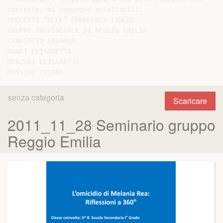
corrette, ma comunque accettabili.

PROGETTO “ELLE” EMERGENZA LINGUA

GRUPPO PROVINCIALE DI REGGIO EMILIA

CANDIOTTO ARIANNA

MANGI ELISABETTA

MARZANI ELISABETTA

senza categoria
Scaricare
2011_11_28 Seminario gruppo
Reggio Emilia