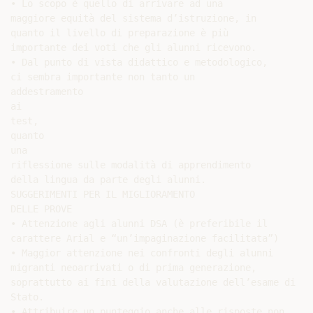
• Lo scopo è quello di arrivare ad una

maggiore equità del sistema d’istruzione, in

quanto il livello di preparazione è più

importante dei voti che gli alunni ricevono.

• Dal punto di vista didattico e metodologico,

ci sembra importante non tanto un

addestramento

ai

test,

quanto

una

riflessione sulle modalità di apprendimento

della lingua da parte degli alunni.

SUGGERIMENTI PER IL MIGLIORAMENTO

DELLE PROVE

• Attenzione agli alunni DSA (è preferibile il

carattere Arial e “un’impaginazione facilitata”)

• Maggior attenzione nei confronti degli alunni

migranti neoarrivati o di prima generazione,

soprattutto ai fini della valutazione dell’esame di

Stato.

• Attribuire un punteggio anche alle risposte non
