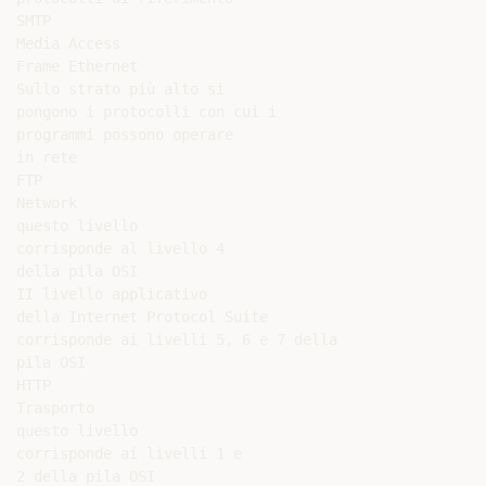
SMTP

Media Access

Frame Ethernet

Sullo strato più alto si

pongono i protocolli con cui i

programmi possono operare

in rete

FTP

Network

questo livello

corrisponde al livello 4

della pila OSI

II livello applicativo

della Internet Protocol Suite

corrisponde ai livelli 5, 6 e 7 della

pila OSI

HTTP

Trasporto

questo livello

corrisponde ai livelli 1 e

2 della pila OSI
