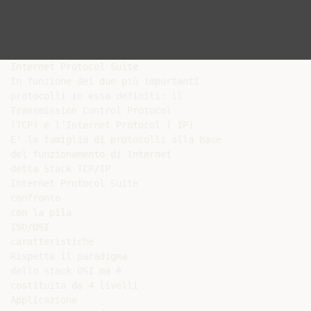
Internet Protocol Suite

In funzione dei due più importanti

protocolli in essa definiti: il

Transmission Control Protocol

(TCP) e l’Internet Protocol ( IP)

E' la famiglia di protocolli alla base

del funzionamento di Internet

detta Stack TCP/IP

Internet Protocol Suite

confronto

con la pila

ISO/OSI

caratteristiche

Rispetta il paradigma

dello stack OSI ma è

costituita da 4 livelli

Applicazione
