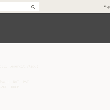
Esp
lli (esercit./lab.)

vati, NAT, PAT

ARP, DHCP
