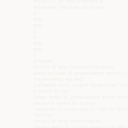
Protocolli di rete orientati al

datagramma (datagram switching)

A

Nodo

Nodo

C

B

Nodo

Nodo

D

DATAGRAM

Servizi di Rete Connection Oriented

basso overhead di processamento durante il
trasferimento dei dati

isolamento delle singole sorgenti dal traf
presente in rete

lunghi tempi di instaurazione della connes
possibile spreco di risorse

caduta della connessione in caso di failur
sottorete

Servizi di Rete Connectionless

trasferimento di piccole quantità di dati
