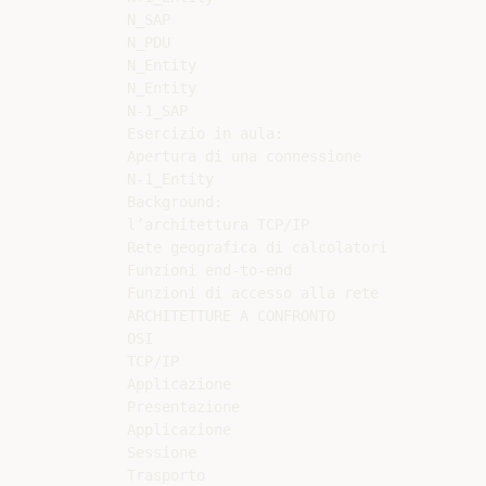
N_SAP

N_PDU

N_Entity

N_Entity

N-1_SAP

Esercizio in aula:

Apertura di una connessione

N-1_Entity

Background:

l’architettura TCP/IP

Rete geografica di calcolatori

Funzioni end-to-end

Funzioni di accesso alla rete

ARCHITETTURE A CONFRONTO

OSI

TCP/IP

Applicazione

Presentazione

Applicazione

Sessione

Trasporto
