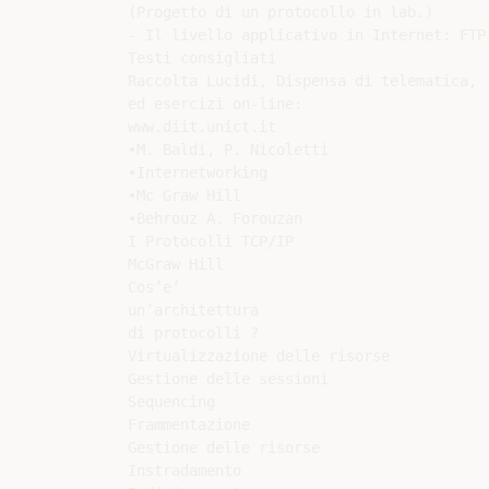
(Progetto di un protocollo in lab.)

- Il livello applicativo in Internet: FTP,
Testi consigliati

Raccolta Lucidi, Dispensa di telematica,

ed esercizi on-line:

www.diit.unict.it

•M. Baldi, P. Nicoletti

•Internetworking

•Mc Graw Hill

•Behrouz A. Forouzan

I Protocolli TCP/IP

McGraw Hill

Cos’e’

un’architettura

di protocolli ?

Virtualizzazione delle risorse

Gestione delle sessioni

Sequencing

Frammentazione

Gestione delle risorse

Instradamento
