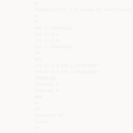
M

Compatibilita’ tra schemi di indirizzament
A

B

044.3.1436439667

151.97.6.5

137.67.2.4

035.3.5464439367

IP

OSI

137.67.2.4 044.3.1436439667

151.97.6.5 035.3.5464439367

TUNNELING

Ethernet A

Ethernet B

WAN

M

IP

Pacchetto IP

Tunnel

IP
