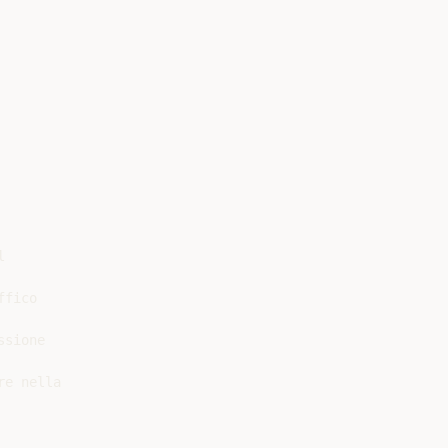


fico

sione

e nella
