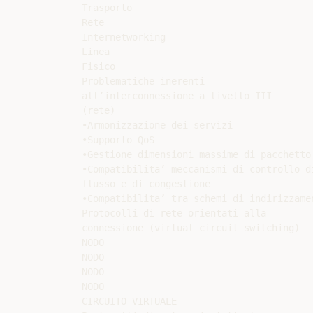
Trasporto

Rete

Internetworking

Linea

Fisico

Problematiche inerenti

all’interconnessione a livello III

(rete)

•Armonizzazione dei servizi

•Supporto QoS

•Gestione dimensioni massime di pacchetto

•Compatibilita’ meccanismi di controllo di
flusso e di congestione

•Compatibilita’ tra schemi di indirizzamen
Protocolli di rete orientati alla

connessione (virtual circuit switching)

NODO

NODO

NODO

NODO

CIRCUITO VIRTUALE
