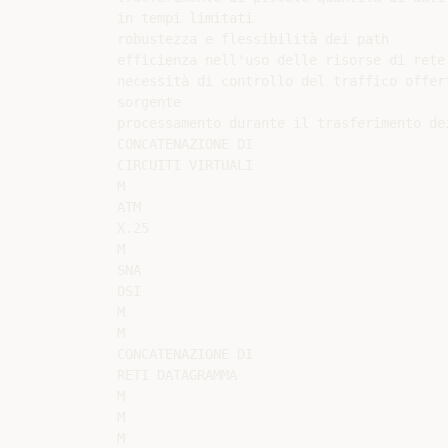
in tempi limitati

robustezza e flessibilità dei path

efficienza nell'uso delle risorse di rete

necessità di controllo del traffico offert
sorgente

processamento durante il trasferimento dei
CONCATENAZIONE DI

CIRCUITI VIRTUALI

M

ATM

X.25

M

SNA

OSI

M

M

CONCATENAZIONE DI

RETI DATAGRAMMA

M

M

M
