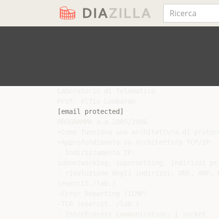
Laboratorio di Telematica

[email protected]
PROGRAMMA a.a.2005/2006

•Come funziona una architettura di protoco
•Approfondimento su Architettura TCP/IP

- Indirizzamento IP:

subnetworking, supernetting, Indirizzi pri
- risoluzione degli indirizzi: DNS, ARP, R
(esercit./lab.)

-Error Reporting (ICMP)

-TCP (esercit. /lab.)

- InterProcess Communication: i socket
