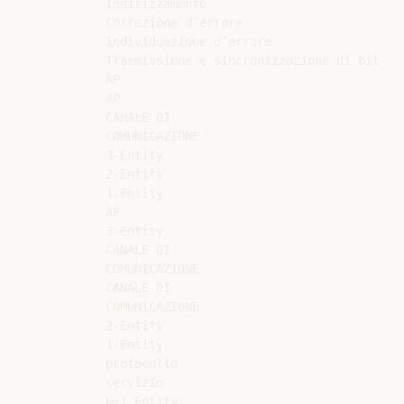
Indirizzamento

Correzione d’errore

Individuazione d’errore

Trasmissione e sincronizzazione di bit

AP

AP

CANALE DI

COMUNICAZIONE

3-Entity

2-Entity

1-Entity

AP

3-Entity

CANALE DI

COMUNICAZIONE

CANALE DI

COMUNICAZIONE

2-Entity

1-Entity

protocollo

servizio

N+1_Entity
