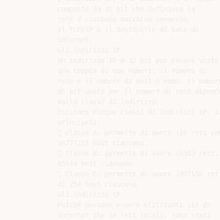
composto da 32 bit che definisce la

rete e ciascuna macchina connessa.

Il TCP/IP è il protocollo di base di

Internet.

Gli Indirizzi IP

Un indirizzo IP a 32 bit può essere visto 
una coppia di due numeri: il numero di

rete e il numero di host o nodo. Il numero
di bit usato per il numero di rete dipende
dalla classe di indirizzo.

Esistono cinque classi di indirizzi IP, tr
principali:

 Classe A: permette di avere 126 reti con
16777213 host ciascuno.

 Classe B: permette di avere 16382 reti, 
65534 host ciascuno.

 Classe C: permette di avere 2097150 reti
di 254 host ciascuno.

Gli Indirizzi IP

Poiché possono essere utilizzati sia da

Internet che in reti locali, sono stati
