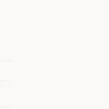
ollare

ento e

to al

mento
