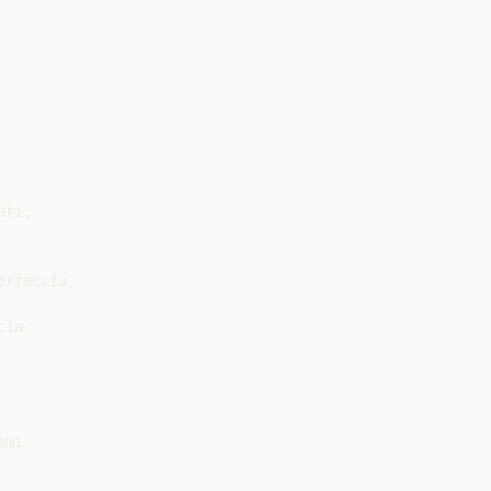
ti,

rfaccia

ia

mi
