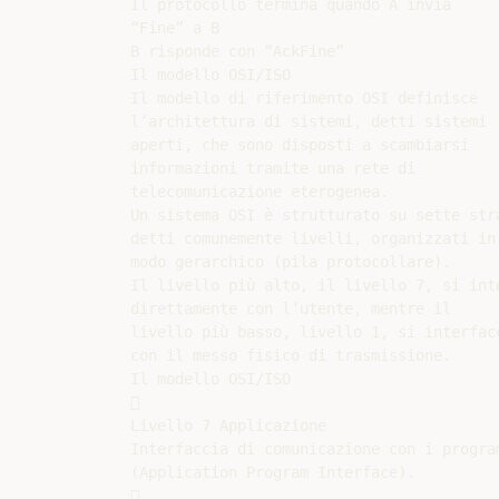
Il protocollo termina quando A invia

“Fine” a B

B risponde con “AckFine”

Il modello OSI/ISO

Il modello di riferimento OSI definisce

l’architettura di sistemi, detti sistemi

aperti, che sono disposti a scambiarsi

informazioni tramite una rete di

telecomunicazione eterogenea.

Un sistema OSI è strutturato su sette stra
detti comunemente livelli, organizzati in

modo gerarchico (pila protocollare).

Il livello più alto, il livello 7, si inte
direttamente con l’utente, mentre il

livello più basso, livello 1, si interfacc
con il messo fisico di trasmissione.

Il modello OSI/ISO



Livello 7 Applicazione

Interfaccia di comunicazione con i program
(Application Program Interface).


