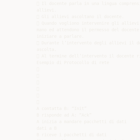
 Il docente parla in una lingua comprensi
allievi.

 Gli allievi ascoltano il docente.

 Quando vogliono intervenire gli allievi 
mano ed attendono il permesso del docente 
iniziare a parlare.

 Durante l’intervento degli allievi il do
ascolta.

 Al termine dell’intervento il docente ri
Esempio di Protocollo di rete













A contatta B: “Init”

B risponde ad A: “Ack”

A inizia a mandare pacchetti di dati

dati a B

B riceve i pacchetti di dati
