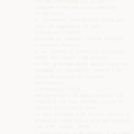
che non contengano più di 200

computer e che non siano suddivise

in sottoreti.

E’ fortemente sconsigliato usarlo per

reti che superino i 10 nodi.

I Protocolli TCP/IP

Acronimo di Transmit Control Protocol

e Internet Protocol.

E’ un insieme di protocolli utilizzati

dalle reti locali e da Internet.

Il TCP si occupa della suddivisione dei

messaggi in "pacchetti", mentre l'IP

pensa ad inviarli al corretto

destinatario.

I Protocolli TCP/IP

Sono protocolli di basso livello; ciò

significa che essi lavorano vicino al

livello fisico della rete.

La loro funzione è di fornire servizi ai

protocolli superiori e alle applicazioni

(es. FTP, Telnet, HTTP).

L'indirizzo IP, o IP address, è un campo
