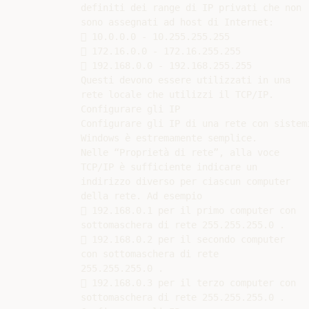
definiti dei range di IP privati che non

sono assegnati ad host di Internet:

 10.0.0.0 - 10.255.255.255

 172.16.0.0 - 172.16.255.255

 192.168.0.0 - 192.168.255.255

Questi devono essere utilizzati in una

rete locale che utilizzi il TCP/IP.

Configurare gli IP

Configurare gli IP di una rete con sistemi
Windows è estremamente semplice.

Nelle “Proprietà di rete”, alla voce

TCP/IP è sufficiente indicare un

indirizzo diverso per ciascun computer

della rete. Ad esempio

 192.168.0.1 per il primo computer con

sottomaschera di rete 255.255.255.0 .

 192.168.0.2 per il secondo computer

con sottomaschera di rete

255.255.255.0 .

 192.168.0.3 per il terzo computer con

sottomaschera di rete 255.255.255.0 .
