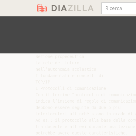
Sezione propedeutica

La rete del futuro

nell’autonomia scolastica

I fondamentali e concetti di

TCP/IP

I Protocolli di comunicazione

Con il termine “protocollo di comunicazion
indica l’insieme di regole di comunicazion
debbono essere seguite da due o più

interlocutori affinché siano in grado di c
Ad es.: il protocollo alla base della comu
tra docente e allievi durante una lezione

potrebbe avere queste caratteristiche.
