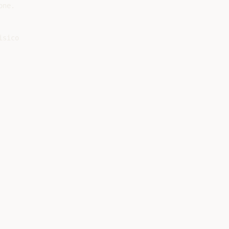
ne.

sico
