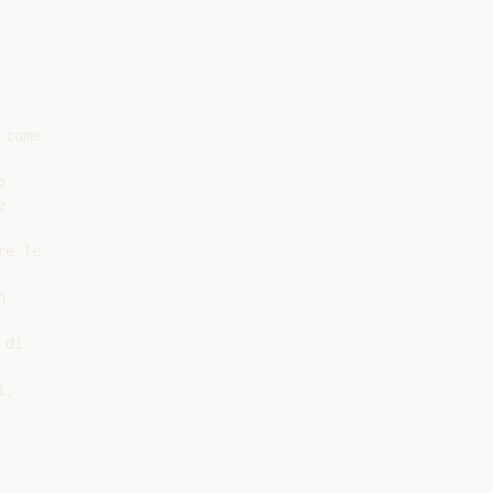
come





e le



di

,
