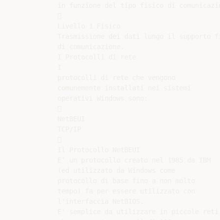
in funzione del tipo fisico di comunicazio


Livello 1 Fisico

Trasmissione dei dati lungo il supporto fi
di comunicazione.

I Protocolli di rete

I

protocolli di rete che vengono

comunemente installati nei sistemi

operativi Windows sono:



NetBEUI

TCP/IP



Il Protocollo NetBEUI

E’ un protocollo creato nel 1985 da IBM

(ed utilizzato da Windows come

protocollo di base fino a non molto

tempo) fa per essere utilizzato con

l'interfaccia NetBIOS.

E' semplice da utilizzare in piccole reti
