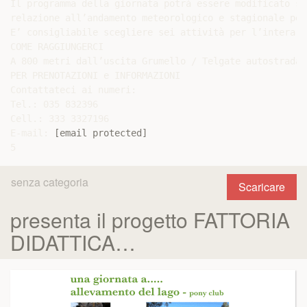
Il programma della giornata potrà essere modificato su
relazione all’andamento meteorologico e stagionale per
E’ consigliabile scegliere sei attività per l’intera g
COME RAGGIUNGERCI

A 800 metri dall’uscita Grumello / Telgate autostrada 
PER PRENOTAZIONI e INFORMAZIONI

Contattateci ai numeri:

Tel.: 035 832396

Cell.: 333 3327196

E-mail: 
[email protected]
senza categoria
Scaricare
presenta il progetto FATTORIA
DIDATTICA…