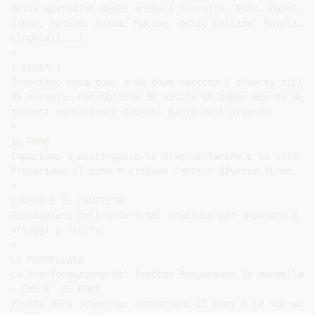
delle abitudini degli animali (Cavalli, Pony, Daini,

Capre, Pecore, Asini, Mucche, Oche, Galline, Maiali,

Cinghiali...).

•

I CEREALI

Scopriamo cosa sono e da dove nascono i diversi tipi

di cereali. Possibilità di visita in campo aperto dei

terreni cerealicoli facenti parte dell’azienda

•

IL PANE

Impariamo a distinguere le diverse farine e la loro fun
Prepariamo il pane e creiamo tante e diverse forme.

•

L’ORTO E IL FRUTTETO

Passeggiata nell’orto e nel frutteto per imparare a ri
ortaggi e frutta.

•

LA MARMELLATA

La trasformazione del frutto! Prepariamo la marmellata.
• CHI E’ IL PONY

Visita alla scuderia, conosciamo il pony e le sue abitu