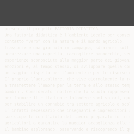
presenta il progetto FATTORIA DIDATTICA…

Una fattoria didattica è l’ambiente ideale per consent
contatto “vero” con la natura e il mondo agricolo.

Trascorrere una giornata in campagna, sdraiarsi sull’e
accarezzare una capretta, raccogliere pannocchie, semi
esperienze sconosciute alla maggior parte dei giovani 
emozioni e, al tempo stesso, di sviluppare quella cono
un maggior rispetto per l’ambiente e per le risorse de
E’ proprio l’agricoltore, che vive giornalmente la rea
a trasmettere l’amore per la terra e allo stesso tempo
bambini. Considerato inoltre che la scuola rappresenta
per formare il cittadino e infondere sani valori, ques
per stabilire un connubio tra settore agricolo e scolas
E’ infatti necessario che insegnanti e imprenditori ag
sue scoperte con l’aiuto del lavoro preparatorio in cl
agricoltori a garantire la maggior accoglienza alle sc
Il bambino esplorando, osservando e riscoprendo il quo