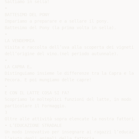
Saltiamo in sella!

•

BATTESIMO DEL PONY

Impariamo a preparare e a sellare il pony.

Battesimo del Pony (la prima volta in sella).

•

LA VENDEMMIA

Visita e raccolta dell’uva alla scoperta dei vigneti e

dell’origine del vino.(nel periodo autunnale).

•

LA CAPRA E…

Distinguiamo insieme le differenze tra la Capra e la

Pecora. E poi mungiamo delle capre!

•

E CON IL LATTE COSA SI FA?

Scopriamo le molteplici funzioni del latte, in modo

particolare il Formaggio.

3

Oltre alle attività sopra elencate la nostra fattoria 
• L’EDUCAZIONE STRADALE

Un modo innovativo per insegnare ai ragazzi l’educazio
l’aiuto degli animali della fattoria.
