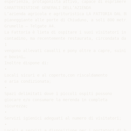
esperienza, protagonista attivo, capace di esprimere l
CARATTERISTICHE GENERALI DELL’AZIENDA

L’azienda agricola e agrituristica LA FATTORIA DAL BET
pianeggiante alle porte di Chiuduno, a soli 800 metri 
Grumello – Telgate A4.

La Fattoria è lieta di ospitare i suoi visitatori in u
contadino, ma recentemente restaurata, circondata da a
1

vengono allevati cavalli e pony oltre a capre, suini, 
e bovini…

Inoltre dispone di:

•

Locali sicuri e al coperto,con riscaldamento

e aria condizionata;

•

Spazi delimitati dove i piccoli ospiti possono

giocare e/o consumare la merenda in completa

sicurezza;

•

Servizi igienici adeguati al numero di visitatori;

•

Locali e servizi a disposizione per i portatori di hand