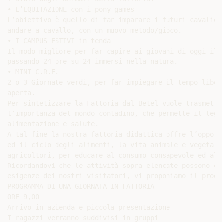
• L’EQUITAZIONE con i pony games

L’obiettivo è quello di far imparare i futuri cavalieri
andare a cavallo, con un muovo metodo/gioco.

• I CAMPUS ESTIVI in tenda

Il modo migliore per far capire ai giovani di oggi il 
passando 24 ore su 24 immersi nella natura.

• MINI C.R.E.

2 o 3 Giornate verdi, per far impiegare il tempo liber
aperta.

Per sintetizzare la Fattoria dal Betel vuole trasmette
l’importanza del mondo contadino, che permette il lega
alimentazione e salute.

A tal fine la nostra fattoria didattica offre l’opport
ed il ciclo degli alimenti, la vita animale e vegetale
agricoltori, per educare al consumo consapevole ed al 
Ricordandovi che le attività sopra elencate possono es
esigenze dei nostri visitatori, vi proponiamo il progr
PROGRAMMA DI UNA GIORNATA IN FATTORIA

ORE 9,00

Arrivo in azienda e piccola presentazione

I ragazzi verranno suddivisi in gruppi
