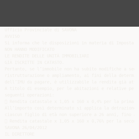
Ufficio Provinciale di SAVONA

AVVISO

Si informa che le disposizioni in materia di Imposta M
NON HANNO MODIFICATO

LE RENDITE DELLE UNITÀ IMMOBILIARI

GIÀ ISCRITTE IN CATASTO.

Pertanto, se l’immobile non ha subito modifiche a segui
ristrutturazione o ampliamento, ai fini della determina
dell’IMU da pagare, è utilizzabile la rendita già attri
A titolo di esempio, per le abitazioni e relative pert
seguenti operazioni:

 Rendita catastale x 1,05 x 160 x 0,4% per la prima a
All’importo così determinato si applica la detrazione 
ciascun figlio di età non superiore a 26 anni, fino ad
 Rendita catastale x 1,05 x 160 x 0,76% per la second
SAVONA 26/04/2012

IL DIRETTORE
