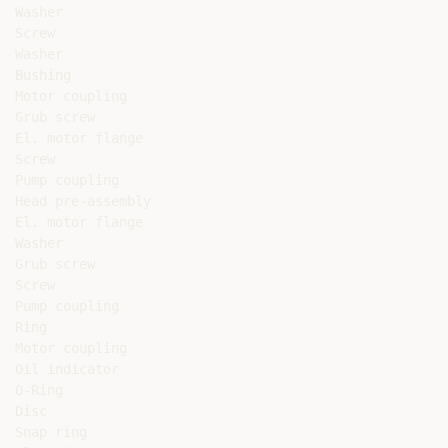
Washer

Screw

Washer

Bushing

Motor coupling

Grub screw

El. motor flange

Screw

Pump coupling

Head pre-assembly

El. motor flange

Washer

Grub screw

Screw

Pump coupling

Ring

Motor coupling

Oil indicator

O-Ring

Disc

Snap ring
