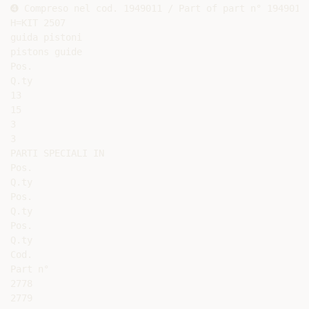
➍ Compreso nel cod. 1949011 / Part of part n° 1949011

H=KIT 2507

guida pistoni

pistons guide

Pos.

Q.ty

13

15

3

3

PARTI SPECIALI IN

Pos.

Q.ty

Pos.

Q.ty

Pos.

Q.ty

Cod.

Part n°

2778

2779
