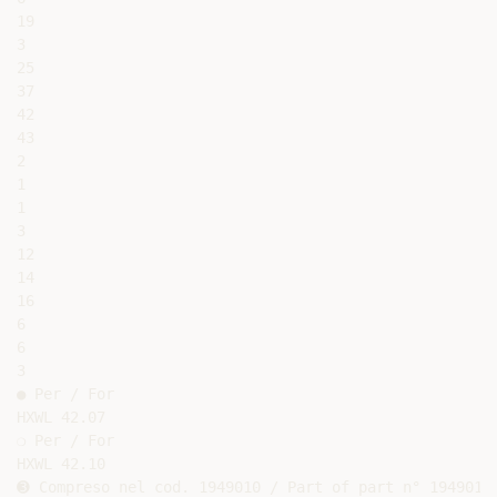
19

3

25

37

42

43

2

1

1

3

12

14

16

6

6

3

● Per / For

HXWL 42.07

❍ Per / For

HXWL 42.10

➌ Compreso nel cod. 1949010 / Part of part n° 1949010
