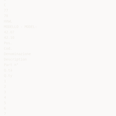
C

77

78

HXWL

MODELLO - MODEL:

42.07

42.10

Pos.

Cod.

Denominazione

Description

Part n°

Q.tà

Q.ty

1

2

3

4

5

6

7
