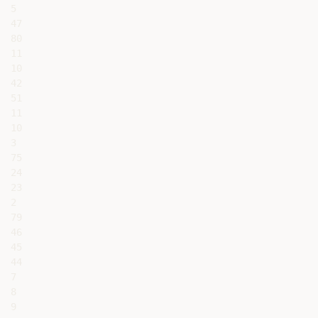
5

47

80

11

10

42

51

11

10

3

75

24

23

2

79

46

45

44

7

8

9
