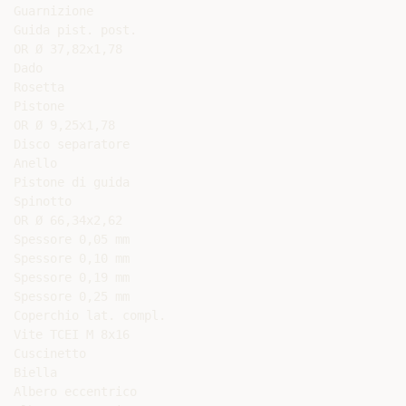
Guarnizione

Guida pist. post.

OR Ø 37,82x1,78

Dado

Rosetta

Pistone

OR Ø 9,25x1,78

Disco separatore

Anello

Pistone di guida

Spinotto

OR Ø 66,34x2,62

Spessore 0,05 mm

Spessore 0,10 mm

Spessore 0,19 mm

Spessore 0,25 mm

Coperchio lat. compl.

Vite TCEI M 8x16

Cuscinetto

Biella

Albero eccentrico
