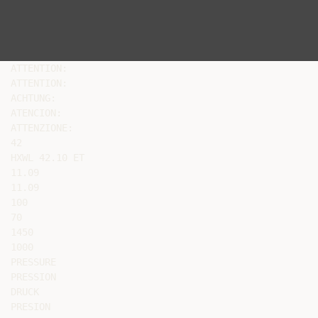
ATTENTION:

ATTENTION:

ACHTUNG:

ATENCION:

ATTENZIONE:

42

HXWL 42.10 ET

11.09

11.09

100

70

1450

1000

PRESSURE

PRESSION

DRUCK

PRESION
