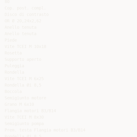
80

Cop. post. compl.

Disco di contrasto

OR Ø 20,24x2,62

Anello tenuta

Anello tenuta

Piede

Vite TCEI M 10x18

Rosetta

Supporto aperto

Puleggia

Rondella

Vite TCEI M 6x25

Rondella Øi 8,5

Boccola

Semigiunto motore

Grano M 6x10

Flangia motori B3/B14

Vite TCEI M 8x30

Semigiunto pompa

Prem. testa Flangia motori B3/B14

Rondella Øi 8,5
