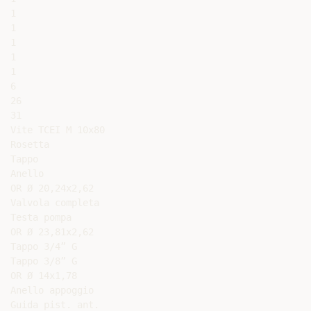
1

1

1

1

1

6

26

31

Vite TCEI M 10x80

Rosetta

Tappo

Anello

OR Ø 20,24x2,62

Valvola completa

Testa pompa

OR Ø 23,81x2,62

Tappo 3/4” G

Tappo 3/8” G

OR Ø 14x1,78

Anello appoggio

Guida pist. ant.
