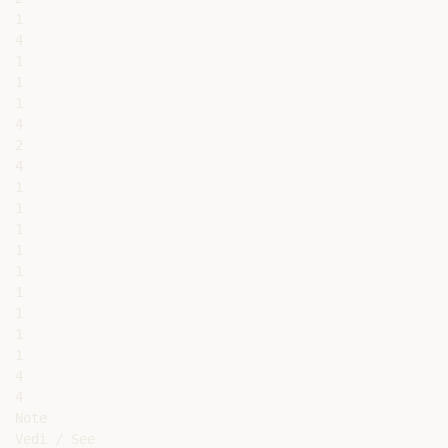
1

4

1

1

1

4

2

4

1

1

1

1

1

1

1

1

1

4

4

Note

Vedi / See
