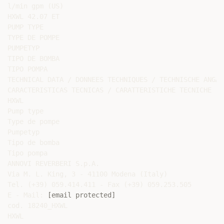
l/min gpm (US)

HXWL 42.07 ET

PUMP TYPE

TYPE DE POMPE

PUMPETYP

TIPO DE BOMBA

TIPO POMPA

TECHNICAL DATA / DONNEES TECHNIQUES / TECHNISCHE ANGABE
CARACTERISTICAS TECNICAS / CARATTERISTICHE TECNICHE

HXWL

Pump type

Type de pompe

Pumpetyp

Tipo de bomba

Tipo pompa

ANNOVI REVERBERI S.p.A.

Via M. L. King, 3 - 41100 Modena (Italy)

Tel. (+39) 059.414.411 - Fax (+39) 059.253.505

E - Mail: 
[email protected]
cod. 18240_HXWL

HXWL
