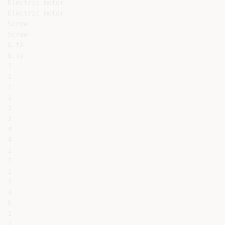
Electric motor

Electric motor

Screw

Screw

Q.tà

Q.ty

1

1

1

1

3

2

4

4

1

1

1

1

4

6

1

2
