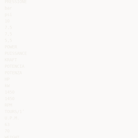
PRESSIONE

bar

psi

10

7.5

7,5

5,5

POWER

PUISSANCE

KRAFT

POTENCIA

POTENZA

HP

kW

1450

1450

RPM

TOURS/1’

U.P.M.

63

70

WEIGHT
