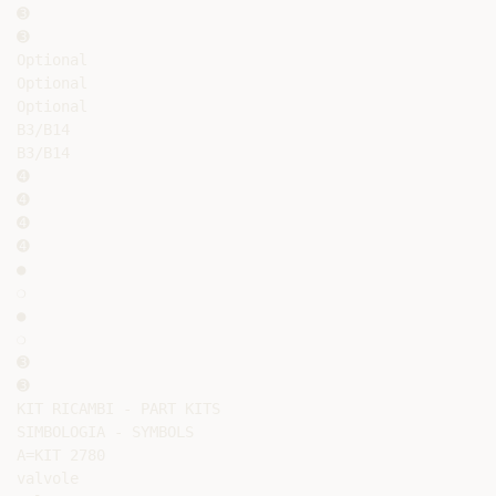
➌

➌

Optional

Optional

Optional

B3/B14

B3/B14

➍

➍

➍

➍

●

❍

●

❍

➌

➌

KIT RICAMBI - PART KITS

SIMBOLOGIA - SYMBOLS

A=KIT 2780

valvole
