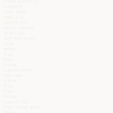
Albero eccentrico

Linguetta

Corpo pompa

Tappo olio

Livello olio

Anello elastico

OR Ø 132x3

Vite TCEI M 6x16

Screw

Washer

Plug

Ring

O-Ring

Complete valve

Pump head

O-Ring

Plug

Plug

O-Ring

Support ring

Front piston guide

Gasket
