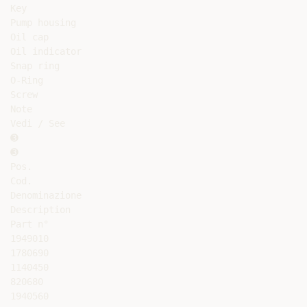
Key

Pump housing

Oil cap

Oil indicator

Snap ring

O-Ring

Screw

Note

Vedi / See

➌

➌

Pos.

Cod.

Denominazione

Description

Part n°

1949010

1780690

1140450

820680

1940560
