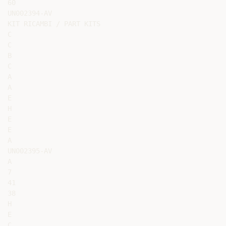
60

UN002394-AV

KIT RICAMBI / PART KITS

C

C

B

C

A

A

E

H

E

E

A

UN002395-AV

A

7

41

38

H

E

C
