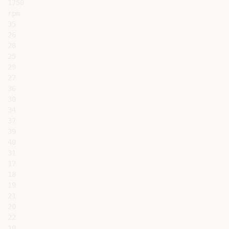
1750

rpm

35

26

28

25

29

27

36

30

34

37

39

40

31

17

18

19

21

20

22

10
