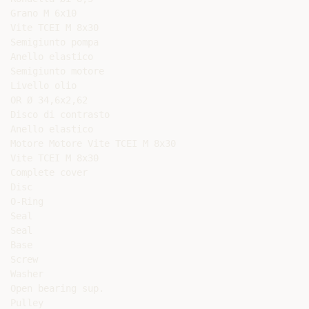
Grano M 6x10

Vite TCEI M 8x30

Semigiunto pompa

Anello elastico

Semigiunto motore

Livello olio

OR Ø 34,6x2,62

Disco di contrasto

Anello elastico

Motore Motore Vite TCEI M 8x30

Vite TCEI M 8x30

Complete cover

Disc

O-Ring

Seal

Seal

Base

Screw

Washer

Open bearing sup.

Pulley
