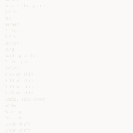
Rear piston guide

O-Ring

Nut

Washer

Piston

O-Ring

Spacer

Ring

Guiding piston

Piston pin

O-Ring

0,05 mm shim

0,10 mm shim

0,19 mm shim

0,25 mm shim

Comlp. side cover

Screw

Bearing

Con-rod

Crank shaft

Crank shaft
