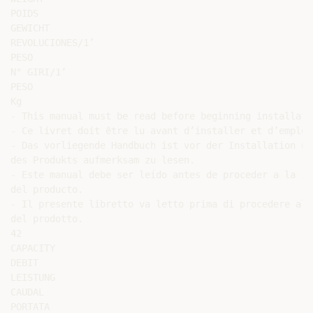
POIDS

GEWICHT

REVOLUCIONES/1’

PESO

N° GIRI/1’

PESO

Kg

- This manual must be read before beginning installati
- Ce livret doit être lu avant d’installer et d’employ
- Das vorliegende Handbuch ist vor der Installation un
des Produkts aufmerksam zu lesen.

- Este manual debe ser leído antes de proceder a la in
del producto.

- Il presente libretto va letto prima di procedere all
del prodotto.

42

CAPACITY

DEBIT

LEISTUNG

CAUDAL

PORTATA
