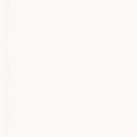
11

32

76

3

29

4

5

6

5

12

13

14

15

1

4

16

43

33

25

5

6
