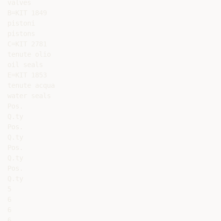
valves

B=KIT 1849

pistoni

pistons

C=KIT 2781

tenute olio

oil seals

E=KIT 1853

tenute acqua

water seals

Pos.

Q.ty

Pos.

Q.ty

Pos.

Q.ty

Pos.

Q.ty

5

6

6

6
