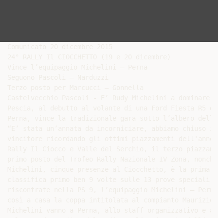
Comunicato 20 dicembre 2015

24° RALLY Il CIOCCHETTO (19 e 20 dicembre)

Vince l’equipaggio Michelini – Perna

Seguono Pascoli – Narduzzi

Terzo posto per Marcucci – Gonnella

Castelvecchio Pascoli - E’ Rudy Michelini a dominare i
Pescia, al debutto al volante di una Ford Fiesta R5 de
Perna, vince la tradizionale gara sotto l’albero della
“E’ stata un’annata da incorniciare, abbiamo chiuso in
vincitore ricordando gli ottimi piazzamenti dell'anno 
Rally Il Ciocco e Valle del Serchio, il terzo piazzame
primo posto del Trofeo Rally Nazionale IV Zona, nonché
Michelini, cinque presenze al Ciocchetto, è la prima v
classifica primo ben 9 volte sulle 13 prove speciali d
riscontrate nella PS 9, l’equipaggio Michelini – Perna
così a casa la coppa intitolata al compianto Maurizio 
Michelini vanno a Perna, allo staff organizzativo e an