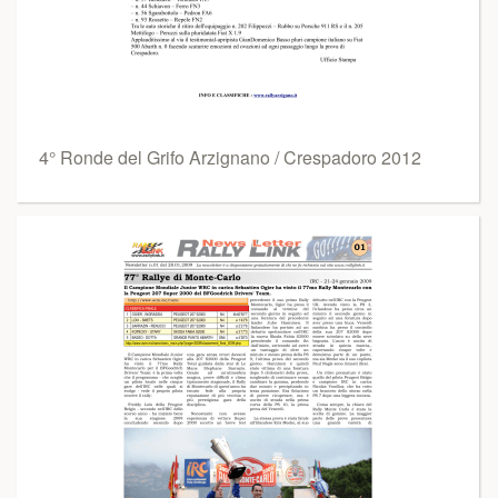
4° Ronde del Grifo Arzignano / Crespadoro 2012