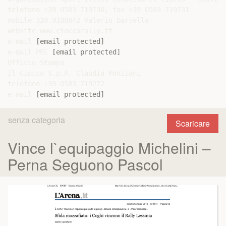
telefono +39 0583 719730; fax +39 0583 719731

mobile 320.9188842 Valerio Barsella

website www.cioccorally.it

e-mail 
[email protected]
e-mail PEC 
[email protected]
Ufficio Stampa

Il Ciocco S.p.A. Claudia Ponziani

telefono +39 0583 719272

e-mail 
[email protected]
senza categoria
Scaricare
Vince l`equipaggio Michelini –
Perna Seguono Pascol