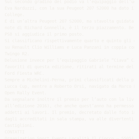
Sul secondo gradino del podio va l’equipaggio dell’udi
Eva Narduzzi, con la sua Peugeot 207 S2000 ha dato il 
College.

E di un’altra Peugeot 207 S2000, ma stavolta guidata d
note di Richard Gonnella, è il terzo piazzamento. Bell
PS8 si aggiudica il primo posto.

Si classificano rispettivamente quarto e quinto gli eq
su Renault Clio Williams e Luca Panzani in coppia con 
Twingo R2.

Delusione invece per l’equipaggio Gabriele “Ciava” Cia
favoriti di questa edizione, ritirati al termine della
Ford Fiesta WRC.

Sempre a Michelini-Perna, primi classificati della pri
Lucca Cup, mentre a Roberto Orsi, navigato da Marco Bi
Open Rally Event.

Da segnalare inoltre il premio per l’auto con la livre
all’edizione 2016), che anche quest’anno ha permesso d
addetti ai lavori. Il premio, decretato dalle foto inv
dagli accreditati in sala stampa, va alle divertenti s
Castiglioni.

CONTATTI

Organization Sport Events Località Il Ciocco – 55051 B