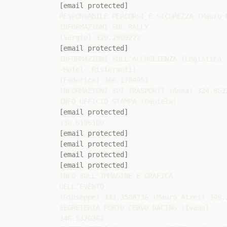
[email protected]
RESPONSABILE PERCORSI E SICUREZZA (Mauro N
INFORMAZIONI SUL RALLY

[email protected]
INFORMAZIONI SULL’ACCOGLIENZA (Logistica

-Hotel- Ristoranti)

(Federica) 366.1784951

INFORMAZIONI SUI TRASPORTI (Anna) 324.8622
[email protected]
[email protected]
[email protected]
[email protected]
[email protected]
INFO SULL’IMMAGINE E GRAFICA

DELL’EVENTO

(Giuseppe) 333.3508736 (Mauro Atzei) 349.
SEGRETERIA PORTO CERVO RACING (Ivana)

346.5320361
