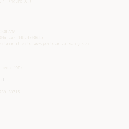
KOHAMA

(Marco) 348.4700635

sitare il sito www.portocervoracing.com

hena (OT)

ed]
89 83715
