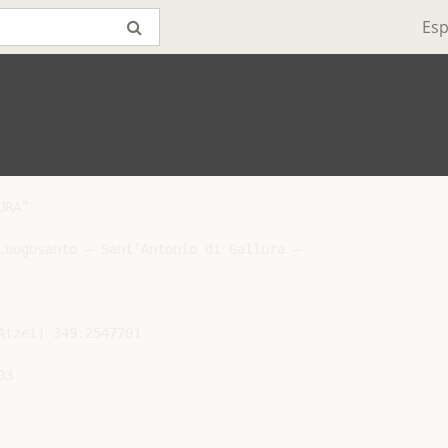
Esp
RA”

Luogosanto – Sant’Antonio di Gallura –
