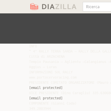
INFO

“ 4° RALLY TERRA SARDA – RALLY DELLA GALLU
Città di ARZACHENA

Tempio Pausania – Aglientu –Calangianus –
Aggius – Luras

INFORMAZIONI SUL RALLY

www.portocervoracing.com

[email protected]
[email protected]
COMPONENTE (Gianni Coda)
