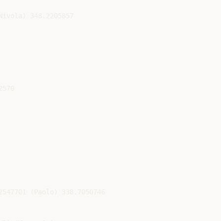
ivola) 348.2205857

570

2547701 (Paolo) 338.7050746
