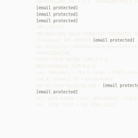
[email protected]
[email protected]
[email protected]
349.2547701

INFORMAZIONI SULLA FORNITURA PNEUMATICI YO
(Giuseppe) 392.4459909 
[email protected]
 
Per ulteriori informazioni è possibile vi
ORGANIZZAZIONE

PORTO CERVO RACING TEAM A.S.D.

MEDITERRANEAN TEAM A.S.D.

Loc. Abbiadori • Porto Cervo • 07021 Arzac
Via A. Gramsci 33 • 08100 Nuoro

www.portocervoracing.com • 
[email protect
[email protected]
Tel. 0789 83308 • Cel. 3661784951 • Fax 07