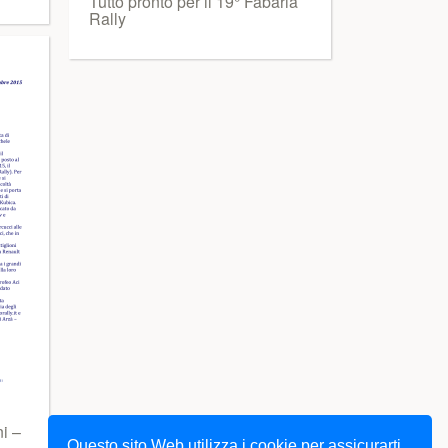
Tutto pronto per il 19° Fabaria
Rally
i –
Questo sito Web utilizza i cookie per assicurarti