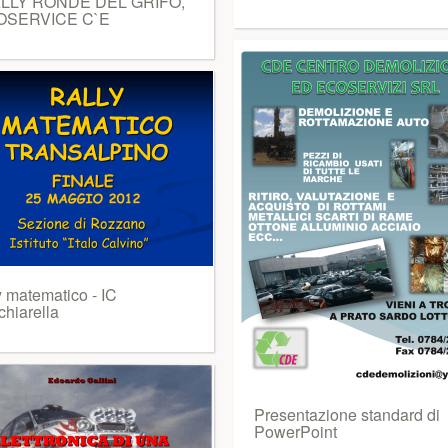
LLY RONDE DEL GRIFO,
OSERVICE C`E
y matematico - IC
chiarella
Presentazione standard di
PowerPoint