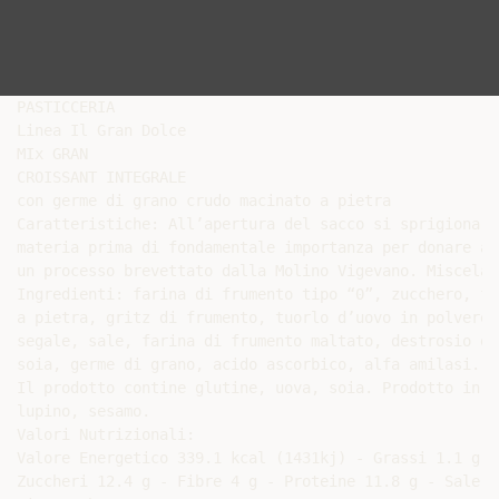
PASTICCERIA

Linea Il Gran Dolce

MIx GRAN

CROISSANT INTEGRALE

con germe di grano crudo macinato a pietra

Caratteristiche: All’apertura del sacco si sprigiona l
materia prima di fondamentale importanza per donare ai
un processo brevettato dalla Molino Vigevano. Miscela 
Ingredienti: farina di frumento tipo “0”, zucchero, fa
a pietra, gritz di frumento, tuorlo d’uovo in polvere,
segale, sale, farina di frumento maltato, destrosio em
soia, germe di grano, acido ascorbico, alfa amilasi.

Il prodotto contine glutine, uova, soia. Prodotto in u
lupino, sesamo.

Valori Nutrizionali:

Valore Energetico 339.1 kcal (1431kj) - Grassi 1.1 g d
Zuccheri 12.4 g - Fibre 4 g - Proteine 11.8 g - Sale 0.