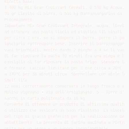
Ricetta base:

1.400 kg Mix Gran Croissant Cereali, 0.530 kg Acqua, 0
70 gr Lievito di birra, 0.500 kg Burro/margarina da in
Procedimento:

Impastare Mix Gran Croissant Integrale, acqua, lievito
ad ottenere una pasta liscia ed elastica (15 minuti ci
per circa 1 ora. se si adopera il burro, porre il pane
lasciarlo raffredadre bene. Inserire il burro/margarin
vuoi briochiati, mentre dando 2 pieghe a 4 se li vuoi 
di far riposare la pasta 10 minuti fra una piega e l’a
consiglia di far riposare la pasta frigo. Stendere la 
e formare. Lasciar lievitare per 3 ore circa a 26°C. L
a 170°C per 18 minuti circa. Spennellare con miele leg
Shelf life:

12 mesi correttamente conservata in luogo fresco e asci
Molino Vigevano • Via dell’Artigianato, 5 - Torre d’Is
sacchi in carta politenata da 10 kg

Consente di ottenere un prodotto di altissima qualità,
d’utilizzo che assicura un buon risultato. La miscela 
del tipo di grasso preferito per la realizzazione dell
abbattimento. La presenza di farina macinata a Pietra 