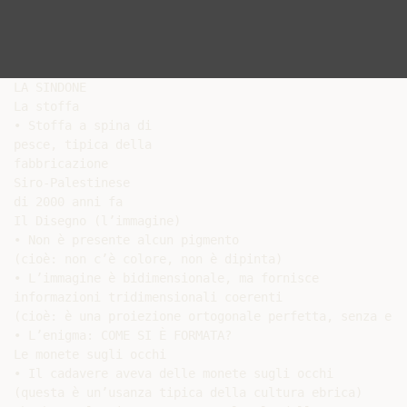
LA SINDONE

La stoffa

• Stoffa a spina di

pesce, tipica della

fabbricazione

Siro-Palestinese

di 2000 anni fa

Il Disegno (l’immagine)

• Non è presente alcun pigmento

(cioè: non c’è colore, non è dipinta)

• L’immagine è bidimensionale, ma fornisce

informazioni tridimensionali coerenti

(cioè: è una proiezione ortogonale perfetta, senza erro
• L’enigma: COME SI È FORMATA?

Le monete sugli occhi

• Il cadavere aveva delle monete sugli occhi

(questa è un’usanza tipica della cultura ebrica)
