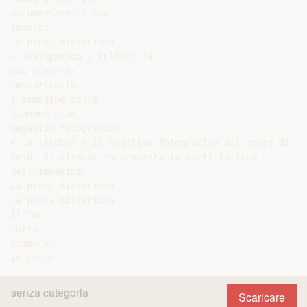
documentare il suo

lavoro.

La prova misteriosa

• Sviluppando i rullini fa

una scoperta

sensazionale:

l’immagine della

Sindone è un

negativo fotografico

• La sindone è il negativo fotografico del corpo di

Gesù. Il disegno rappresenta le parti in luce

dell’immagine.

La prova misteriosa

La prova misteriosa

Il tuo

volto,

Signore,

senza categoria
Scaricare