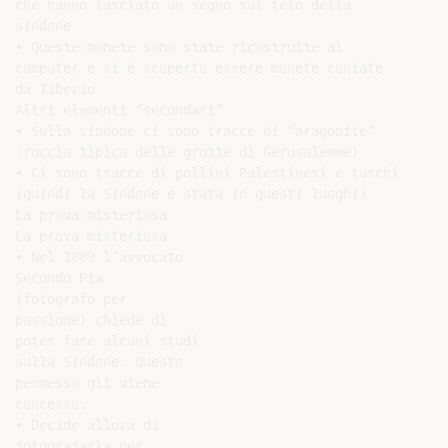
che hanno lasciato un segno sul telo della

sindone

• Queste monete sono state ricostruite al

computer e si è scoperto essere monete coniate

da Tiberio

Altri elementi “secondari”

• Sulla sindone ci sono tracce di “aragonite”

(roccia tipica delle grotte di Gerusalemme)

• Ci sono tracce di pollini Palestinesi e turchi

(quindi la Sindone è stata in questi luoghi)

La prova misteriosa

La prova misteriosa

• Nel 1889 l’avvocato

Secondo Pia

(fotografo per

passione) chiede di

poter fare alcuni studi

sulla Sindone. Questo

permesso gli viene

concesso.

• Decide allora di

fotografarla per
