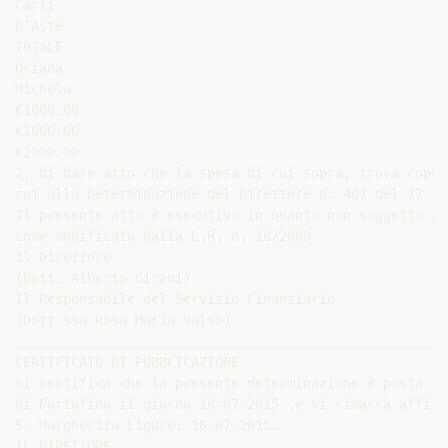
Carli

D’Aste

TOTALE

Oriana

Michela

€1000.00

€1000.00

€2000.00

2. di dare atto che la spesa di cui sopra, trova coper
cui alla Determinazione del Direttore n. 401 del 17-12-
Il presente atto è esecutivo in quanto non soggetto a 
come modificato dalla L.R. n. 16/2009

Il Direttore

(Dott. Alberto Girani)

Il Responsabile del Servizio Finanziario

(Dott.ssa Rosa Maria Valvo)

______________________________________________________
CERTIFICATO DI PUBBLICAZIONE

Si certifica che la presente determinazione è posta in
di Portofino il giorno 16-07-2015 .e vi rimarrà affiss
S. Margherita Ligure, 16-07-2015…

IL DIRETTORE
