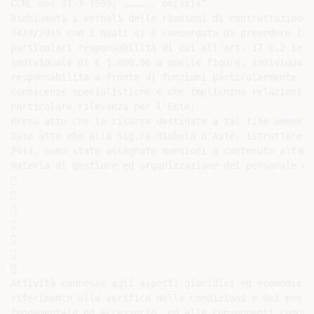
CCNL del 31-3-1999; ………….. omissis”

Richiamati i verbali delle riunioni di contrattazione 
24/3/2015 con i quali si è concordato di prevedere la 
particolari responsabilità di cui all’art. 17 c.2 lett
individuale di € 1.000,00 a quelle figure, individuate
responsabilità a fronte di funzioni particolarmente co
conoscenze specialistiche e che implichino relazioni e
particolare rilevanza per l’Ente;

Preso atto che le risorse destinate a tal fine ammonta
Dato atto che alla Sig.ra Michela D’Aste, istruttore a
2013, sono state assegnate mansioni a contenuto altame
materia di gestione ed organizzazione del personale di














Attività connesse agli aspetti giuridici ed economici 
riferimento alla verifica delle condizioni e dei presu
fondamentale ed accessorio, ed alle conseguenti comuni