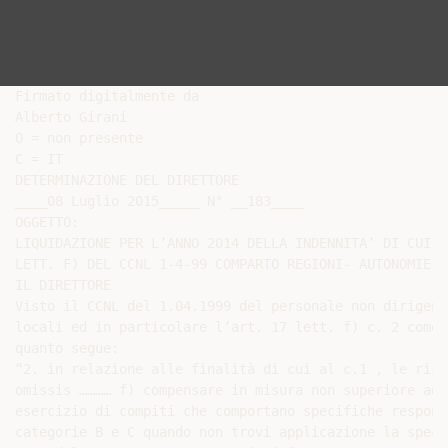
Firmato digitalmente da

Alberto Girani

O = non presente

C = IT

DETERMINAZIONE DEL DIRETTORE

____08 Luglio 2015_____ N° __183____

OGGETTO:

LIQUIDAZIONE PER L’ANNO 2014 DELLA INDENNITA’ DI CUI A
LETT. F) DEL CCNL 1-4-99 COMPARTO REGIONI- AUTONOMIE LO
IL DIRETTORE

Visto il CCNL del 1.04.1999 del personale non dirigent
locali ed in particolare l’art. 17 lett. f) c. 2 come 
quanto segue:

“2. in relazione alle finalità di cui al c.1 , le riso
omissis ………… f) compensare in misura non superiore ad 
esercizio di compiti che comportano specifiche respons
categorie B e C quando non trovi applicazione la speci