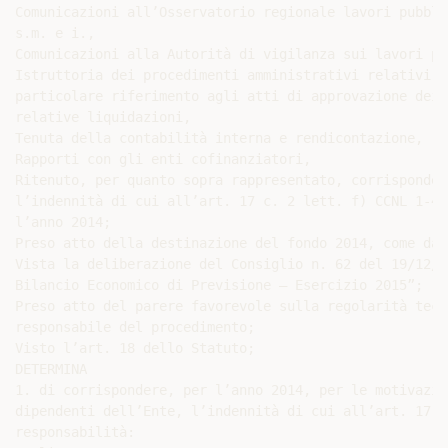
Comunicazioni all’Osservatorio regionale lavori pubbli
s.m. e i.,

Comunicazioni alla Autorità di vigilanza sui lavori pub
Istruttoria dei procedimenti amministrativi relativi a
particolare riferimento agli atti di approvazione dei 
relative liquidazioni,

Tenuta della contabilità interna e rendicontazione,

Rapporti con gli enti cofinanziatori,

Ritenuto, per quanto sopra rappresentato, corrisponder
l’indennità di cui all’art. 17 c. 2 lett. f) CCNL 1-4-
l’anno 2014;

Preso atto della destinazione del fondo 2014, come dai
Vista la deliberazione del Consiglio n. 62 del 19/12/2
Bilancio Economico di Previsione – Esercizio 2015”;

Preso atto del parere favorevole sulla regolarità tecn
responsabile del procedimento;

Visto l’art. 18 dello Statuto;

DETERMINA

1. di corrispondere, per l’anno 2014, per le motivazio
dipendenti dell’Ente, l’indennità di cui all’art. 17 c
responsabilità:
