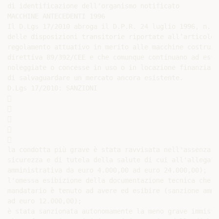
di identificazione dell'organismo notificato

MACCHINE ANTECEDENTI 1996

Il D.Lgs 17/2010 abroga il D.P.R. 24 luglio 1996, n. 4
delle disposizioni transitorie riportate all’articolo 
regolamento attuativo in merito alle macchine costruit
direttiva 89/392/CEE e che comunque continuano ad esse
noleggiate o concesse in uso o in locazione finanziari
di salvaguardare un mercato ancora esistente.

D.Lgs 17/2010: SANZIONI











la condotta più grave è stata ravvisata nell'assenza d
sicurezza e di tutela della salute di cui all'allegato
amministrativa da euro 4.000,00 ad euro 24.000,00);

l'omessa esibizione della documentazione tecnica che i
mandatario è tenuto ad avere ed esibire (sanzione ammi
ad euro 12.000,00);

è stata sanzionata autonomamente la meno grave immissi