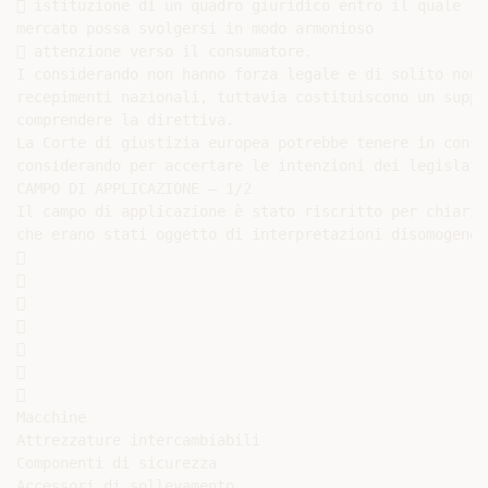
 istituzione di un quadro giuridico entro il quale la
mercato possa svolgersi in modo armonioso

 attenzione verso il consumatore.

I considerando non hanno forza legale e di solito non 
recepimenti nazionali, tuttavia costituiscono un suppor
comprendere la direttiva.

La Corte di giustizia europea potrebbe tenere in consi
considerando per accertare le intenzioni dei legislator
CAMPO DI APPLICAZIONE – 1/2

Il campo di applicazione è stato riscritto per chiarir
che erano stati oggetto di interpretazioni disomogenee.














Macchine

Attrezzature intercambiabili

Componenti di sicurezza

Accessori di sollevamento
