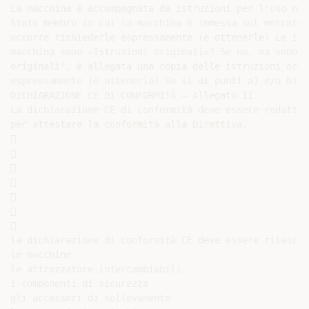
La macchina è accompagnata da istruzioni per l'uso nel
Stato membro in cui la macchina è immessa sul mercato 
occorre richiederle espressamente (e ottenerle) Le ist
macchina sono «Istruzioni originali»? Se no, ma sono u
originali", è allegata una copia delle istruzioni orig
espressamente (e ottenerla) Se si ai punti a) e/o b), 
DICHIARAZIONE CE DI CONFORMITÀ – Allegato II

La dichiarazione CE di conformità deve essere redatta 
per attestare la conformità alla Direttiva.















la dichiarazione di conformità CE deve essere rilasciat
le macchine

le attrezzature intercambiabili

i componenti di sicurezza

gli accessori di sollevamento
