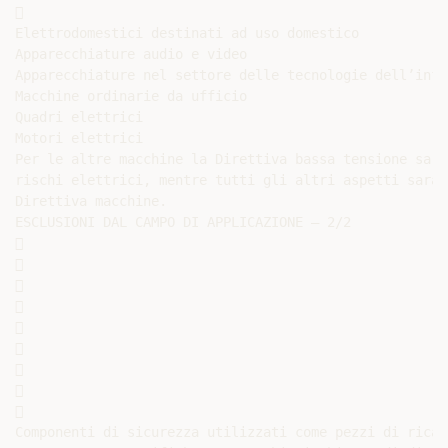


Elettrodomestici destinati ad uso domestico

Apparecchiature audio e video

Apparecchiature nel settore delle tecnologie dell’info
Macchine ordinarie da ufficio

Quadri elettrici

Motori elettrici

Per le altre macchine la Direttiva bassa tensione sarà
rischi elettrici, mentre tutti gli altri aspetti saran
Direttiva macchine.

ESCLUSIONI DAL CAMPO DI APPLICAZIONE – 2/2



















Componenti di sicurezza utilizzati come pezzi di ricamb