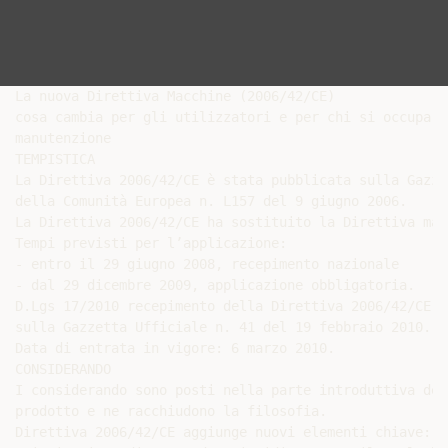
La nuova Direttiva Macchine (2006/42/CE)

cosa cambia per gli utilizzatori e per chi si occupa di
manutenzione

TEMPISTICA

La Direttiva 2006/42/CE è stata pubblicata sulla Gazze
della Comunità Europea n. L157 del 9 giugno 2006.

La Direttiva 2006/42/CE ha sostituito la Direttiva mac
Tempi previsti per l’applicazione:

- entro il 29 giugno 2008, recepimento nazionale

- dal 29 dicembre 2009, applicazione obbligatoria.

D.Lgs 17/2010 recepimento della Direttiva 2006/42/CE: 
sulla Gazzetta Ufficiale n. 41 del 19 febbraio 2010.

Data di entrata in vigore: 6 marzo 2010.

CONSIDERANDO

I considerando sono posti nella parte introduttiva del
prodotto e ne racchiudono la filosofia.

Direttiva 2006/42/CE aggiunge nuovi elementi chiave:
