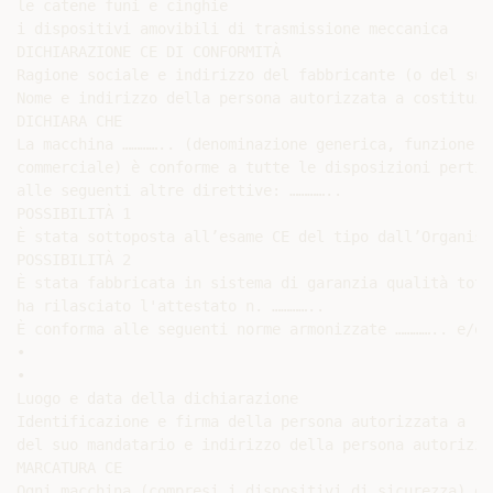
le catene funi e cinghie

i dispositivi amovibili di trasmissione meccanica

DICHIARAZIONE CE DI CONFORMITÀ

Ragione sociale e indirizzo del fabbricante (o del suo
Nome e indirizzo della persona autorizzata a costituir
DICHIARA CHE

La macchina ………….. (denominazione generica, funzione, 
commerciale) è conforme a tutte le disposizioni pertin
alle seguenti altre direttive: …………..

POSSIBILITÀ 1

È stata sottoposta all’esame CE del tipo dall’Organism
POSSIBILITÀ 2

È stata fabbricata in sistema di garanzia qualità tota
ha rilasciato l'attestato n. …………..

È conforma alle seguenti norme armonizzate ………….. e/o 
•

•

Luogo e data della dichiarazione

Identificazione e firma della persona autorizzata a re
del suo mandatario e indirizzo della persona autorizza
MARCATURA CE

Ogni macchina (compresi i dispositivi di sicurezza) de