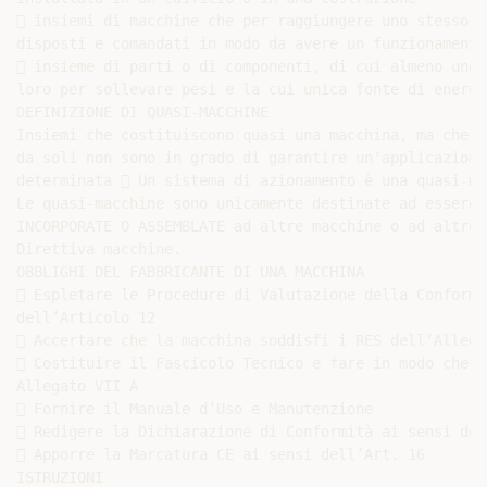
 insiemi di macchine che per raggiungere uno stesso r
disposti e comandati in modo da avere un funzionamento
 insieme di parti o di componenti, di cui almeno uno 
loro per sollevare pesi e la cui unica fonte di energi
DEFINIZIONE DI QUASI-MACCHINE

Insiemi che costituiscono quasi una macchina, ma che

da soli non sono in grado di garantire un'applicazione 
determinata  Un sistema di azionamento è una quasi-mac
Le quasi-macchine sono unicamente destinate ad essere

INCORPORATE O ASSEMBLATE ad altre macchine o ad altre 
Direttiva macchine.

OBBLIGHI DEL FABBRICANTE DI UNA MACCHINA

 Espletare le Procedure di Valutazione della Conformi
dell’Articolo 12

 Accertare che la macchina soddisfi i RES dell’Allegat
 Costituire il Fascicolo Tecnico e fare in modo che s
Allegato VII A

 Fornire il Manuale d’Uso e Manutenzione

 Redigere la Dichiarazione di Conformità ai sensi del
 Apporre la Marcatura CE ai sensi dell’Art. 16

ISTRUZIONI
