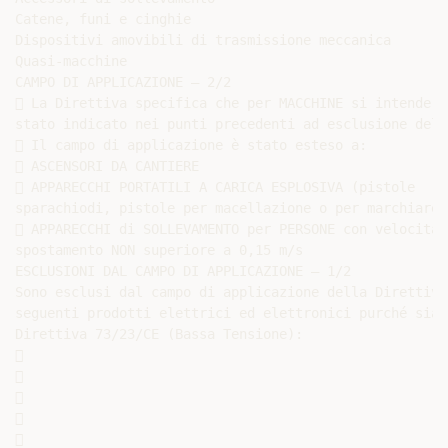
Catene, funi e cinghie

Dispositivi amovibili di trasmissione meccanica

Quasi-macchine

CAMPO DI APPLICAZIONE – 2/2

 La Direttiva specifica che per MACCHINE si intende t
stato indicato nei punti precedenti ad esclusione dell
 Il campo di applicazione è stato esteso a:

 ASCENSORI DA CANTIERE

 APPARECCHI PORTATILI A CARICA ESPLOSIVA (pistole

sparachiodi, pistole per macellazione o per marchiare)
 APPARECCHI di SOLLEVAMENTO per PERSONE con velocità d
spostamento NON superiore a 0,15 m/s

ESCLUSIONI DAL CAMPO DI APPLICAZIONE – 1/2

Sono esclusi dal campo di applicazione della Direttiva
seguenti prodotti elettrici ed elettronici purché sian
Direttiva 73/23/CE (Bassa Tensione):










