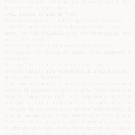
Attrezzature specifiche per parchi giochi e/o di divert
Macchine per uso nucleare

Armi, incluse le armi da fuoco

Mezzi di trasporto: trattori agricoli e forestali, vei
rimorchi, veicoli a motore da competizione e mezzi di 
aerea, per via navigabile o su rete ferroviaria, navi 
mobili off-shore

Macchine militari o di mantenimento dell'ordine

Macchine per la ricerca per essere temporaneamente uti
laboratori

Ascensori utilizzati nei pozzi delle miniere

Macchine adibite allo spostamento di artisti durante l
DEFINIZIONE DI MACCHINA

 insieme equipaggiato o destinato ad essere equipaggi
sistema di azionamento diverso dalla forza umana o anim
diretta, composto di parti o di componenti, di cui alm
collegati tra loro solidamente per un'applicazione ben
 insieme di cui sopra a cui mancano solo elementi di 
sito di impiego o di allacciamento alle fonti di energ
 insieme di cui ai punti sopra pronto per essere inst
funzionare solo dopo essere stato montato su un mezzo 
installato in un edificio o in una costruzione
