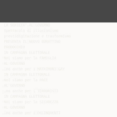
LA SERIETA’ AL GOVERNO

Spettacolo di illusionismo

prestidigitazione e trasformismo

PRESENTA IL NUOVO BURATTINO

PRODOCCHIO

IN CAMPAGNA ELETTORALE

Noi siamo per la FAMIGLIA

AL GOVERNO

…ma anche per i MATRIMONI GAY

IN CAMPAGNA ELETTORALE

Noi siamo per la PACE

AL GOVERNO

…ma anche per i TERRORISTI

IN CAMPAGNA ELETTORALE

Noi siamo per la SICUREZZA

AL GOVERNO

…ma anche per i DELINQUENTI
