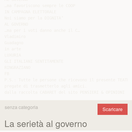
…ma favoriscono sempre le COOP

IN CAMPAGNA ELETTORALE

Noi siamo per la DIGNITA’

AL GOVERNO

…ma per i voti danno anche il C…

Vladimiro

Guadagno

in arte

LUXURIA

GLI ITALIANI SENTITAMENTE

RINGRAZIANO

FB

P.S.: Tutte le persone che ricevono il presente TEATRIN
pregate di trasmetterlo agli amici.

senza categoria
Scaricare
La serietà al governo