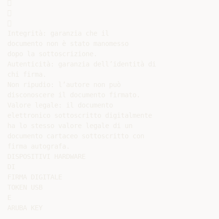






Integrità: garanzia che il

documento non è stato manomesso

dopo la sottoscrizione.

Autenticità: garanzia dell’identità di

chi firma.

Non ripudio: l’autore non può

disconoscere il documento firmato.

Valore legale: il documento

elettronico sottoscritto digitalmente

ha lo stesso valore legale di un

documento cartaceo sottoscritto con

firma autografa.

DISPOSITIVI HARDWARE

DI

FIRMA DIGITALE

TOKEN USB

E
