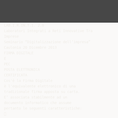
LAB.I.R.IN.T.I. 2.0

Laboratori Integrati a Reti Innovative Tra

Imprese

Seminario “Digitalizzazione dell’impresa”

Caulonia 20 Dicembre 2013

FIRMA DIGITALE

E

PEC

POSTA ELETTRONICA

CERTIFICATA

Cos'è la Firma Digitale

è l'equivalente elettronico di una

tradizionale firma apposta su carta.

E’ associata stabilmente ad un

documento informatico che assume

pertanto le seguenti caratteristiche:


