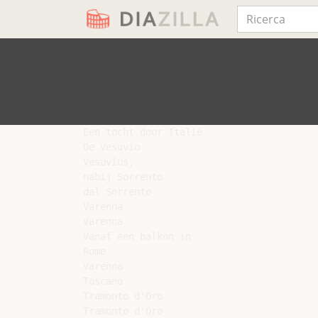
Een tocht door Italië

De Vesuvio

Vesuvius,

nabij Sorrento

dal Sorrento

Varenna

Varenna

Vanaf een balkon in

Rome

Varenna

Toscano

Tramonto d'Oro

Tramonto d'Oro
