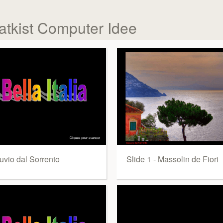
chatkist Computer Idee
uvio dal Sorrento
Slide 1 - Massolin de Fiori