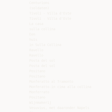
Centurions

(soldaten)

Tivoli - Villa d'Este

Tivoli - Villa d'Este

La casa

sulla collina

Een

huis

in Sulla Collina

Ravello

Ravello

Posta del sol

Posta del sol

Positano

Positano

Monferatto al Tramonto

Monferatto-in cima alla collina

Monferrato

Positano

Wijnmakerij

Vesuvius, met daaronder Napels
