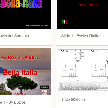
uvio dal Sorrento
Slide 1 - Evviva l`italiano!
Trafo 50/60Hz
e 1 - By Búzios