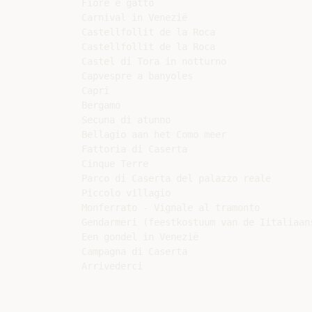
Fiore e gatto

Carnival in Venezië

Castellfollit de la Roca

Castellfollit de la Roca

Castel di Tora in notturno

Capvespre a banyoles

Capri

Bergamo

Secuna di atunno

Bellagio aan het Como meer

Fattoria di Caserta

Cinque Terre

Parco di Caserta del palazzo reale

Piccolo villagio

Monferrato - Vignale al tramonto

Gendarmeri (feestkostuum van de Iitaliaans
Een gondel in Venezië

Campagna di Caserta
