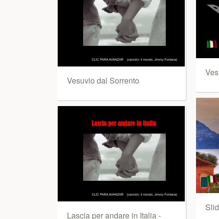
Ves
Vesuvio dal Sorrento
Slid
Lascia per andare in Italia -