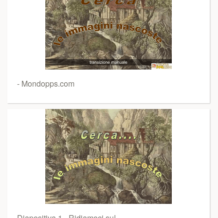
- Mondopps.com
Diapositiva 1 - Ridiamoci su!