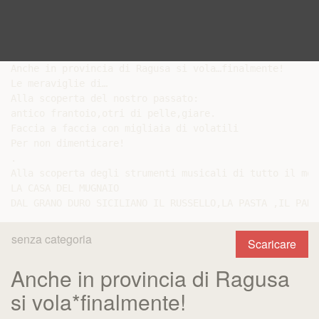
Anche in provincia di Ragusa si vola…finalmente!

Le meraviglie di…

Alla scoperta del nostro passato:

antico frantoio,otri di pelle,giare.

Faccia a faccia con migliaia di volatili

Per non dimenticare!

.

Alla scoperta degli strumenti musicali di tutto il mond
LA CASA DEL MUGNAIO

senza categoria
Scaricare
Anche in provincia di Ragusa
si vola*finalmente!