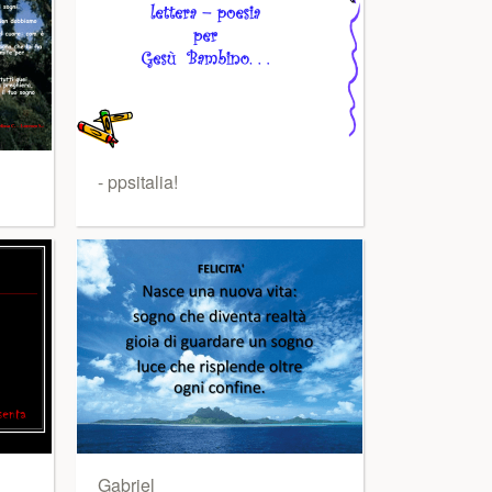
- ppsitalia!
Gabriel