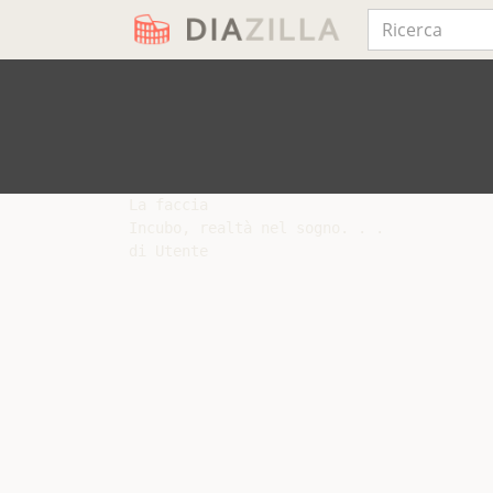
La faccia

Incubo, realtà nel sogno. . .
