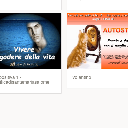
ositiva 1 -
volantino
ilicadisantamariasalome