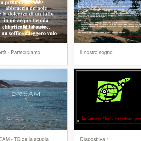
rtà - Partecipiamo
Il nostro sogno
AM - TG della scuola
Diapositiva 1