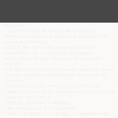
Razionale

• La ventilazione meccanica (VM) prolungata

aumenta la richiesta di sedativi e analgesici (es.

midazolam e fentanyl)

• Sia il MDZ che il FNT sopprimono il drive

respiratorio con il rischio di prolungare

ulteriormente la VM e rallentare la nutrizione

enterale

• Un obiettivo prioritario è quindi quello di ridurre

l’uso di oppioidi e benzodiazepine durante la VM.

Clonidina

• Attiva i recettori centrali e periferici α2

• Riduce il rilascio di noradrenalina e l’attività del

simpatico (>PA e FC) 

• Effetto analgesico e sedativo

• Non deprimere il drive spontaneo*

• Riduce il delirio in ICU dopo la sospensione dei
