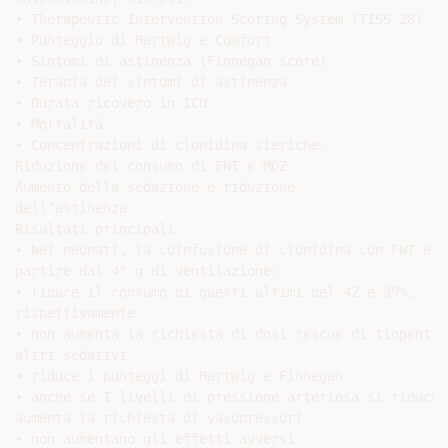
• Therapeutic Intervention Scoring System (TISS 28)

• Punteggio di Hartwig e Comfort

• Sintomi di astinenza (Finnegan score)

• Terapia dei sintomi di astinenza

• Durata ricovero in ICU

• Mortalità

• Concentrazioni di clonidina sieriche.

Riduzione del consumo di FNT e MDZ

Aumento della sedazione e riduzione

dell’astinenza

Risultati principali

• Nei neonati, la coinfusione di clonidina con FNT e MD
partire dal 4° g di ventilazione:

• riduce il consumo di questi ultimi del 42 e 39%,

rispettivamente

• non aumenta la richiesta di dosi rescue di tiopentale
altri sedativi

• riduce i punteggi di Hartwig e Finnegan

• anche se I livelli di pressione arteriosa si riducono
aumenta la richiesta di vasopressori

• non aumentano gli effetti avversi
