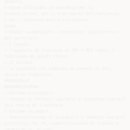
sedativi

• Viene utilizzata in anestesia per la

premedicazione, per il trattamento dell’astinenza,

e per l’anestesia peri e intratecale

Scopo

• Studio randomizzato, controllato, multicentrico

per verificare:

• I ipotesi:

• l’aggiunta di clonidina al FNT e MDZ riduce il

fabbisogno di questi ultimi.

• II ipotesi:

• la clonidina non comporta un aumento di dosi

rescue di tiopentale.

PROTOCOLLO*

RANDOMIZZAZIONE

• Outcome principali:

• Consumo di fentanyl (μg/kg/h) e midazolam (μg/kg/h), 
dosi rescue di tiopentale.

• Outcome secondari:

• Somministrazione di analgesici o sedativi non previst
protocollo, PA, FC, somministrazione di liquidi e

catecolamine, diuresi.
