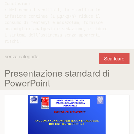
Conclusioni

• Nei neonati ventilati, la clonidina in

infusione continua (1 μg/kg/h) riduce il

consumo di fentanyl e midazolam, fornisce

una miglior analgesia e sedazione, e riduce

i sintomi dell’astinenza senza apparenti

senza categoria
Scaricare
Presentazione standard di
PowerPoint