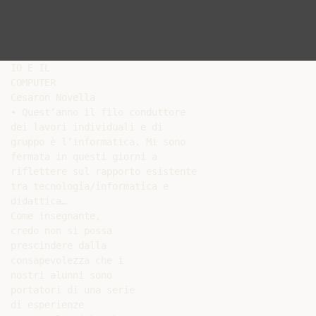
IO E IL

COMPUTER

Cesaron Novella

• Quest’anno il filo conduttore

dei lavori individuali e di

gruppo è l’informatica. Mi sono

fermata in questi giorni a

riflettere sul rapporto esistente

tra tecnologia/informatica e

didattica…

Come insegnante,

credo non si possa

prescindere dalla

consapevolezza che i

nostri alunni sono

portatori di una serie

di esperienze
