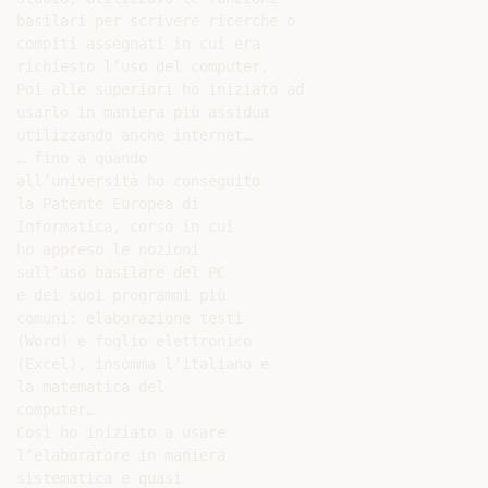
basilari per scrivere ricerche o

compiti assegnati in cui era

richiesto l’uso del computer.

Poi alle superiori ho iniziato ad

usarlo in maniera più assidua

utilizzando anche internet…

… fino a quando

all’università ho conseguito

la Patente Europea di

Informatica, corso in cui

ho appreso le nozioni

sull’uso basilare del PC

e dei suoi programmi più

comuni: elaborazione testi

(Word) e foglio elettronico

(Excel), insomma l’italiano e

la matematica del

computer…

Così ho iniziato a usare

l’elaboratore in maniera

sistematica e quasi
