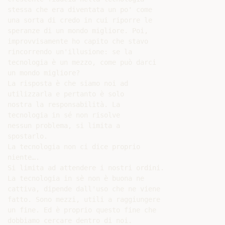
stessa che era diventata un po' come

una sorta di credo in cui riporre le

speranze di un mondo migliore. Poi,

improvvisamente ho capito che stavo

rincorrendo un'illusione: se la

tecnologia è un mezzo, come può darci

un mondo migliore?

La risposta è che siamo noi ad

utilizzarla e pertanto è solo

nostra la responsabilità. La

tecnologia in sé non risolve

nessun problema, si limita a

spostarlo.

La tecnologia non ci dice proprio

niente….

Si limita ad attendere i nostri ordini.

La tecnologia in sè non è buona ne

cattiva, dipende dall'uso che ne viene

fatto. Sono mezzi, utili a raggiungere

un fine. Ed è proprio questo fine che
