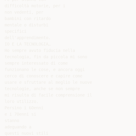
difficoltà motorie, per i

non vedenti, per

bambini con ritardo

mentale o disturbi

specifici

dell'apprendimento.

IO E LA TECNOLOGIA…

Ho sempre avuto fiducia nella

tecnologia, fin da piccola mi sono

sempre interessato di come

funzionano le cose, e ancora oggi

cerco di conoscere e capire come

usare e sfruttare al meglio le nuove

tecnologie, anche se non sempre

mi risulta di facile comprensione il

loro utilizzo.

Persino i 60enni

e i 70enni si

stanno

adeguando a

questi nuovi stili
