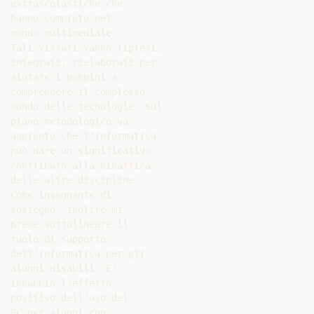
extrascolastiche che

hanno compiuto nel

mondo multimediale.

Tali vissuti vanno ripresi,

integrati, rielaborati per

aiutare i bambini a

comprendere il complesso

mondo delle tecnologie. Sul

piano metodologico va

aggiunto che l’informatica

può dare un significativo

contributo alla didattica

delle altre discipline.

Come insegnante di

sostegno, inoltre mi

preme sottolineare il

ruolo di supporto

dell'informatica per gli

alunni disabili. E'

indubbio l'effetto

positivo dell'uso del

PC per alunni con
