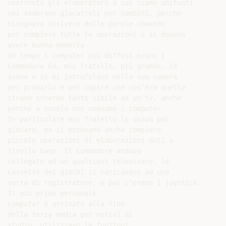
confronto gli elaboratori a cui siamo abituati

noi sembrano giocattoli per bambini, perché

bisognava scrivere delle parole comando

per compiere tutte le operazioni e si doveva

avere buona memoria

Un tempo i computer più diffusi erano i

Commodore 64, mio fratello, più grande, lo

aveva e io mi intrufolavo nella sua camera

per provarlo e per capire che cos’era quello

strano schermo tanto simile ad un tv, anche

perché a scuola non usavamo i computer.

In particolare mio fratello lo usava per

giocare, ma si potevano anche compiere

piccole operazioni di elaborazioni dati a

livello base. Il Commodore andava

collegato ad un qualsiasi televisore, le

cassette dei giochi si caricavano ad una

sorta di registratore, e poi c’erano i joystick

Il mio primo personale

computer è arrivato alla fine

della terza media per motivi di

studio, utilizzavo le funzioni
