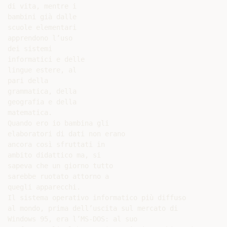
di vita, mentre i

bambini già dalle

scuole elementari

apprendono l’uso

dei sistemi

informatici e delle

lingue estere, al

pari della

grammatica, della

geografia e della

matematica.

Quando ero io bambina gli

elaboratori di dati non erano

ancora così sfruttati in

ambito didattico ma, si

sapeva che un giorno tutto

sarebbe ruotato attorno a

quegli apparecchi.

Il sistema operativo informatico più diffuso

al mondo, prima dell’uscita sul mercato di

Windows 95, era l’MS-DOS: al suo
