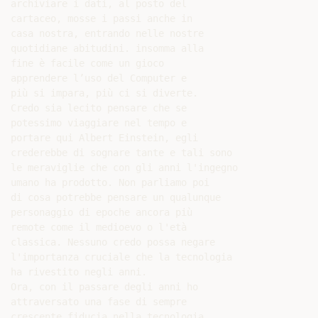
archiviare i dati, al posto del

cartaceo, mosse i passi anche in

casa nostra, entrando nelle nostre

quotidiane abitudini. insomma alla

fine è facile come un gioco

apprendere l’uso del Computer e

più si impara, più ci si diverte.

Credo sia lecito pensare che se

potessimo viaggiare nel tempo e

portare qui Albert Einstein, egli

crederebbe di sognare tante e tali sono

le meraviglie che con gli anni l'ingegno

umano ha prodotto. Non parliamo poi

di cosa potrebbe pensare un qualunque

personaggio di epoche ancora più

remote come il medioevo o l'età

classica. Nessuno credo possa negare

l'importanza cruciale che la tecnologia

ha rivestito negli anni.

Ora, con il passare degli anni ho

attraversato una fase di sempre

crescente fiducia nella tecnologia
