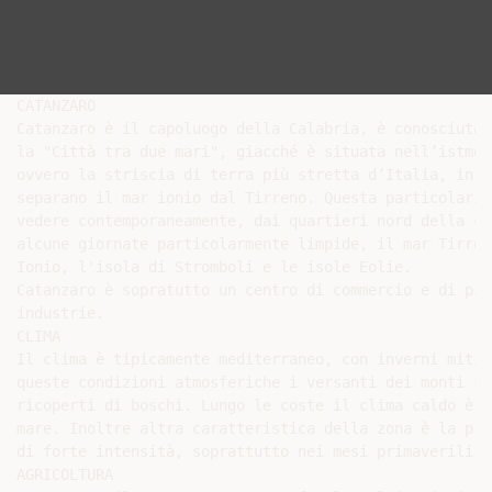
CATANZARO

Catanzaro è il capoluogo della Calabria, è conosciuta 
la "Città tra due mari", giacché è situata nell’istmo 
ovvero la striscia di terra più stretta d’Italia, in q
separano il mar ionio dal Tirreno. Questa particolarit
vedere contemporaneamente, dai quartieri nord della cit
alcune giornate particolarmente limpide, il mar Tirren
Ionio, l'isola di Stromboli e le isole Eolie.

Catanzaro è sopratutto un centro di commercio e di picc
industrie.

CLIMA

Il clima è tipicamente mediterraneo, con inverni miti 
queste condizioni atmosferiche i versanti dei monti so
ricoperti di boschi. Lungo le coste il clima caldo è m
mare. Inoltre altra caratteristica della zona è la pre
di forte intensità, soprattutto nei mesi primaverili e
AGRICOLTURA
