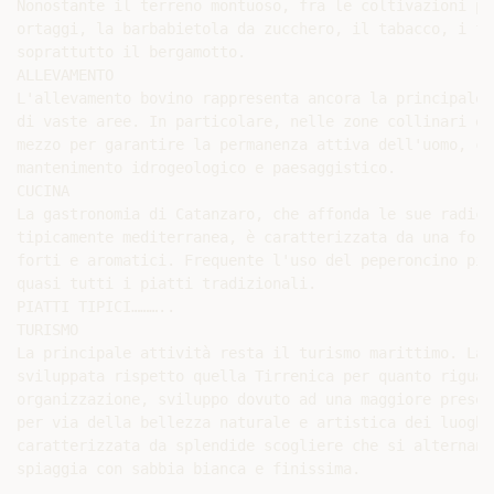
Nonostante il terreno montuoso, fra le coltivazioni pi
ortaggi, la barbabietola da zucchero, il tabacco, i fio
soprattutto il bergamotto.

ALLEVAMENTO

L'allevamento bovino rappresenta ancora la principale 
di vaste aree. In particolare, nelle zone collinari e 
mezzo per garantire la permanenza attiva dell'uomo, co
mantenimento idrogeologico e paesaggistico.

CUCINA

La gastronomia di Catanzaro, che affonda le sue radici
tipicamente mediterranea, è caratterizzata da una fort
forti e aromatici. Frequente l'uso del peperoncino pic
quasi tutti i piatti tradizionali.

PIATTI TIPICI………..

TURISMO

La principale attività resta il turismo marittimo. La 
sviluppata rispetto quella Tirrenica per quanto riguar
organizzazione, sviluppo dovuto ad una maggiore presen
per via della bellezza naturale e artistica dei luoghi
caratterizzata da splendide scogliere che si alternano