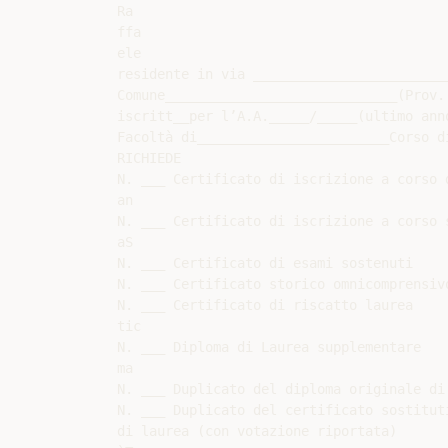
Ra

ffa

ele

residente in via ________________________
Comune_____________________________(Prov.
iscritt__per l’A.A._____/_____(ultimo ann
Facoltà di________________________Corso d
RICHIEDE

N. ___ Certificato di iscrizione a corso d
an

N. ___ Certificato di iscrizione a corso s
aS

N. ___ Certificato di esami sostenuti

N. ___ Certificato storico omnicomprensivo
N. ___ Certificato di riscatto laurea

tic

N. ___ Diploma di Laurea supplementare

ma

N. ___ Duplicato del diploma originale di 
N. ___ Duplicato del certificato sostituti
di laurea (con votazione riportata)
