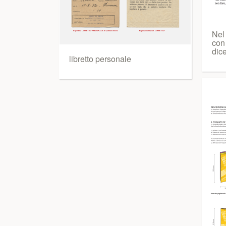
Nel 
con
dic
libretto personale