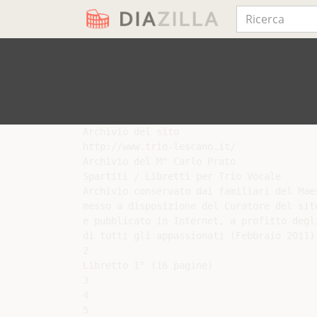
Archivio del sito

http://www.trio-lescano.it/

Archivio del M° Carlo Prato

Spartiti / Libretti per Trio Vocale

Archivio conservato dai familiari del Mae
messo a disposizione del Curatore del sit
e pubblicato in Internet, a profitto degli
di tutti gli appassionati (Febbraio 2011)

2

Libretto I° (16 pagine)

3

4

5
