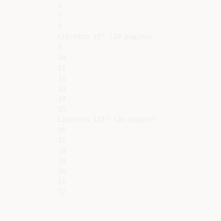
6

7

8

Libretto II° (20 pagine)

9

10

11

12

13

14

15

Libretto III° (26 pagine)

16

17

18

19

20

21
