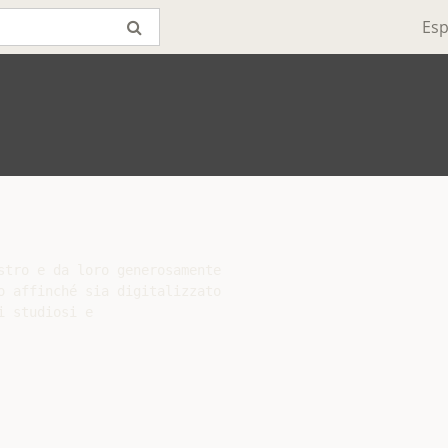
Esp
stro e da loro generosamente

o affinché sia digitalizzato

 studiosi e
