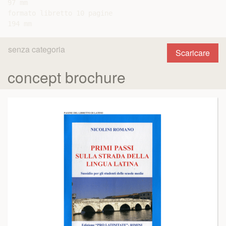
97 mm

formato libretto 10 pagine

senza categoria
Scaricare
concept brochure