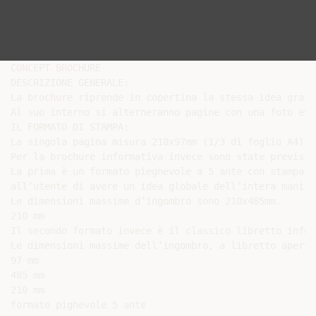
CONCEPT BROCHURE

DESCRIZIONE GENERALE:

La brochure riprende in copertina la stessa idea grafi
Al suo interno si alterneranno pagine con una foto evo
IL FORMATO DI STAMPA:

La singola pagina misura 210x97mm (1/3 di foglio A4).

Per la brochure informativa invece sono state previste
La prima è un formato pieghevole a 5 ante con stampa a
all’utente di avere un idea globale dell’intera manife
Le dimensioni massime d’ingombro sono 210x485mm.

210 mm

Il secondo formato invece è il classico libretto infor
Le dimensioni massime dell’ingombro, a libretto aperto
97 mm

485 mm

210 mm

formato pighevole 5 ante
