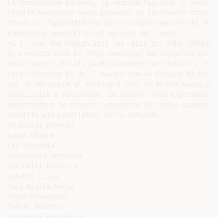
La Commissione Europea, la regione Puglia e le amminis
livello Nazionale hanno promosso un intervento straord
favorire l’apprendimento delle lingue comunitarie al f
competenze spendibili nel mercato del lavoro.

•C-1-FSE04_POR_PUGLIA-2011-365- DELE B2: PARA COMUNICAR
Il progetto DELE B2 :Para comunicar ha coinvolto quind
delle quarte classi, particolarmente meritevoli e in p
certificazione B1 del “ Quadro Comune Europeo di Rifer
Dal 10 settembre al 1°ottobre 2011 le alunne hanno par
linguistico a Barcellona, in Spagna. Tale esperienza h
approfondire le proprie conoscenze in lingua spagnola 
località più prestigiose della Cataluña.

De Giorgi Roberta

Longo Chiara

Leo Stefania

Mancarella Stefania

Serinelli Federica

Calabro Elisa

Maci Giulia Maria

Renna Francesca

Tafuro Roberta

Cucurachi Antonella
