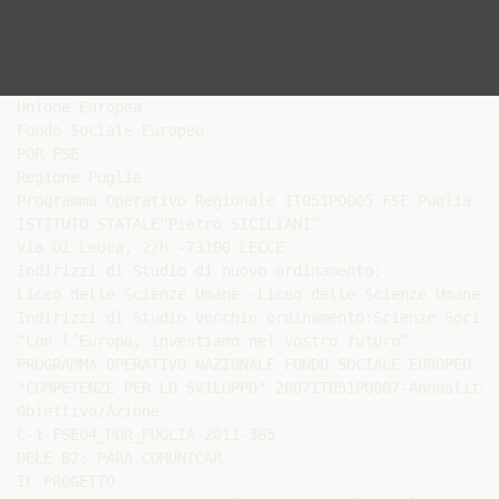
Unione Europea

Fondo Sociale Europeo

POR FSE

Regione Puglia

Programma Operativo Regionale IT051PO005 FSE Puglia

ISTITUTO STATALE“Pietro SICILIANI”

Via Di Leuca, 2/h -73100 LECCE

Indirizzi di Studio di nuovo ordinamento:

Liceo delle Scienze Umane -Liceo delle Scienze Umane o
Indirizzi di Studio vecchio ordinamento:Scienze Social
“Con l’Europa, investiamo nel vostro futuro”

PROGRAMMA OPERATIVO NAZIONALE FONDO SOCIALE EUROPEO

"COMPETENZE PER LO SVILUPPO" 2007IT051PO007-Annualità 
Obiettivo/Azione

C-1-FSE04_POR_PUGLIA-2011-365

DELE B2: PARA COMUNICAR

IL PROGETTO
