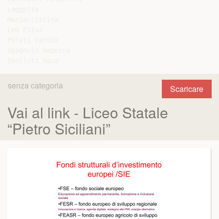
Laggetta

Mariacristina

Leo Elisa

Poleti Carola

Spagnolo Rebecca

senza categoria
Scaricare
Vai al link - Liceo Statale
“Pietro Siciliani”