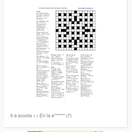
5 a scuola >> En la e****** (7)