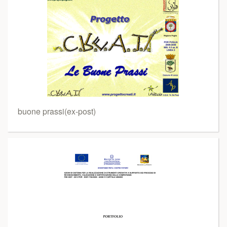
buone prassi(ex-post)