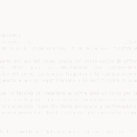
SSIONALE

ofessioni - □ __________________________________ - □ Ness
 Da 11 a 50 - □ Da 51 a 100 - □ Da 101 a 500 - □ Oltre 50
mento del 50% del costo totale del corso scelto da effett
/A - 70125 – Bari - Tel. 080/4033536 - Cell. 334/8679824
ento del corso. La mancata frequenza e la mancata presen
gamento e non lo legittimeranno alla restituzione di qua
que la facoltà di rimandare ad altra data un corso per i
e in caso di posticipo corso o di annullamento dello stes
 con preavviso mezzo fax fatto pervenire a Sudformazione 
recesso perderà il diritto alla restituzione della somma
il trattamento dei dati personali, ai sensi dell’art 13
