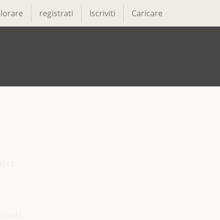
lorare
registrati
Iscriviti
Caricare
ici

ianti
