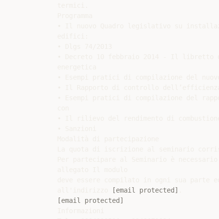
termici.

Programma

• Il nuovo Quadro legislativo su installa
edifici:

• Dlgs 74/2013

• Decreto 10 febbraio 2014 - Il libretto 
energetica

• Esempi pratici di compilazione del nuovo
• Il Rapporto di controllo dell’efficienza
• Esempi pratici di compilazione del rappo
con

• Il rilievo del rendimento di combustione
• Sanzioni

Modalità di partecipazione

La quota di iscrizione al seminario corris
Per partecipare al Seminario è necessario
allegato Il modulo

deve essere compilato in ogni sua parte e
all'indirizzo 
[email protected]
[email protected]
Informazioni
