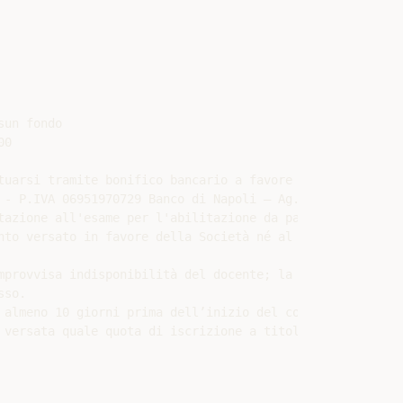
un fondo

0

uarsi tramite bonifico bancario a favore di:

 - P.IVA 06951970729 Banco di Napoli – Ag. di Bari cod. 
tazione all'esame per l'abilitazione da parte del Committ
nto versato in favore della Società né al risarcimento de
mprovvisa indisponibilità del docente; la responsabilità 
so.

almeno 10 giorni prima dell’inizio del corso.

 versata quale quota di iscrizione a titolo di rimborso p