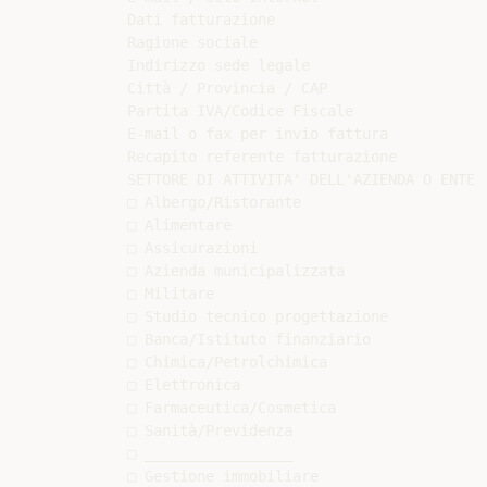
Dati fatturazione

Ragione sociale

Indirizzo sede legale

Città / Provincia / CAP

Partita IVA/Codice Fiscale

E-mail o fax per invio fattura

Recapito referente fatturazione

SETTORE DI ATTIVITA' DELL'AZIENDA O ENTE

□ Albergo/Ristorante

□ Alimentare

□ Assicurazioni

□ Azienda municipalizzata

□ Militare

□ Studio tecnico progettazione

□ Banca/Istituto finanziario

□ Chimica/Petrolchimica

□ Elettronica

□ Farmaceutica/Cosmetica

□ Sanità/Previdenza

□ _________________

□ Gestione immobiliare
