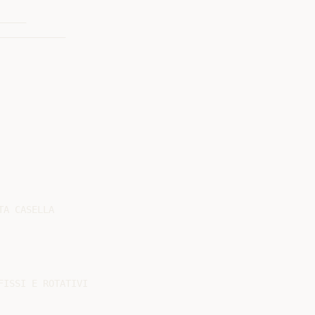
____

___________

A CASELLA

ISSI E ROTATIVI
