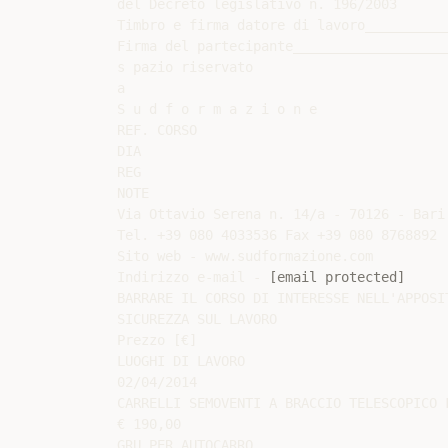
del Decreto legislativo n. 196/2003

Timbro e firma datore di lavoro___________
Firma del partecipante____________________
s pazio riservato

a

S u d f o r m a z i o n e

REF. CORSO

DIA

REG

NOTE

Via Ottavio Serena n. 14/a - 70126 - Bari

Tel. +39 080 4033536 Fax +39 080 8768892

Sito web - www.sudformazione.com

Indirizzo e-mail - 
[email protected]
BARRARE IL CORSO DI INTERESSE NELL'APPOSIT
SICUREZZA SUL LAVORO

Prezzo [€]

LUOGHI DI LAVORO

02/04/2014

CARRELLI SEMOVENTI A BRACCIO TELESCOPICO F
€ 190,00

GRU PER AUTOCARRO
