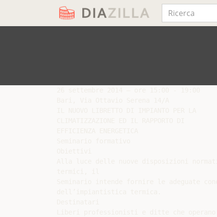
26 settembre 2014 – ore 15:00 - 19:00

Bari, Via Ottavio Serena 14/A

IL NUOVO LIBRETTO DI IMPIANTO PER LA

CLIMATIZZAZIONE ED IL RAPPORTO DI

EFFICIENZA ENERGETICA

Seminario formativo

Obiettivi

Alla luce delle nuove disposizioni normat
termici, il

Seminario intende fornire le adeguate con
dell’impiantistica termica.

Destinatari

Liberi professionisti e ditte che operano