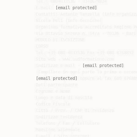
Tel.: 0804033536 - 3348679824

E-mail: 
[email protected]
Contatti: Antonio Tanzella (info organizza
Nicola Poli (info tecniche)

Organismo formativo accreditato Regione Pu
Via Ottavio Serena n. 14/a - 70126 - Bari

MODULO DI ISCRIZIONE

CORSO

Tel. +39 080 4033536 Fax +39 080 8768892

Sito web - www.sudformazione.com

Indirizzo e-mail - 
[email protected]
[email protected]
 oppure al fax 080 876889
Dati partecipante

Cognome e Nome

Luogo e data di nascita

Codice Fiscale

Città / Prov. / CAP di residenza

Indirizzo residenza

Telefono / Fax / Cellulare

Mansione aziendale

E-mail / Sito internet
