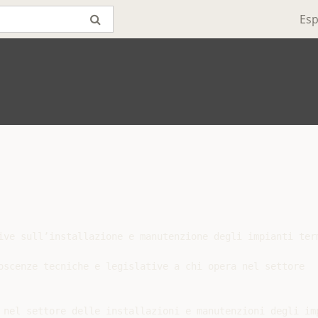
Esp
ive sull’installazione e manutenzione degli impianti term
oscenze tecniche e legislative a chi opera nel settore

 nel settore delle installazioni e manutenzioni degli imp