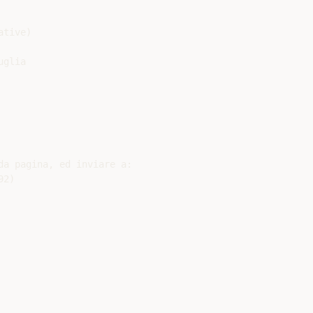
tive)

glia

2)
