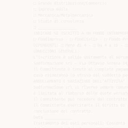
□ Grande distribuzione/Commercio

□ Impresa edile

□ Meccanica/Metalmeccanica

□ Studio di consulenza

□ _________________

INDICARE SE ISCRITTI A UN FONDO INTERPROFE
□ Fondimpresa - □ Fonditalia - □ Fondo Pr
DIPENDENTI: □ Meno di 4 - □ Da 4 a 10 - □
CONDIZIONI GENERALI:

L’iscrizione è valida unitamente al versa
Sudformazione srl – Via Ottavio Serena 14
Il Committente è tenuto al completo pagam
caso esimeranno lo stesso dal suddetto pa
ANNULLAMENTO E VARIAZIONE DELL’ATTIVITA’

Sudformazione srl si riserva sempre comun
è limitata al rimborso delle quote versat
Il Committente può recedere dal contratto
Il Committente esercitante il diritto di 
conclusione del contratto.

Data ____________

Trattamento dei dati personali: Consento 