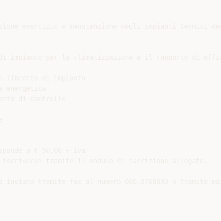
zione esercizio e manutenzione degli impianti termici deg
di impianto per la climatizzazione e il rapporto di effic
 libretto di impianto

 energetica

rto di controllo



ponde a € 50,00 + iva

 iscriversi tramite il modulo di iscrizione allegato.

d inviato tramite fax al numero 080.8768892 o tramite mai