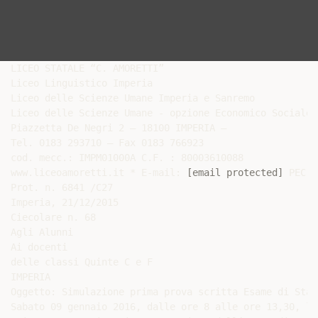
LICEO STATALE “C. AMORETTI”

Liceo Linguistico Imperia

Liceo delle Scienze Umane Imperia e Sanremo

Liceo delle Scienze Umane - opzione Economico Sociale 
Piazzetta De Negri 2 – 18100 IMPERIA –

Tel. 0183 293710 – Fax 0183 766923

cod. mecc.: IMPM01000A C.F. : 80003610088

www.liceoamoretti.it * E-mail: 
[email protected]
 PEC: 
Prot. n. 6841 /C27

Imperia, 21/12/2015

Ciecolare n. 68

Agli Alunni

Ai docenti

delle classi Quinte C e F

IMPERIA

Oggetto: Simulazione prima prova scritta Esame di Stato
Sabato 09 gennaio 2016, dalle ore 8 alle ore 13,30, le