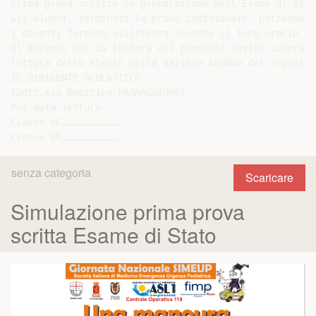
prima prova scritta in preparazione dell’Esame di Stato
Gli alunni, terminata la prova individuale, potranno u
I docenti faranno assistenza secondo il loro orario de
Il docente che dà lettura del presente avviso curerà c
lettura dello stesso nella sezione AGENDA del registro
IL DIRIGENTE SCOLASTICO

(Dott.ssa Beatrice PRAMAGGIORE)

Per data lettura:

Classe VC…………………………

senza categoria
Scaricare
Simulazione prima prova
scritta Esame di Stato