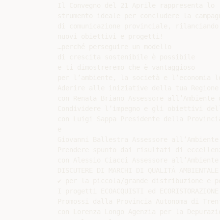
Il Convegno del 21 Aprile rappresenta lo

strumento ideale per concludere la campagn
di comunicazione provinciale, rilanciando 
nuovi obiettivi e progetti!

…perché perseguire un modello

di crescita sostenibile è possibile

e ti dimostreremo che è vantaggioso

per l’ambiente, la società e l’economia lo
Aderire alle iniziative della tua Regione

con Renata Briano Assessore all’Ambiente d
Condividere l’impegno e gli obiettivi dell
con Luigi Sappa Presidente della Provincia
e

Giovanni Ballestra Assessore all’Ambiente
Prendere spunto dai risultati di eccellen
con Alessio Ciacci Assessore all’Ambiente
DISCUTERE DI MARCHI DI QUALITÀ AMBIENTALE

✔ per la piccola/grande distribuzione e pe
I progetti ECOACQUISTI ed ECORISTORAZIONE

Promossi dalla Provincia Autonoma di Trent
con Lorenza Longo Agenzia per la Depurazi