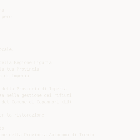
a

però

cale.

ella Regione Liguria

a tua Provincia

 di Imperia

 della Provincia di Imperia

za nella gestione dei rifiuti

 del Comune di Capannori (LU)

r la ristorazione

o

one della Provincia Autonoma di Trento
