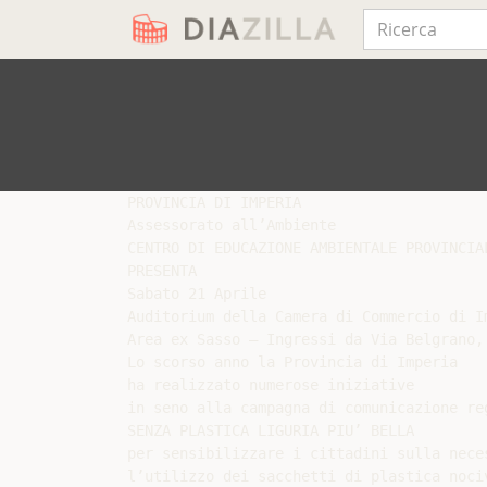
PROVINCIA DI IMPERIA

Assessorato all’Ambiente

CENTRO DI EDUCAZIONE AMBIENTALE PROVINCIAL
PRESENTA

Sabato 21 Aprile

Auditorium della Camera di Commercio di Im
Area ex Sasso – Ingressi da Via Belgrano,
Lo scorso anno la Provincia di Imperia

ha realizzato numerose iniziative

in seno alla campagna di comunicazione reg
SENZA PLASTICA LIGURIA PIU’ BELLA

per sensibilizzare i cittadini sulla neces
l’utilizzo dei sacchetti di plastica nociv