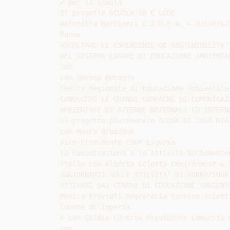
✔ per la scuola

Il progetto SCUOLA 10 E LODE

Antonella Bachiorri C.I.R.E.A. – Universit
Parma

ASCOLTARE LE ESPERIENZE DI SOSTENIBILITA’

DEL SISTEMA LIGURE DI EDUCAZIONE AMBIENTAL
con

con Serena Recagno

Centro Regionale di Educazione Ambientale 
CONOSCERE LE GRANDI CAMPAGNE DI COMUNICAZI
AMBIENTALE DI AZIENDE NAZIONALI ED INTERNA
Il progetto pluriennale ACQUA DI CASA MIA 
con Mauro Bruzzone

Vice-Presidente COOP Liguria

La Comunicazione e le Attività SocioAmbien
Italia con Alberto Celotto Environment & 
AGGIORNARTI SULLE ATTIVITA’ DI FORMAZIONE

ATTIVATE DAI CENTRI DI EDUCAZIONE AMBIENTA
Monica Previati Segreteria tecnico-scienti
Comune di Imperia

e con Emidia Lantrua Presidente Comunità d
con
