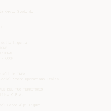
à degli Studi di

E

della Liguria

ONE

ZIONALI

- COOP

tali in IKEA

Social Store Operations Italia

LE DEL TUO TERRITORIO

fica C.E.A.

el Parco Alpi Liguri
