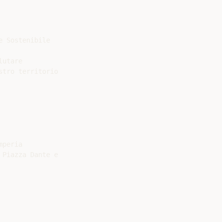
 Sostenibile

utare

tro territorio

peria

Piazza Dante e
