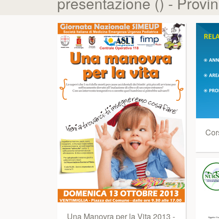
presentazione () - Provin
Cors
Una Manovra per la Vita 2013 -