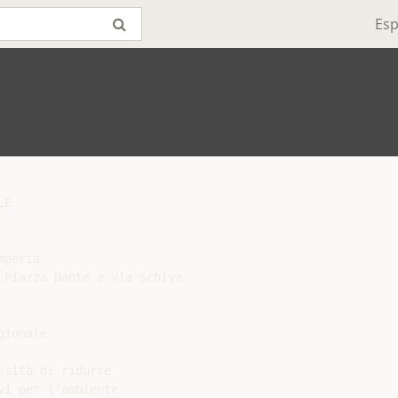
Esp
E

peria

 Piazza Dante e Via Schiva

ionale

sità di ridurre

i per l’ambiente.
